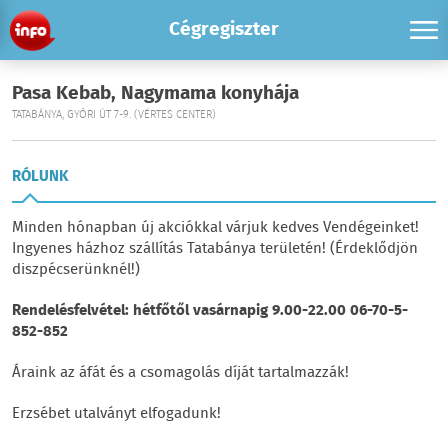
Cégregiszter
Pasa Kebab, Nagymama konyhája
TATABÁNYA, GYŐRI ÚT 7-9. (VÉRTES CENTER)
RÓLUNK
Minden hónapban új akciókkal várjuk kedves Vendégeinket!
Ingyenes házhoz szállítás Tatabánya területén! (Érdeklődjön
diszpécserünknél!)
Rendelésfelvétel: hétf
őtől vasárnapig 9.00-22.00 06-70-5-
852-852
Áraink az áfát és a csomagolás díját tartalmazzák!
Erzsébet utalványt elfogadunk!