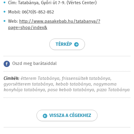
Cím: Tatabánya, Győri út 7-9. (Vértes Center)
Mobil: 06(70)5-852-852
Web:
http://www.pasakebab.hu/tatabanya/?
page=shop/index&
TÉRKÉP
Oszd meg barátaiddal
Címkék:
étterem Tatabánya
,
frissensültek tatabánya
,
gyorsétterem tatabánya
,
kebab tatabánya
,
nagymama
konyhája tatabánya
,
pasa kebab tatabánya
,
pizza Tatabánya
VISSZA A CÉGEKHEZ