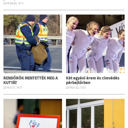
2019.06.03, 13:11
RENDŐRÖK MENTETTÉK MEG A
Két egyéni érem és címvédés
KUTYÁT
párbajtőrben
2019.01.11, 14:17
2019.01.02, 11:31