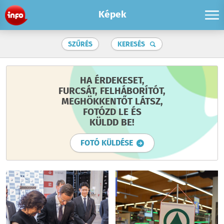
Képek
SZŰRÉS
KERESÉS
HA ÉRDEKESET,
FURCSÁT, FELHÁBORÍTÓT,
MEGHÖKKENTŐT LÁTSZ,
FOTÓZD LE ÉS
KÜLDD BE!
FOTÓ KÜLDÉSE