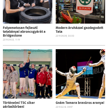
Folyamatosan fejleszti
Modern áruházzal gazdagodott
tatabányai abroncsgyárát a
Tata
Bridgestone
2019.06.06, 00:00
2019.09.03, 11:19
Történelmi TSC siker
Gnám Tamara bravúros aranya!
párbajtőrben!
2019.02.18, 09:57