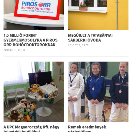
1,5 MILLIÓ FORINT
MEGÚJULT A TATABÁNYAI
GYERMEKMOSOLYRA A PIROS
SÁRBERKI ÓVODA
ORR BOHÓCDOKTOROKNAK
2018.07.13, 09:20
2018.09.21, 09:38
A UPC Magyarország Kft. négy
Remek eredmények