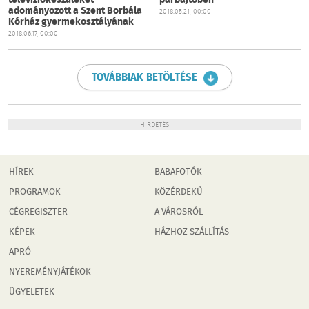
televíziókészüléket
párbajtőben
adományozott a Szent Borbála
2018.05.21, 00:00
Kórház gyermekosztályának
2018.06.17, 00:00
TOVÁBBIAK BETÖLTÉSE
HIRDETÉS
HÍREK
BABAFOTÓK
PROGRAMOK
KÖZÉRDEKŰ
CÉGREGISZTER
A VÁROSRÓL
KÉPEK
HÁZHOZ SZÁLLÍTÁS
APRÓ
NYEREMÉNYJÁTÉKOK
ÜGYELETEK