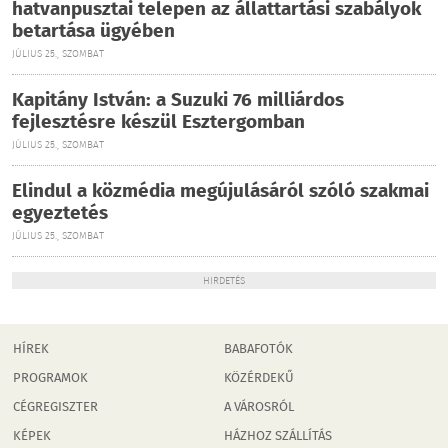
hatvanpusztai telepen az állattartási szabályok
betartása ügyében
JÚLIUS 25., SZOMBAT
Kapitány István: a Suzuki 76 milliárdos
fejlesztésre készül Esztergomban
JÚLIUS 25., SZOMBAT
Elindul a közmédia megújulásáról szóló szakmai
egyeztetés
JÚLIUS 25., SZOMBAT
HIRDETÉS
HÍREK
BABAFOTÓK
PROGRAMOK
KÖZÉRDEKŰ
CÉGREGISZTER
A VÁROSRÓL
KÉPEK
HÁZHOZ SZÁLLÍTÁS