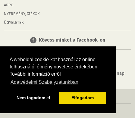
APRÓ
NYEREMÉNYJÁTÉKOK
ÜGYELETEK
Kövess minket a Facebook-on
A weboldal cookie-kat használ az online
felhasználói élmény növelése érdekében.
Tudj meg többet városodról! Hírek, programok, képek, napi
További információ erről
menü, cégek…. és minden, ami Tatabánya
Adatvédelmi Szabályzatunkban
MÉDIAAJÁNLÓ
ADATVÉDELEM
IMPRESSZUM
RÓLUNK
ÁSZF
Nem fogadom el
Elfogadom
Copyright InfoVárosok. Minden jog fenntartva. | Web design & arculat by
Voov