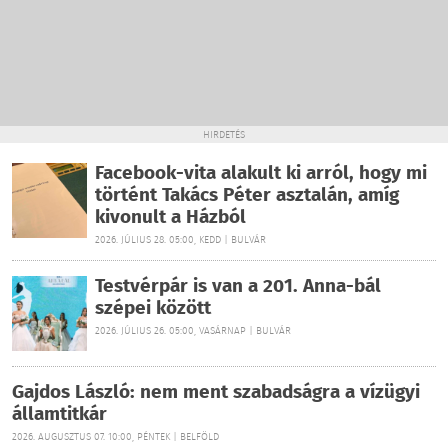
HIRDETÉS
Facebook-vita alakult ki arról, hogy mi
történt Takács Péter asztalán, amíg
kivonult a Házból
2026. JÚLIUS 28. 05:00, KEDD | BULVÁR
Testvérpár is van a 201. Anna-bál
szépei között
2026. JÚLIUS 26. 05:00, VASÁRNAP | BULVÁR
Gajdos László: nem ment szabadságra a vízügyi
államtitkár
2026. AUGUSZTUS 07. 10:00, PÉNTEK | BELFÖLD