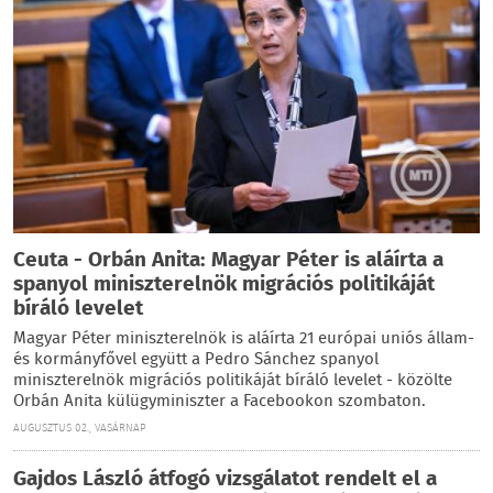
Ceuta - Orbán Anita: Magyar Péter is aláírta a
spanyol miniszterelnök migrációs politikáját
bíráló levelet
Magyar Péter miniszterelnök is aláírta 21 európai uniós állam-
és kormányfővel együtt a Pedro Sánchez spanyol
miniszterelnök migrációs politikáját bíráló levelet - közölte
Orbán Anita külügyminiszter a Facebookon szombaton.
AUGUSZTUS 02., VASÁRNAP
Gajdos László átfogó vizsgálatot rendelt el a