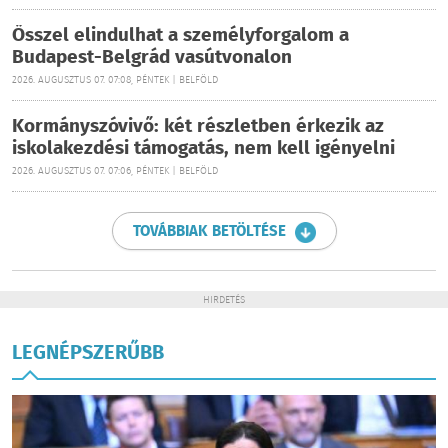
Ősszel elindulhat a személyforgalom a
Budapest-Belgrád vasútvonalon
2026. AUGUSZTUS 07. 07:08, PÉNTEK | BELFÖLD
Kormányszóvivő: két részletben érkezik az
iskolakezdési támogatás, nem kell igényelni
2026. AUGUSZTUS 07. 07:06, PÉNTEK | BELFÖLD
TOVÁBBIAK BETÖLTÉSE
HIRDETÉS
LEGNÉPSZERŰBB