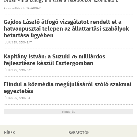
Orbán Anita külügyminiszter a Facebookon szombaton.
AUGUSZTUS 02., VASÁRNAP
Gajdos László átfogó vizsgálatot rendelt el a
hatvanpusztai telepen az állattartási szabályok
betartása ügyében
JÚLIUS 25., SZOMBAT
Kapitány István: a Suzuki 76 milliárdos
fejlesztésre készül Esztergomban
JÚLIUS 25., SZOMBAT
Elindul a közmédia megújulásáról szóló szakmai
egyeztetés
JÚLIUS 25., SZOMBAT
HIRDETÉS
HÍREK
BABAFOTÓK