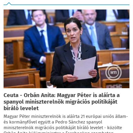
Ceuta - Orbán Anita: Magyar Péter is aláírta a
spanyol miniszterelnök migrációs politikáját
bíráló levelet
Magyar Péter miniszterelnök is aláírta 21 európai uniós állam-
és kormányfővel együtt a Pedro Sánchez spanyol
miniszterelnök migrációs politikáját bíráló levelet - közölte