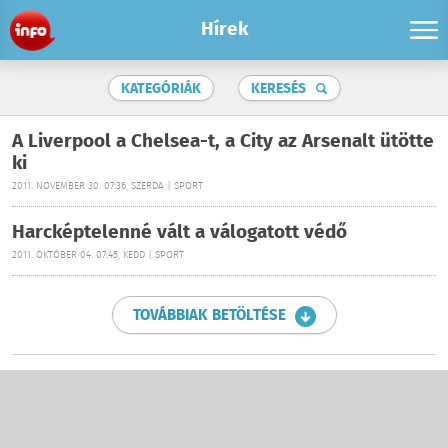
Hírek
KATEGÓRIÁK
KERESÉS
A Liverpool a Chelsea-t, a City az Arsenalt ütötte
ki
2011. NOVEMBER 30. 07:36, SZERDA | SPORT
Harcképtelenné vált a válogatott védő
2011. OKTÓBER 04. 07:45, KEDD | SPORT
TOVÁBBIAK BETÖLTÉSE