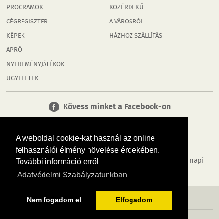
PROGRAMOK
KÖZÉRDEKŰ
CÉGREGISZTER
A VÁROSRÓL
KÉPEK
HÁZHOZ SZÁLLÍTÁS
APRÓ
NYEREMÉNYJÁTÉKOK
ÜGYELETEK
Kövess minket a Facebook-on
A weboldal cookie-kat használ az online
felhasználói élmény növelése érdekében.
Tudj meg többet városodról! Hírek, programok, képek, napi
További információ erről
menü, cégek…. és minden, ami Tatabánya
Adatvédelmi Szabályzatunkban
MÉDIAAJÁNLÓ
ADATVÉDELEM
IMPRESSZUM
RÓLUNK
ÁSZF
Nem fogadom el
Elfogadom