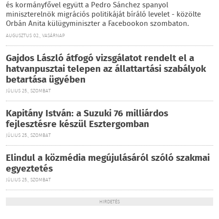
és kormányfővel együtt a Pedro Sánchez spanyol
miniszterelnök migrációs politikáját bíráló levelet - közölte
Orbán Anita külügyminiszter a Facebookon szombaton.
AUGUSZTUS 02., VASÁRNAP
Gajdos László átfogó vizsgálatot rendelt el a
hatvanpusztai telepen az állattartási szabályok
betartása ügyében
JÚLIUS 25., SZOMBAT
Kapitány István: a Suzuki 76 milliárdos
fejlesztésre készül Esztergomban
JÚLIUS 25., SZOMBAT
Elindul a közmédia megújulásáról szóló szakmai
egyeztetés
JÚLIUS 25., SZOMBAT
HIRDETÉS