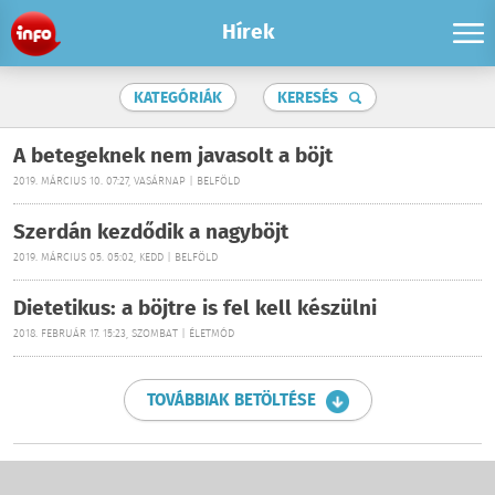
Hírek
KATEGÓRIÁK
KERESÉS
A betegeknek nem javasolt a böjt
2019. MÁRCIUS 10. 07:27, VASÁRNAP | BELFÖLD
Szerdán kezdődik a nagyböjt
2019. MÁRCIUS 05. 05:02, KEDD | BELFÖLD
Dietetikus: a böjtre is fel kell készülni
2018. FEBRUÁR 17. 15:23, SZOMBAT | ÉLETMÓD
TOVÁBBIAK BETÖLTÉSE