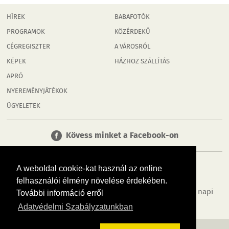
HÍREK
BABAFOTÓK
PROGRAMOK
KÖZÉRDEKŰ
CÉGREGISZTER
A VÁROSRÓL
KÉPEK
HÁZHOZ SZÁLLÍTÁS
APRÓ
NYEREMÉNYJÁTÉKOK
ÜGYELETEK
Kövess minket a Facebook-on
A weboldal cookie-kat használ az online
felhasználói élmény növelése érdekében.
Tudj meg többet városodról! Hírek, programok, képek, napi
További információ erről
menü, cégek…. és minden, ami Tatabánya
Adatvédelmi Szabályzatunkban