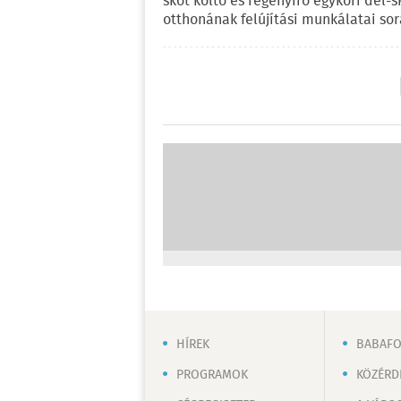
skót költő és regényíró egykori dél-s
otthonának felújítási munkálatai sor
HÍREK
BABAF
PROGRAMOK
KÖZÉRD