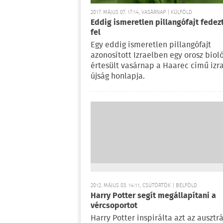
2017. MÁJUS 07. 17:14, VASÁRNAP | KÜLFÖLD
Eddig ismeretlen pillangófajt fedez
fel
Egy eddig ismeretlen pillangófajt
azonosított Izraelben egy orosz biol
értesült vasárnap a Haarec című izra
újság honlapja.
2012. MÁJUS 03. 14:11, CSÜTÖRTÖK | BELFÖLD
Harry Potter segít megállapítani a
vércsoportot
Harry Potter inspirálta azt az ausztrá