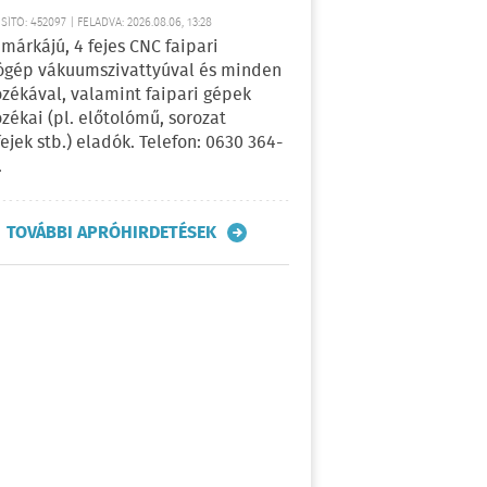
ÍTÓ: 452097 | FELADVA: 2026.08.06, 13:28
márkájú, 4 fejes CNC faipari
gép vákuumszivattyúval és minden
ozékával, valamint faipari gépek
ozékai (pl. előtolómű, sorozat
fejek stb.) eladók. Telefon: 0630 364-
.
TOVÁBBI APRÓHIRDETÉSEK