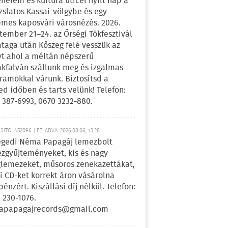
énelem és kultúra úticél nyílt nap a
zslatos Kassai-völgybe és egy
emes kaposvári városnézés. 2026.
tember 21–24. az Őrségi Tökfesztivál
ataga után Kőszeg felé vesszük az
yt ahol a méltán népszerű
kfalván szállunk meg és izgalmas
ramokkal várunk. Biztosítsd a
ed időben és tarts velünk! Telefon:
 387-6993, 0670 3232-880.
ÍTÓ: 452096 | FELADVA: 2026.08.06, 13:28
egedi Néma Papagáj lemezbolt
zgyűjteményeket, kis és nagy
lemezeket, műsoros zenekazettákat,
i CD-ket korrekt áron vásárolna
pénzért. Kiszállási díj nélkül. Telefon:
 230-1076.
apapagajrecords@gmail.com