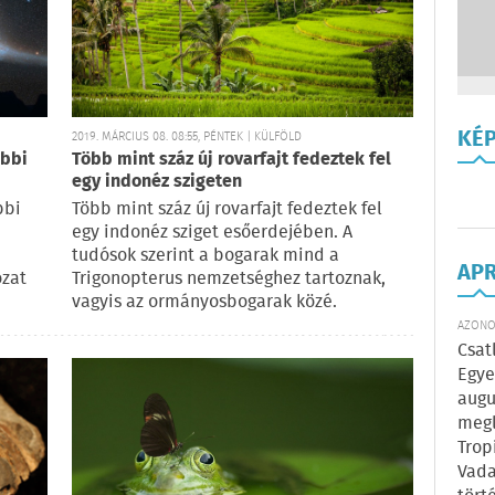
KÉ
2019. MÁRCIUS 08. 08:55, PÉNTEK | KÜLFÖLD
ebbi
Több mint száz új rovarfajt fedeztek fel
egy indonéz szigeten
bbi
Több mint száz új rovarfajt fedeztek fel
egy indonéz sziget esőerdejében. A
tudósok szerint a bogarak mind a
AP
ózat
Trigonopterus nemzetséghez tartoznak,
vagyis az ormányosbogarak közé.
AZONOS
Csat
Egye
augu
megl
Trop
Vada