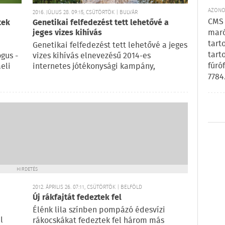
AZONOS
2016. JÚLIUS 28. 09:15, CSÜTÖRTÖK | BULVÁR
CMS 
tek
Genetikai felfedezést tett lehetővé a
maró
jeges vizes kihívás
tart
Genetikai felfedezést tett lehetővé a jeges
tart
ógus -
vizes kihívás elnevezésű 2014-es
fúró
eli
internetes jótékonysági kampány,
7784
HIRDETÉS
2012. ÁPRILIS 26. 07:11, CSÜTÖRTÖK | BELFÖLD
Új rákfajtát fedeztek fel
Élénk lila színben pompázó édesvízi
l
rákocskákat fedeztek fel három más