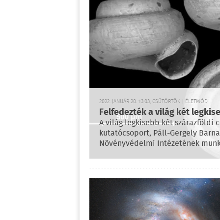
2022. JANUÁR 20. 13:03, CSÜTÖRTÖK | ÉLETMÓD
Felfedezték a világ két legkis
A világ legkisebb két szárazföldi c
kutatócsoport, Páll-Gergely Barn
Növényvédelmi Intézetének munka