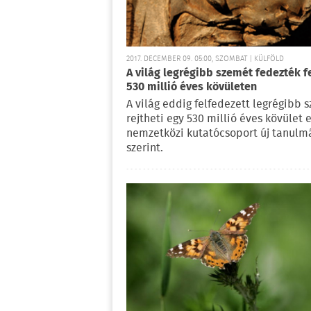
2017. DECEMBER 09. 05:00, SZOMBAT | KÜLFÖLD
A világ legrégibb szemét fedezték f
530 millió éves kövületen
A világ eddig felfedezett legrégibb 
rejtheti egy 530 millió éves kövület 
nemzetközi kutatócsoport új tanulm
szerint.