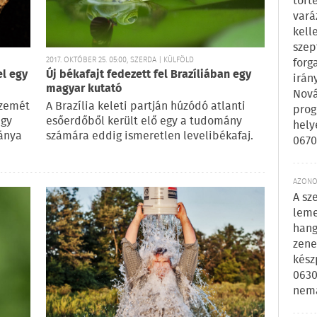
tört
vará
kell
szep
2017. OKTÓBER 25. 05:00, SZERDA | KÜLFÖLD
forg
el egy
Új békafajt fedezett fel Brazíliában egy
irán
magyar kutató
Nová
szemét
A Brazília keleti partján húzódó atlanti
prog
egy
esőerdőből került elő egy a tudomány
hely
ánya
számára eddig ismeretlen levelibékafaj.
0670
AZONOS
A sz
leme
hang
zene
kész
0630
nem