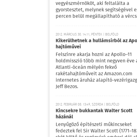
vegyészmérnököt, aki feltalálta a
gyorstesztet, melynek segítségével 
percen belül megállapítható a vércs
2012. MÁRCIUS 30. 14:11, PÉNTEK | BELFÖLD
Kikerülhetnek a hullámsírból az Apo
hajtóművei
Felszínre akarja hozni az Apollo–11
holdmisszió több mint negyven éve 
Atlanti-óceán mélyén fekvő
rakétahajtóműveit az Amazon.com
internetes áruház alapító-vezérigazg
Jeff Bezos.
2012. FEBRUÁR 08. 13:49, SZERDA | BELFÖLD
Kincsekre bukkantak Walter Scott
házánál
Lenyűgöző építészeti műkincseket
fedeztek fel Sir Walter Scott (1771–18