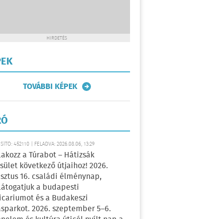
HIRDETÉS
PEK
TOVÁBBI KÉPEK
RÓ
ÍTÓ: 452110 | FELADVA: 2026.08.06, 13:29
lakozz a Túrabot – Hátizsák
sület következő útjaihoz! 2026.
sztus 16. családi élménynap,
átogatjuk a budapesti
icariumot és a Budakeszi
sparkot. 2026. szeptember 5–6.