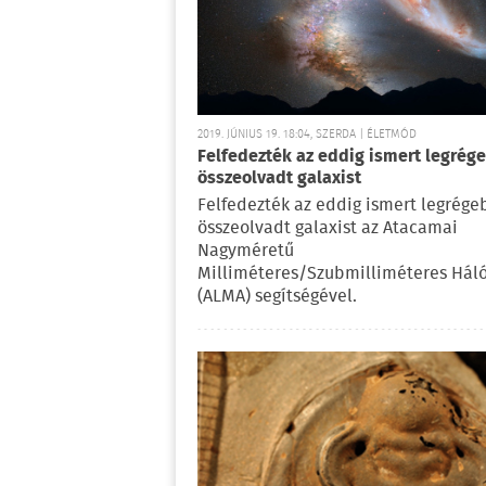
2019. JÚNIUS 19. 18:04, SZERDA | ÉLETMÓD
Felfedezték az eddig ismert legrég
összeolvadt galaxist
Felfedezték az eddig ismert legrége
összeolvadt galaxist az Atacamai
Nagyméretű
Milliméteres/Szubmilliméteres Hál
(ALMA) segítségével.