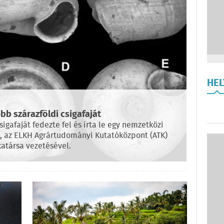
HE
ebb szárazföldi csigafaját
sigafaját fedezte fel és írta le egy nemzetközi
a, az ELKH Agrártudományi Kutatóközpont (ATK)
társa vezetésével.