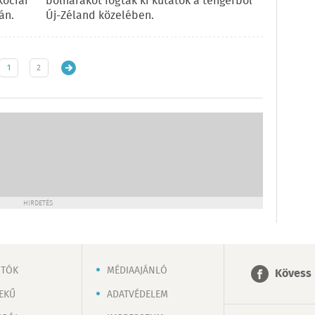
kóciai
bolharákot fogtak ki kutatók a tengerből
án.
Új-Zéland közelében.
1
2
HIRDETÉS
OTÓK
MÉDIAAJÁNLÓ
Kövess 
EKŰ
ADATVÉDELEM