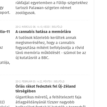
rákfajjal egyetemben a Fülöp-szigetekhez
egy
tartozó Palawan-szigeten német
oport.
zoológusok.
2012. MÁRCIUS 06. 14:13, KEDD | BELFÖLD
llo–11
A cannabis hatása a memóriára
A tudósok közelebb kerültek annak
megismeréséhez, hogy a cannabis
az
fogyasztása miként befolyásolja a rövid
távú memória működését - számol be az
új kutatásról a BBC.
atója,
2012. FEBRUÁR 03. 14:22, PÉNTEK | BELFÖLD
Óriás rákot fedeztek fel Új-Zéland
térségében
Gigantikus méretű, a feltételezett faja
32)
átlagpéldányánál tízszer nagyobb