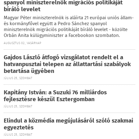
spanyol miniszterelnök migrációs politikáját
bíráló levelet
Magyar Péter miniszterelnök is aláírta 21 európai uniós állam-
és kormányfővel együtt a Pedro Sánchez spanyol
miniszterelnök migrációs politikáját bíráló levelet - közölte
Orbán Anita külügyminiszter a Facebookon szombaton.
AUGUSZTUS 02., VASÁRNAP
Gajdos László átfogó vizsgálatot rendelt el a
hatvanpusztai telepen az állattartási szabályok
betartása ügyében
JÚLIUS 25., SZOMBAT
Kapitány István: a Suzuki 76 milliárdos
fejlesztésre készül Esztergomban
JÚLIUS 25., SZOMBAT
Elindul a közmédia megújulásáról szóló szakmai
egyeztetés
JÚLIUS 25., SZOMBAT