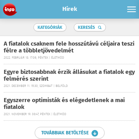
Hírek
KATEGÓRIÁK
KERESÉS
A fiatalok csaknem fele hosszútávú céljaira teszi
félre a többletjövedelmét
2022. FEBRUÁR 18. 17:06, PÉNTEK | ÉLETMÓD
Egyre biztosabbnak érzik állásukat a fiatalok egy
felmérés szerint
2021. DECEMBER 11. 15:30, SZOMBAT | BELFÖLD
Egyszerre optimisták és elégedetlenek a mai
fiatalok
2021. NOVEMBER 19. 08:47, PÉNTEK | ÉLETMÓD
TOVÁBBIAK BETÖLTÉSE