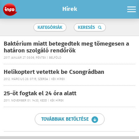
Hírek
KATEGÓRIÁK
KERESÉS
Baktérium miatt betegedtek meg tömegesen a
határon szolgáló rendőrök
2017. JANUÁR 27. 08:06, PÉNTEK | BELFÖLD
Helikoptert vetettek be Csongrádban
2012. MÁRCIUS 28. 07:15, SZERDA | KÉK HÍREK
25-öt fogtak el 24 óra alatt
2011. NOVEMBER 01. 14:33, KEDD | KÉK HÍREK
TOVÁBBIAK BETÖLTÉSE