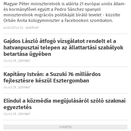
Magyar Péter miniszterelnök is aláírta 21 európai uniós állam-
és kormányfővel együtt a Pedro Sánchez spanyol
miniszterelnök migrációs politikáját bíráló levelet - közölte
Orbán Anita külügyminiszter a Facebookon szombaton.
AUGUSZTUS 02., VASÁRNAP
Gajdos László átfogó vizsgálatot rendelt el a
hatvanpusztai telepen az állattartási szabályok
betartása ügyében
JÚLIUS 25., SZOMBAT
Kapitány István: a Suzuki 76 milliárdos
fejlesztésre készül Esztergomban
JÚLIUS 25., SZOMBAT
Elindul a közmédia megújulásáról szóló szakmai
egyeztetés
JÚLIUS 25., SZOMBAT
HIRDETÉS