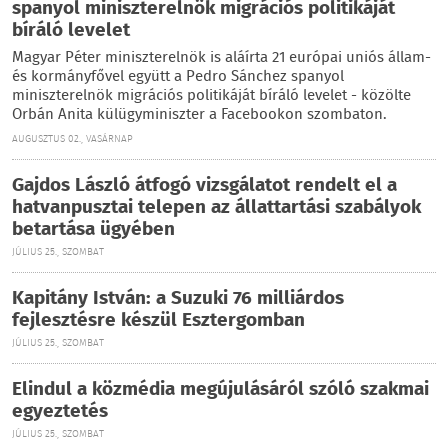
spanyol miniszterelnök migrációs politikáját
bíráló levelet
Magyar Péter miniszterelnök is aláírta 21 európai uniós állam-
és kormányfővel együtt a Pedro Sánchez spanyol
miniszterelnök migrációs politikáját bíráló levelet - közölte
Orbán Anita külügyminiszter a Facebookon szombaton.
AUGUSZTUS 02., VASÁRNAP
Gajdos László átfogó vizsgálatot rendelt el a
hatvanpusztai telepen az állattartási szabályok
betartása ügyében
JÚLIUS 25., SZOMBAT
Kapitány István: a Suzuki 76 milliárdos
fejlesztésre készül Esztergomban
JÚLIUS 25., SZOMBAT
Elindul a közmédia megújulásáról szóló szakmai
egyeztetés
JÚLIUS 25., SZOMBAT