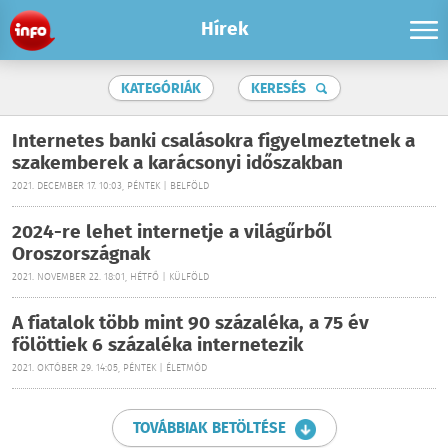
Hírek
KATEGÓRIÁK
KERESÉS
Internetes banki csalásokra figyelmeztetnek a
szakemberek a karácsonyi időszakban
2021. DECEMBER 17. 10:03, PÉNTEK | BELFÖLD
2024-re lehet internetje a világűrből
Oroszországnak
2021. NOVEMBER 22. 18:01, HÉTFŐ | KÜLFÖLD
A fiatalok több mint 90 százaléka, a 75 év
fölöttiek 6 százaléka internetezik
2021. OKTÓBER 29. 14:05, PÉNTEK | ÉLETMÓD
TOVÁBBIAK BETÖLTÉSE