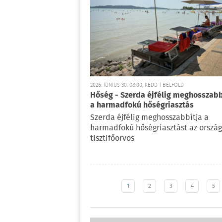
2026. JÚNIUS 30. 08:00, KEDD | BELFÖLD
Hőség - Szerda éjfélig meghosszab
a harmadfokú hőségriasztás
Szerda éjfélig meghosszabbítja a
harmadfokú hőségriasztást az orszá
tisztifőorvos
1
2
3
4
5