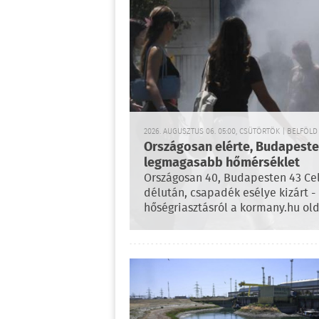
2026. AUGUSZTUS 06. 05:00, CSÜTÖRTÖK | BELFÖLD
Országosan elérte, Budapesten
legmagasabb hőmérséklet
Országosan 40, Budapesten 43 Cel
délután, csapadék esélye kizárt - 
hőségriasztásról a kormany.hu old