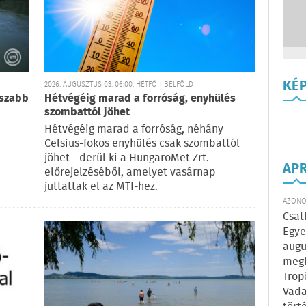
KÉ
2026. AUGUSZTUS 03. 06:00, HÉTFŐ | BELFÖLD
sszabb
Hétvégéig marad a forróság, enyhülés
szombattól jöhet
Hétvégéig marad a forróság, néhány
Celsius-fokos enyhülés csak szombattól
jöhet - derül ki a HungaroMet Zrt.
AP
előrejelzéséből, amelyet vasárnap
juttattak el az MTI-hez.
AZONOS
Csat
Egye
augu
megl
Trop
Vada