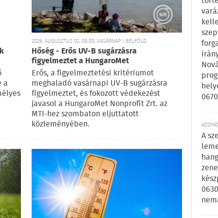
tört
vará
kell
szep
2026. AUGUSZTUS 02. 08:00, VASÁRNAP | BELFÖLD
forg
ok
Hőség - Erős UV-B sugárzásra
irán
figyelmeztet a HungaroMet
Nová
ő
Erős, a figyelmeztetési kritériumot
prog
e a
meghaladó vasárnapi UV-B sugárzásra
hely
mélyes
figyelmeztet, és fokozott védekezést
0670
javasol a HungaroMet Nonprofit Zrt. az
MTI-hez szombaton eljuttatott
közleményében.
AZONOS
A sz
leme
hang
zene
kész
0630
nem