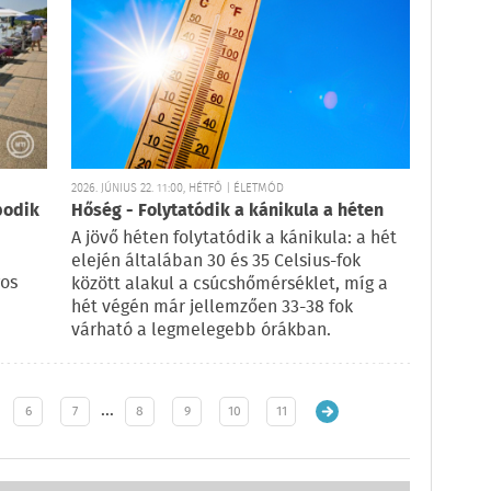
2026. JÚNIUS 22. 11:00, HÉTFŐ | ÉLETMÓD
bodik
Hőség - Folytatódik a kánikula a héten
A jövő héten folytatódik a kánikula: a hét
elején általában 30 és 35 Celsius-fok
gos
között alakul a csúcshőmérséklet, míg a
hét végén már jellemzően 33-38 fok
várható a legmelegebb órákban.
…
6
7
8
9
10
11