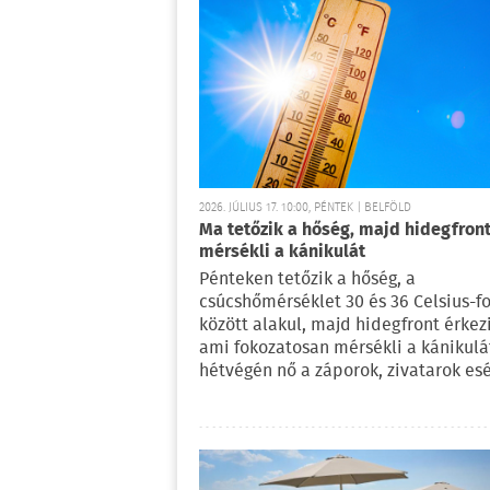
2026. JÚLIUS 17. 10:00, PÉNTEK | BELFÖLD
Ma tetőzik a hőség, majd hidegfron
mérsékli a kánikulát
Pénteken tetőzik a hőség, a
csúcshőmérséklet 30 és 36 Celsius-f
között alakul, majd hidegfront érkezi
ami fokozatosan mérsékli a kánikulát
hétvégén nő a záporok, zivatarok esé