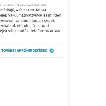
ÍTÓ: 452097 | FELADVA: 2026.08.06, 13:28
márkájú, 4 fejes CNC faipari
gép vákuumszivattyúval és minden
ozékával, valamint faipari gépek
ozékai (pl. előtolómű, sorozat
fejek stb.) eladók. Telefon: 0630 364-
.
TOVÁBBI APRÓHIRDETÉSEK