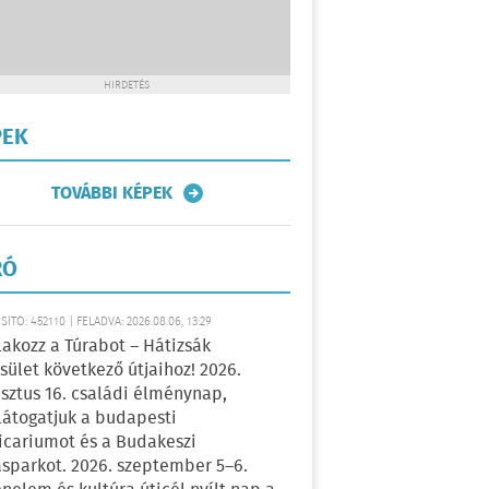
HIRDETÉS
PEK
TOVÁBBI KÉPEK
RÓ
ÍTÓ: 452110 | FELADVA: 2026.08.06, 13:29
lakozz a Túrabot – Hátizsák
sület következő útjaihoz! 2026.
sztus 16. családi élménynap,
átogatjuk a budapesti
icariumot és a Budakeszi
sparkot. 2026. szeptember 5–6.