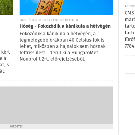
AZONOS
CMS 
maró
2026. JÚLIUS 31. 06:33, PÉNTEK | BELFÖLD
tart
Hőség - Fokozódik a kánikula a hétvégén
tart
Fokozódik a kánikula a hétvégén, a
fúró
legmelegebb órákban 40 Celsius-fok is
7784
lehet, miközben a hajnalok sem hoznak
 kért
felfrissülést - derül ki a HungaroMet
e a
Nonprofit Zrt. előrejelzéséből.
t, s
át.
HIRDETÉS