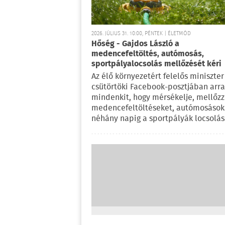
2026. JÚLIUS 31. 10:00, PÉNTEK | ÉLETMÓD
Hőség - Gajdos László a
medencefeltöltés, autómosás,
sportpályalocsolás mellőzését kéri
Az élő környezetért felelős miniszter
csütörtöki Facebook-posztjában arra
mindenkit, hogy mérsékelje, mellőzz
medencefeltöltéseket, autómosásoka
néhány napig a sportpályák locsolás