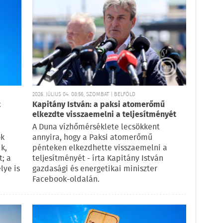
2026. JÚLIUS 04. 08:56, SZOMBAT | BELFÖLD
t
Kapitány István: a paksi atomerőmű
elkezdte visszaemelni a teljesítményét
A Duna vízhőmérséklete lecsökkent
ok
annyira, hogy a Paksi atomerőmű
k,
pénteken elkezdhette visszaemelni a
; a
teljesítményét - írta Kapitány István
lye is
gazdasági és energetikai miniszter
Facebook-oldalán.