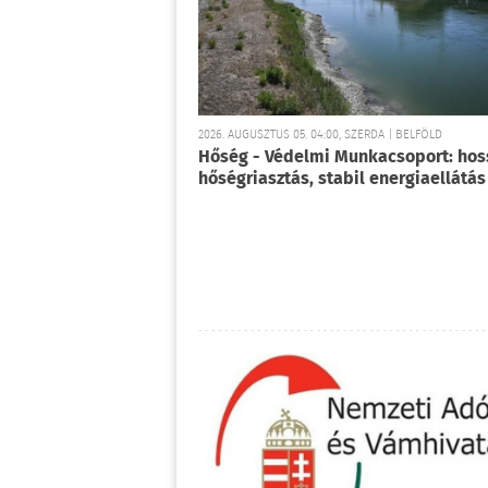
2026. AUGUSZTUS 05. 04:00, SZERDA | BELFÖLD
Hőség - Védelmi Munkacsoport: ho
hőségriasztás, stabil energiaellátás