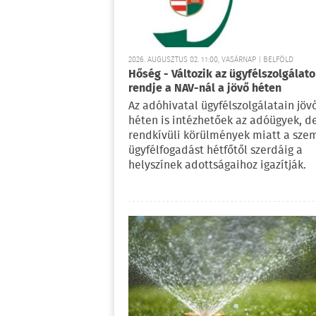
2026. AUGUSZTUS 02. 11:00, VASÁRNAP | BELFÖLD
Hőség - Változik az ügyfélszolgálat
rendje a NAV-nál a jövő héten
Az adóhivatal ügyfélszolgálatain jöv
héten is intézhetőek az adóügyek, d
rendkívüli körülmények miatt a sze
ügyfélfogadást hétfőtől szerdáig a
helyszínek adottságaihoz igazítják.