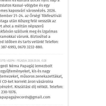
énelem és kultúra úticél nyílt nap a
zslatos Kassai-völgybe és egy
emes kaposvári városnézés. 2026.
tember 21–24. az Őrségi Tökfesztivál
ataga után Kőszeg felé vesszük az
yt ahol a méltán népszerű
kfalván szállunk meg és izgalmas
ramokkal várunk. Biztosítsd a
ed időben és tarts velünk! Telefon:
 387-6993, 0670 3232-880.
ÍTÓ: 452096 | FELADVA: 2026.08.06, 13:28
egedi Néma Papagáj lemezbolt
zgyűjteményeket, kis és nagy
lemezeket, műsoros zenekazettákat,
i CD-ket korrekt áron vásárolna
pénzért. Kiszállási díj nélkül. Telefon:
 230-1076.
apapagajrecords@gmail.com