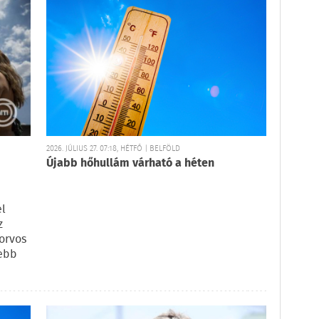
2026. JÚLIUS 27. 07:18, HÉTFŐ | BELFÖLD
Újabb hőhullám várható a héten
el
z
őorvos
sebb