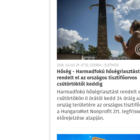
2026. JÚLIUS 29. 07:32, SZERDA | ÉLETMÓD
Hőség - Harmadfokú hőségriasztást
rendelt el az országos tisztifőorvos
csütörtöktől keddig
Harmadfokú hőségriasztást rendelt 
csütörtökön 0 órától kedd 24 óráig a
ország területére az országos tisztif
a HungaroMet Nonprofit Zrt. legfris
előrejelzése alapján.