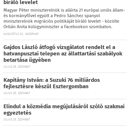
bíráló levelet
Magyar Péter miniszterelnök is aláírta 21 európai uniós állam-
és kormányfővel együtt a Pedro Sánchez spanyol
miniszterelnök migrációs politikáját bíráló levelet - közölte
Orbán Anita külügyminiszter a Facebookon szombaton.
AUGUSZTUS 02., VASÁRNAP
Gajdos László átfogó vizsgálatot rendelt el a
hatvanpusztai telepen az állattartási szabályok
betartása ügyében
JÚLIUS 25., SZOMBAT
Kapitány István: a Suzuki 76 milliárdos
fejlesztésre készül Esztergomban
JÚLIUS 25., SZOMBAT
Elindul a közmédia megújulásáról szóló szakmai
egyeztetés
JÚLIUS 25., SZOMBAT