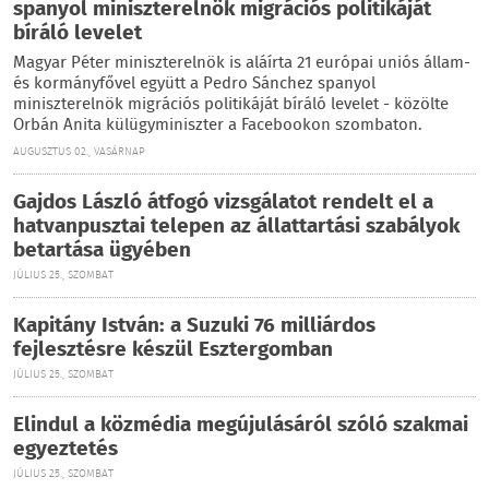
spanyol miniszterelnök migrációs politikáját
bíráló levelet
Magyar Péter miniszterelnök is aláírta 21 európai uniós állam-
és kormányfővel együtt a Pedro Sánchez spanyol
miniszterelnök migrációs politikáját bíráló levelet - közölte
Orbán Anita külügyminiszter a Facebookon szombaton.
AUGUSZTUS 02., VASÁRNAP
Gajdos László átfogó vizsgálatot rendelt el a
hatvanpusztai telepen az állattartási szabályok
betartása ügyében
JÚLIUS 25., SZOMBAT
Kapitány István: a Suzuki 76 milliárdos
fejlesztésre készül Esztergomban
JÚLIUS 25., SZOMBAT
Elindul a közmédia megújulásáról szóló szakmai
egyeztetés
JÚLIUS 25., SZOMBAT