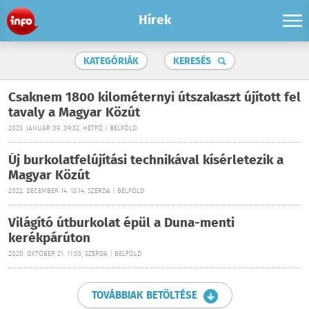
Hírek
KATEGÓRIÁK
KERESÉS
Csaknem 1800 kilométernyi útszakaszt újított fel
tavaly a Magyar Közút
2023. JANUÁR 09. 09:32, HÉTFŐ | BELFÖLD
Új burkolatfelújítási technikával kísérletezik a
Magyar Közút
2022. DECEMBER 14. 13:14, SZERDA | BELFÖLD
Világító útburkolat épül a Duna-menti
kerékpárúton
2020. OKTÓBER 21. 11:03, SZERDA | BELFÖLD
TOVÁBBIAK BETÖLTÉSE