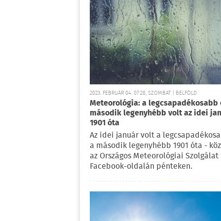
2023. FEBRUÁR 04. 07:28, SZOMBAT | BELFÖLD
Meteorológia: a legcsapadékosabb 
második legenyhébb volt az idei ja
1901 óta
Az idei január volt a legcsapadékos
a második legenyhébb 1901 óta - köz
az Országos Meteorológiai Szolgálat
Facebook-oldalán pénteken.