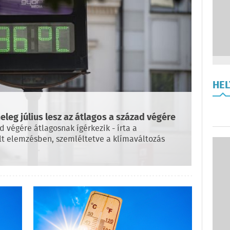
HE
leg július lesz az átlagos a század végére
d végére átlagosnak ígérkezik - írta a
lt elemzésben, szemléltetve a klímaváltozás