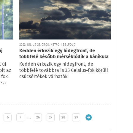
2022. JÚLIUS 25. 05:00, HÉTFŐ | BELFÖLD
új
Kedden érkezik egy hidegfront, de
többfelé később mérséklődik a kánikula
 új
Kedden érkezik egy hidegfront, de
olt az
többfelé továbbra is 35 Celsius-fok körüli
 fok
csúcsértékek várhatók.
e a
…
6
7
26
27
28
29