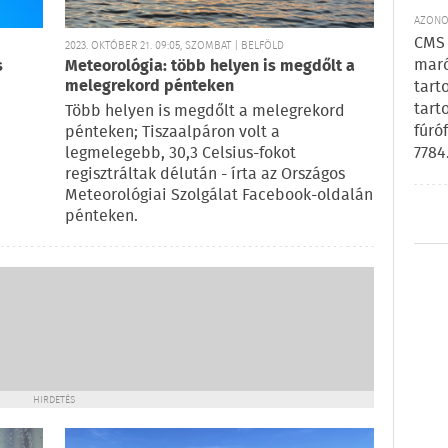
AZONOS
CMS 
2023. OKTÓBER 21. 09:05, SZOMBAT | BELFÖLD
maró
s
Meteorológia: több helyen is megdőlt a
melegrekord pénteken
tart
tart
Több helyen is megdőlt a melegrekord
fúró
pénteken; Tiszaalpáron volt a
7784
.
legmelegebb, 30,3 Celsius-fokot
regisztráltak délután - írta az Országos
Meteorológiai Szolgálat Facebook-oldalán
pénteken.
HIRDETÉS