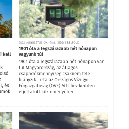
2022. AUGUSZTUS 09. 17:16, KEDD | BELFÖLD
1901 óta a legszárazabb hét hónapon
 kell
vagyunk túl
1901 óta a legszárazabb hét hónapon van
ok
túl Magyarország, az átlagos
tolsó
csapadékmennyiség csaknem fele
t
hiányzik - írta az Országos Vízügyi
l, és
Főigazgatóság (OVF) MTI-hez kedden
mumok
eljuttatott közleményében.