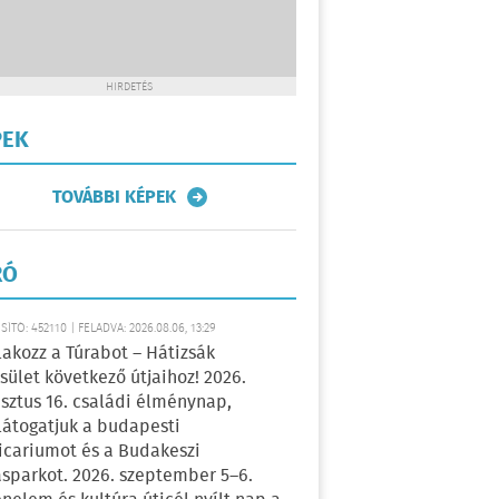
HIRDETÉS
PEK
TOVÁBBI KÉPEK
RÓ
ÍTÓ: 452110 | FELADVA: 2026.08.06, 13:29
lakozz a Túrabot – Hátizsák
sület következő útjaihoz! 2026.
sztus 16. családi élménynap,
átogatjuk a budapesti
icariumot és a Budakeszi
sparkot. 2026. szeptember 5–6.