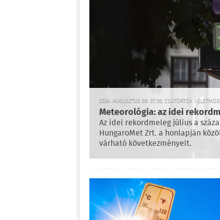
2024. AUGUSZTUS 08. 07:38, CSÜTÖRTÖK | ÉLETMÓD
Meteorológia: az idei rekordme
Az idei rekordmeleg július a száza
HungaroMet Zrt. a honlapján közö
várható következményeit.