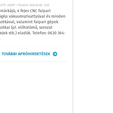
ÍTÓ: 452097 | FELADVA: 2026.08.06, 13:28
márkájú, 4 fejes CNC faipari
gép vákuumszivattyúval és minden
ozékával, valamint faipari gépek
ozékai (pl. előtolómű, sorozat
fejek stb.) eladók. Telefon: 0630 364-
.
TOVÁBBI APRÓHIRDETÉSEK