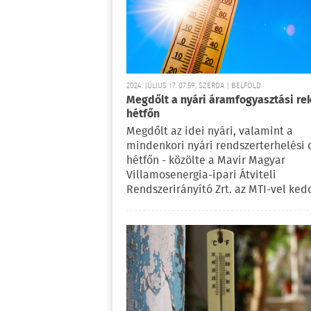
2024. JÚLIUS 17. 07:59, SZERDA | BELFÖLD
Megdőlt a nyári áramfogyasztási re
hétfőn
Megdőlt az idei nyári, valamint a
mindenkori nyári rendszerterhelési 
hétfőn - közölte a Mavir Magyar
Villamosenergia-ipari Átviteli
Rendszerirányító Zrt. az MTI-vel ked