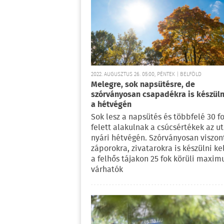
2022. AUGUSZTUS 26. 05:00, PÉNTEK | BELFÖLD
Melegre, sok napsütésre, de
szórványosan csapadékra is készülni
a hétvégén
Sok lesz a napsütés és többfelé 30 f
felett alakulnak a csúcsértékek az u
nyári hétvégén. Szórványosan viszon
záporokra, zivatarokra is készülni kel
a felhős tájakon 25 fok körüli maxi
várhatók