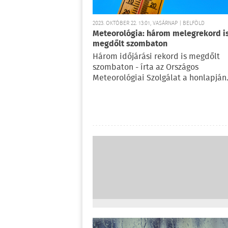
2023. OKTÓBER 22. 13:01, VASÁRNAP | BELFÖLD
Meteorológia: három melegrekord i
megdőlt szombaton
Három időjárási rekord is megdőlt
szombaton - írta az Országos
Meteorológiai Szolgálat a honlapján