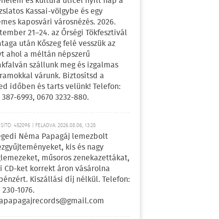
énelem és kultúra úticél nyílt nap a
zslatos Kassai-völgybe és egy
emes kaposvári városnézés. 2026.
tember 21–24. az Őrségi Tökfesztivál
ataga után Kőszeg felé vesszük az
yt ahol a méltán népszerű
kfalván szállunk meg és izgalmas
ramokkal várunk. Biztosítsd a
ed időben és tarts velünk! Telefon:
 387-6993, 0670 3232-880.
ÍTÓ: 452096 | FELADVA: 2026.08.06, 13:28
egedi Néma Papagáj lemezbolt
zgyűjteményeket, kis és nagy
lemezeket, műsoros zenekazettákat,
i CD-ket korrekt áron vásárolna
pénzért. Kiszállási díj nélkül. Telefon:
 230-1076.
apapagajrecords@gmail.com