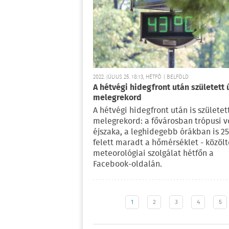
2022. JÚLIUS 25. 18:13, HÉTFŐ | BELFÖLD
A hétvégi hidegfront után született 
melegrekord
A hétvégi hidegfront után is született
melegrekord: a fővárosban trópusi v
éjszaka, a leghidegebb órákban is 25
felett maradt a hőmérséklet - közölt
meteorológiai szolgálat hétfőn a
Facebook-oldalán.
1
2
3
4
5