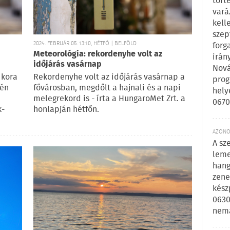
tört
vará
kell
szep
2024. FEBRUÁR 05. 13:10, HÉTFŐ | BELFÖLD
forg
Meteorológia: rekordenyhe volt az
irán
időjárás vasárnap
Nová
 kora
Rekordenyhe volt az időjárás vasárnap a
prog
dén
fővárosban, megdőlt a hajnali és a napi
hely
melegrekord is - írta a HungaroMet Zrt. a
0670
k-
honlapján hétfőn.
AZONOS
A sz
leme
hang
zene
kész
0630
nem