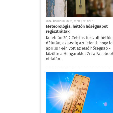
2024. ÁPRILIS 02. 07:53, KEDD | BELFÖLD
Meteorológia: hétfőn hőségnapot
regisztráltak
Kelebián 30,2 Celsius-fok volt hétfőn
délután, ez pedig azt jelenti, hogy i
április 1-jén volt az első hőségnap -
közölte a HungaroMet Zrt a Faceboo
oldalán.