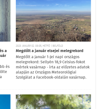
2023. JANUÁR 02. 08:05, HÉTFŐ | BELFÖLD
és a
Megdőlt a január elsejei melegrekord
nuár
Megdőlt a január 1-jei napi országos
melegrekord: Sellyén 18,9 Celsius-fokot
abb és
mértek vasárnap - írta az előzetes adatok
ölte
alapján az Országos Meteorológiai
 a
Szolgálat a Facebook-oldalán vasárnap.