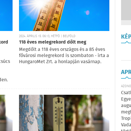
KÉ
2024. ÁPRILIS 15. 06:13, HÉTFŐ | BELFÖLD
kord
118 éves melegrekord dőlt meg
Megdőlt a 118 éves országos és a 85 éves
fővárosi melegrekord is szombaton - írta a
csúcs
HungaroMet Zrt. a honlapján vasárnap.
AP
den.
AZONOS
Csat
Egye
augu
megl
Trop
Vada