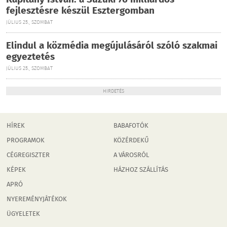
Kapitány István: a Suzuki 76 milliárdos
fejlesztésre készül Esztergomban
JÚLIUS 25., SZOMBAT
Elindul a közmédia megújulásáról szóló szakmai
egyeztetés
JÚLIUS 25., SZOMBAT
HIRDETÉS
HÍREK
BABAFOTÓK
PROGRAMOK
KÖZÉRDEKŰ
CÉGREGISZTER
A VÁROSRÓL
KÉPEK
HÁZHOZ SZÁLLÍTÁS
APRÓ
NYEREMÉNYJÁTÉKOK
ÜGYELETEK