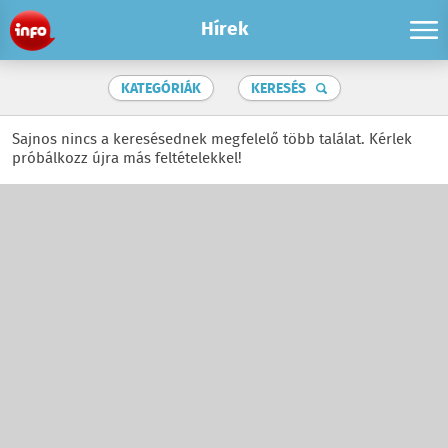
Hírek
KATEGÓRIÁK
KERESÉS
Sajnos nincs a keresésednek megfelelő több találat. Kérlek
próbálkozz újra más feltételekkel!