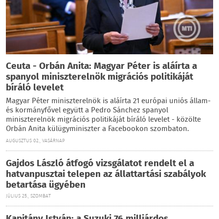
Ceuta - Orbán Anita: Magyar Péter is aláírta a
spanyol miniszterelnök migrációs politikáját
bíráló levelet
Magyar Péter miniszterelnök is aláírta 21 európai uniós állam-
és kormányfővel együtt a Pedro Sánchez spanyol
miniszterelnök migrációs politikáját bíráló levelet - közölte
Orbán Anita külügyminiszter a Facebookon szombaton.
AUGUSZTUS 02., VASÁRNAP
Gajdos László átfogó vizsgálatot rendelt el a
hatvanpusztai telepen az állattartási szabályok
betartása ügyében
JÚLIUS 25., SZOMBAT