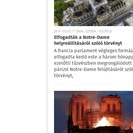
2019. JÚLIUS 17. 08:54, SZERDA | KÜLFÖLD
Elfogadták a Notre-Dame
helyreállításáról szóló törvényt
A francia parlament végleges formá
elfogadta kedd este a három hónap
ezelőtti tűzvészben megrongálódott
párizsi Notre-Dame felújításáról szó
törvényt,