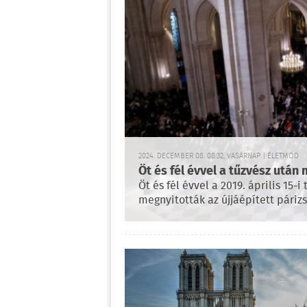
2024. DECEMBER 08. 08:32, VASÁRNAP | ÉLETMÓD
Öt és fél évvel a tűzvész után
Öt és fél évvel a 2019. április 1
megnyitották az újjáépített pári