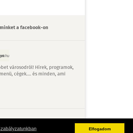
minket a facebook-on
bet városodról! Hírek, programok,
 menü, cégek…. és minden, ami
v
Szabályzatunkban
Elfogadom