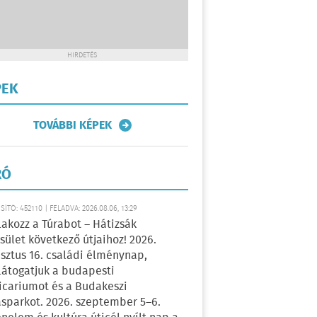
HIRDETÉS
PEK
TOVÁBBI KÉPEK
RÓ
ÍTÓ: 452110 | FELADVA: 2026.08.06, 13:29
lakozz a Túrabot – Hátizsák
sület következő útjaihoz! 2026.
sztus 16. családi élménynap,
átogatjuk a budapesti
icariumot és a Budakeszi
sparkot. 2026. szeptember 5–6.