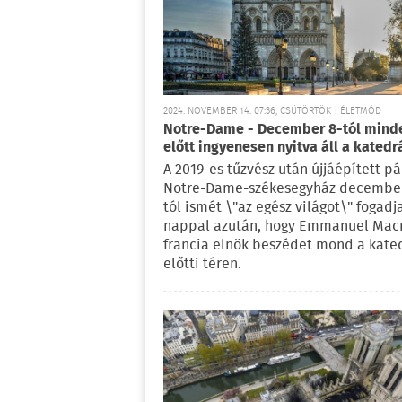
2024. NOVEMBER 14. 07:36, CSÜTÖRTÖK | ÉLETMÓD
Notre-Dame - December 8-tól mind
előtt ingyenesen nyitva áll a katedr
A 2019-es tűzvész után újjáépített pá
Notre-Dame-székesegyház december
tól ismét \"az egész világot\" fogadj
nappal azután, hogy Emmanuel Mac
francia elnök beszédet mond a kated
előtti téren.