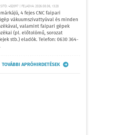
ÍTÓ: 452097 | FELADVA: 2026.08.06, 13:28
márkájú, 4 fejes CNC faipari
gép vákuumszivattyúval és minden
ozékával, valamint faipari gépek
ozékai (pl. előtolómű, sorozat
fejek stb.) eladók. Telefon: 0630 364-
.
TOVÁBBI APRÓHIRDETÉSEK