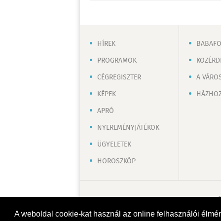
HÍREK
BABAF
PROGRAMOK
KÖZÉRD
CÉGREGISZTER
A VÁRO
KÉPEK
HÁZHOZ
APRÓ
NYEREMÉNYJÁTÉKOK
ÜGYELETEK
HOROSZKÓP
A weboldal cookie-kat használ az online felhasználói élmé