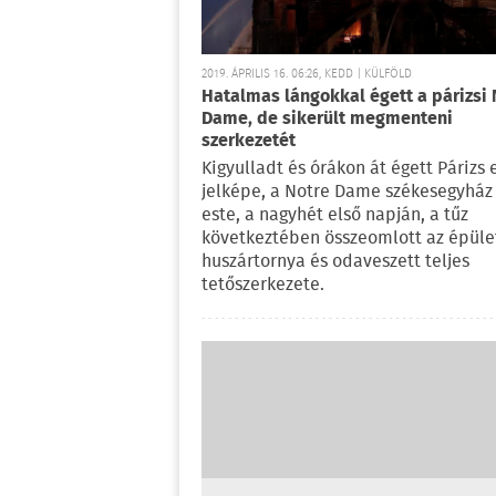
2019. ÁPRILIS 16. 06:26, KEDD | KÜLFÖLD
Hatalmas lángokkal égett a párizsi 
Dame, de sikerült megmenteni
szerkezetét
Kigyulladt és órákon át égett Párizs 
jelképe, a Notre Dame székesegyház
este, a nagyhét első napján, a tűz
következtében összeomlott az épüle
huszártornya és odaveszett teljes
tetőszerkezete.