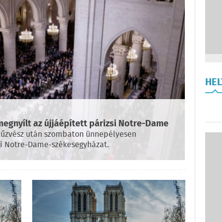
HE
 megnyílt az újjáépített párizsi Notre-Dame
5-i tűzvész után szombaton ünnepélyesen
zsi Notre-Dame-székesegyházat.