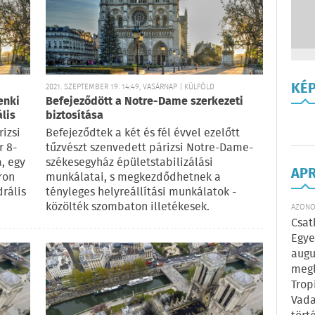
KÉ
2021. SZEPTEMBER 19. 14:49, VASÁRNAP | KÜLFÖLD
enki
Befejeződött a Notre-Dame szerkezeti
ális
biztosítása
rizsi
Befejeződtek a két és fél évvel ezelőtt
 8-
tűzvészt szenvedett párizsi Notre-Dame-
a, egy
székesegyház épületstabilizálási
AP
ron
munkálatai, s megkezdődhetnek a
rális
tényleges helyreállítási munkálatok -
közölték szombaton illetékesek.
AZONOS
Csat
Egye
augu
megl
Trop
Vada