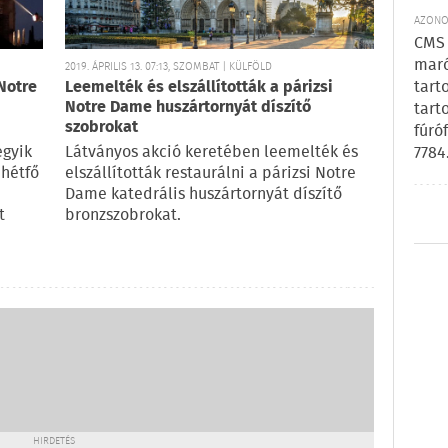
AZONOS
CMS 
maró
2019. ÁPRILIS 13. 07:13, SZOMBAT | KÜLFÖLD
tart
Notre
Leemelték és elszállították a párizsi
Notre Dame huszártornyát díszítő
tart
szobrokat
fúró
egyik
Látványos akció keretében leemelték és
7784
 hétfő
elszállították restaurálni a párizsi Notre
Dame katedrális huszártornyát díszítő
t
bronzszobrokat.
HIRDETÉS