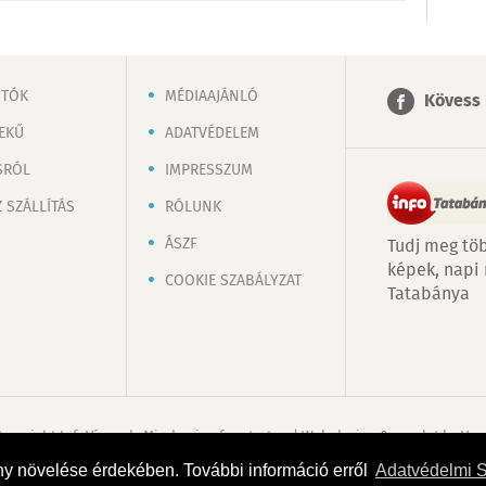
OTÓK
MÉDIAAJÁNLÓ
Kövess 
EKŰ
ADATVÉDELEM
SRÓL
IMPRESSZUM
 SZÁLLÍTÁS
RÓLUNK
ÁSZF
Tudj meg töb
képek, napi
COOKIE SZABÁLYZAT
Tatabánya
Copyright InfoVárosok. Minden jog fenntartva. | Web design & arculat by
Voo
ny növelése érdekében. További információ erről
Adatvédelmi 