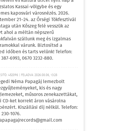
énelem és kultúra úticél nyílt nap a
zslatos Kassai-völgybe és egy
emes kaposvári városnézés. 2026.
tember 21–24. az Őrségi Tökfesztivál
ataga után Kőszeg felé vesszük az
yt ahol a méltán népszerű
kfalván szállunk meg és izgalmas
ramokkal várunk. Biztosítsd a
ed időben és tarts velünk! Telefon:
 387-6993, 0670 3232-880.
ÍTÓ: 452096 | FELADVA: 2026.08.06, 13:28
egedi Néma Papagáj lemezbolt
zgyűjteményeket, kis és nagy
lemezeket, műsoros zenekazettákat,
i CD-ket korrekt áron vásárolna
pénzért. Kiszállási díj nélkül. Telefon:
 230-1076.
apapagajrecords@gmail.com