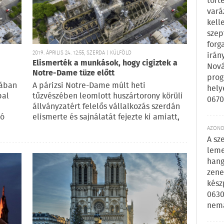
tört
vará
kell
szep
forg
2019. ÁPRILIS 24. 12:55, SZERDA | KÜLFÖLD
irán
Elismerték a munkások, hogy cigiztek a
Nová
Notre-Dame tüze előtt
prog
jában
A párizsi Notre-Dame múlt heti
hely
pal
tűzvészében leomlott huszártorony körüli
0670
állványzatért felelős vállalkozás szerdán
ló
elismerte és sajnálatát fejezte ki amiatt,
AZONOS
A sz
leme
hang
zene
kész
0630
nem