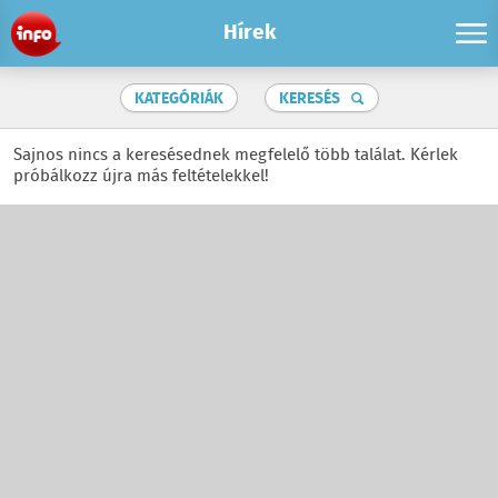
Hírek
KATEGÓRIÁK
KERESÉS
Sajnos nincs a keresésednek megfelelő több találat. Kérlek
próbálkozz újra más feltételekkel!