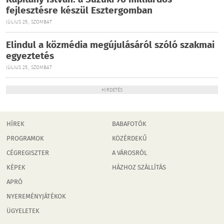
Kapitány István: a Suzuki 76 milliárdos
fejlesztésre készül Esztergomban
JÚLIUS 25., SZOMBAT
Elindul a közmédia megújulásáról szóló szakmai
egyeztetés
JÚLIUS 25., SZOMBAT
HIRDETÉS
HÍREK
BABAFOTÓK
PROGRAMOK
KÖZÉRDEKŰ
CÉGREGISZTER
A VÁROSRÓL
KÉPEK
HÁZHOZ SZÁLLÍTÁS
APRÓ
NYEREMÉNYJÁTÉKOK
ÜGYELETEK