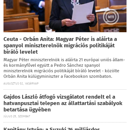
Ceuta - Orbán Anita: Magyar Péter is aláírta a
spanyol miniszterelnök migrációs politikáját
bíráló levelet
Magyar Péter miniszterelnök is aláírta 21 európai uniós állam-
és kormányfővel együtt a Pedro Sánchez spanyol
miniszterelnök migrációs politikáját bíráló levelet - közölte
Orbán Anita külügyminiszter a Facebookon szombaton.
AUGUSZTUS 02., VASÁRNAP
Gajdos László átfogó vizsgálatot rendelt el a
hatvanpusztai telepen az állattartási szabályok
betartása ügyében
JÚLIUS 25., SZOMBAT