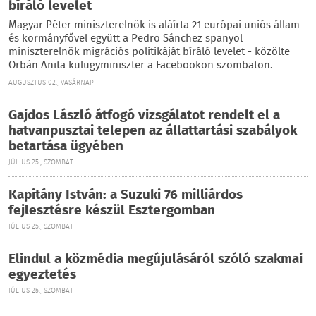
bíráló levelet
Magyar Péter miniszterelnök is aláírta 21 európai uniós állam-
és kormányfővel együtt a Pedro Sánchez spanyol
miniszterelnök migrációs politikáját bíráló levelet - közölte
Orbán Anita külügyminiszter a Facebookon szombaton.
AUGUSZTUS 02., VASÁRNAP
Gajdos László átfogó vizsgálatot rendelt el a
hatvanpusztai telepen az állattartási szabályok
betartása ügyében
JÚLIUS 25., SZOMBAT
Kapitány István: a Suzuki 76 milliárdos
fejlesztésre készül Esztergomban
JÚLIUS 25., SZOMBAT
Elindul a közmédia megújulásáról szóló szakmai
egyeztetés
JÚLIUS 25., SZOMBAT