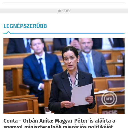
HIRDETÉS
LEGNÉPSZERŰBB
Ceuta - Orbán Anita: Magyar Péter is aláírta a
spanyol miniszterelnök migrációs politikáját