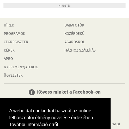
HIRDETÉS
HÍREK
BABAFOTÓK
PROGRAMOK
KÖZÉRDEKŰ
CÉGREGISZTER
A VÁROSRÓL
KÉPEK
HÁZHOZ SZÁLLÍTÁS
APRÓ
NYEREMÉNYJÁTÉKOK
ÜGYELETEK
Kövess minket a Facebook-on
A weboldal cookie-kat használ az online
felhasználói élmény növelése érdekében.
Tudj meg többet városodról! Hírek, programok, képek, napi
További információ erről