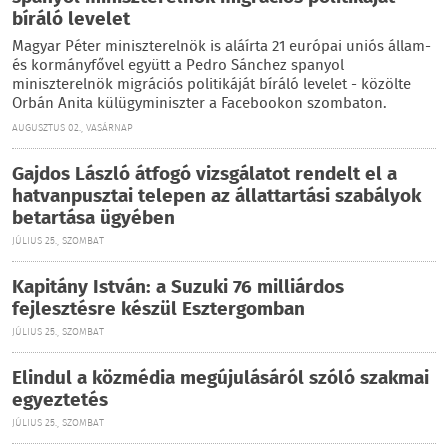
bíráló levelet
Magyar Péter miniszterelnök is aláírta 21 európai uniós állam-
és kormányfővel együtt a Pedro Sánchez spanyol
miniszterelnök migrációs politikáját bíráló levelet - közölte
Orbán Anita külügyminiszter a Facebookon szombaton.
AUGUSZTUS 02., VASÁRNAP
Gajdos László átfogó vizsgálatot rendelt el a
hatvanpusztai telepen az állattartási szabályok
betartása ügyében
JÚLIUS 25., SZOMBAT
Kapitány István: a Suzuki 76 milliárdos
fejlesztésre készül Esztergomban
JÚLIUS 25., SZOMBAT
Elindul a közmédia megújulásáról szóló szakmai
egyeztetés
JÚLIUS 25., SZOMBAT