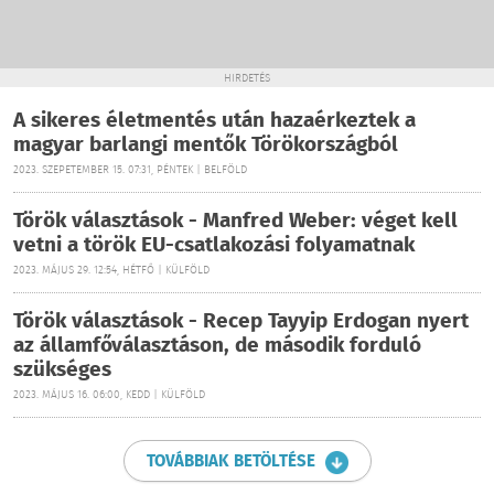
HIRDETÉS
A sikeres életmentés után hazaérkeztek a
magyar barlangi mentők Törökországból
2023. SZEPETEMBER 15. 07:31, PÉNTEK | BELFÖLD
Török választások - Manfred Weber: véget kell
vetni a török EU-csatlakozási folyamatnak
2023. MÁJUS 29. 12:54, HÉTFŐ | KÜLFÖLD
Török választások - Recep Tayyip Erdogan nyert
az államfőválasztáson, de második forduló
szükséges
2023. MÁJUS 16. 06:00, KEDD | KÜLFÖLD
TOVÁBBIAK BETÖLTÉSE