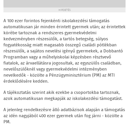
HIRDETÉS
A 100 ezer forintos fejenkénti iskolakezdési támogatás
automatikusan jár minden érintett gyermek után; az érintettek
körébe tartoznak a rendszeres gyermekvédelmi
kedvezményben részesülők, a tartós betegség, súlyos
fogyatékosság miatt magasabb összegű családi pótlékban
részesülők, a sajátos nevelési igényű gyermekek, a Dobbantó
Programban vagy a műhelyiskolai képzésben résztvevő
fiatalok, az árvaellátásra jogosultak, az egyszülős családban,
nevelőszülőknél vagy gyermekvédelmi intézményben
nevelkedők - közölte a Pénzügyminisztérium (PM) az MTI
érdeklődésére kedden.
A tájékoztatás szerint akik ezekbe a csoportokba tartoznak,
azok automatikusan megkapják az iskolakezdési támogatást.
A jelenleg rendelkezésre álló adatbázisok alapján a támogatás
az idén nagyjából 400 ezer gyermek után fog járni - közölte a
PM.