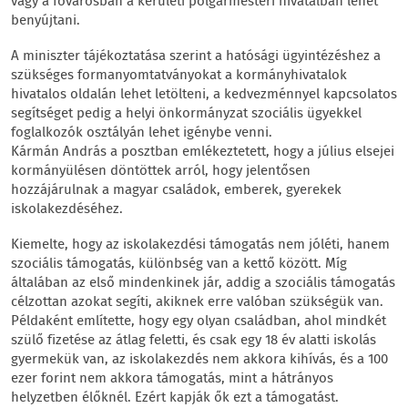
vagy a fővárosban a kerületi polgármesteri hivatalban lehet
benyújtani.
A miniszter tájékoztatása szerint a hatósági ügyintézéshez a
szükséges formanyomtatványokat a kormányhivatalok
hivatalos oldalán lehet letölteni, a kedvezménnyel kapcsolatos
segítséget pedig a helyi önkormányzat szociális ügyekkel
foglalkozók osztályán lehet igénybe venni.
Kármán András a posztban emlékeztetett, hogy a július elsejei
kormányülésen döntöttek arról, hogy jelentősen
hozzájárulnak a magyar családok, emberek, gyerekek
iskolakezdéséhez.
Kiemelte, hogy az iskolakezdési támogatás nem jóléti, hanem
szociális támogatás, különbség van a kettő között. Míg
általában az első mindenkinek jár, addig a szociális támogatás
célzottan azokat segíti, akiknek erre valóban szükségük van.
Példaként említette, hogy egy olyan családban, ahol mindkét
szülő fizetése az átlag feletti, és csak egy 18 év alatti iskolás
gyermekük van, az iskolakezdés nem akkora kihívás, és a 100
ezer forint nem akkora támogatás, mint a hátrányos
helyzetben élőknél. Ezért kapják ők ezt a támogatást.