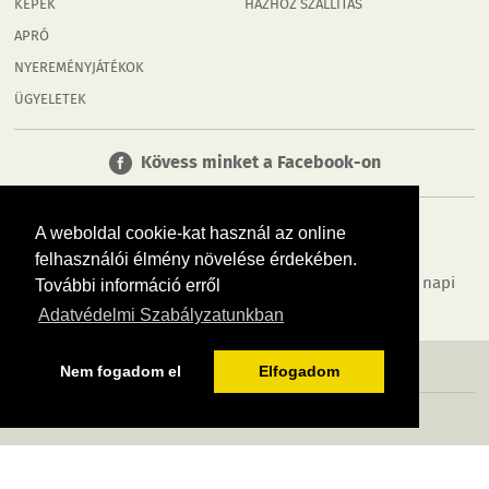
KÉPEK
HÁZHOZ SZÁLLÍTÁS
APRÓ
NYEREMÉNYJÁTÉKOK
ÜGYELETEK
Kövess minket a Facebook-on
A weboldal cookie-kat használ az online
felhasználói élmény növelése érdekében.
Tudj meg többet városodról! Hírek, programok, képek, napi
További információ erről
menü, cégek…. és minden, ami Tatabánya
Adatvédelmi Szabályzatunkban
MÉDIAAJÁNLÓ
ADATVÉDELEM
IMPRESSZUM
RÓLUNK
ÁSZF
Nem fogadom el
Elfogadom
Copyright InfoVárosok. Minden jog fenntartva. | Web design & arculat by
Voov