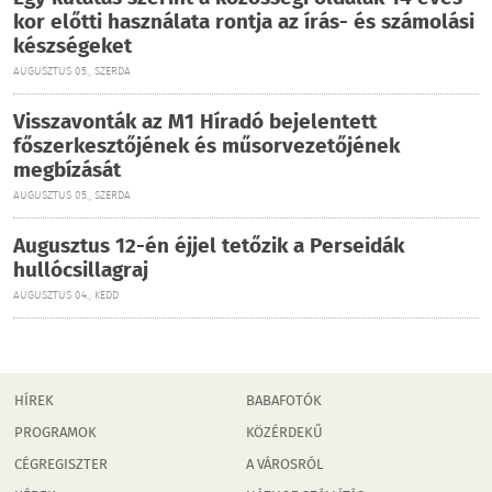
kor előtti használata rontja az írás- és számolási
készségeket
AUGUSZTUS 05., SZERDA
Visszavonták az M1 Híradó bejelentett
főszerkesztőjének és műsorvezetőjének
megbízását
AUGUSZTUS 05., SZERDA
Augusztus 12-én éjjel tetőzik a Perseidák
hullócsillagraj
AUGUSZTUS 04., KEDD
HÍREK
BABAFOTÓK
PROGRAMOK
KÖZÉRDEKŰ
CÉGREGISZTER
A VÁROSRÓL