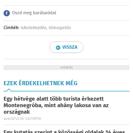
Oszd meg barátaiddal
Címkék:
iskolakezdés
,
támogatás
VISSZA
HIRDETÉS
EZEK ÉRDEKELHETNEK MÉG
Egy hétvége alatt több turista érkezett
Montenegróba, mint ahány lakosa van az
országnak
AUGUSZTUS 06., CSÜTÖRTÖK
Egy kutatás szerint a közösségi oldalak 14 éves