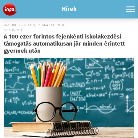
Hírek
2026. JÚLIUS 08. 13:00, SZERDA | ÉLETMÓD
FORRÁS: MTI
A 100 ezer forintos fejenkénti iskolakezdési
támogatás automatikusan jár minden érintett
gyermek után