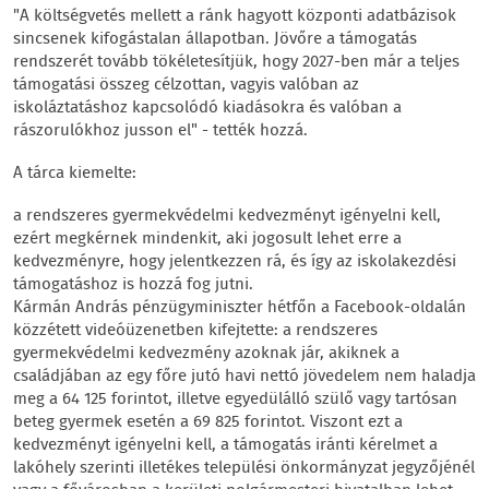
"A költségvetés mellett a ránk hagyott központi adatbázisok
sincsenek kifogástalan állapotban. Jövőre a támogatás
rendszerét tovább tökéletesítjük, hogy 2027-ben már a teljes
támogatási összeg célzottan, vagyis valóban az
iskoláztatáshoz kapcsolódó kiadásokra és valóban a
rászorulókhoz jusson el" - tették hozzá.
A tárca kiemelte:
a rendszeres gyermekvédelmi kedvezményt igényelni kell,
ezért megkérnek mindenkit, aki jogosult lehet erre a
kedvezményre, hogy jelentkezzen rá, és így az iskolakezdési
támogatáshoz is hozzá fog jutni.
Kármán András pénzügyminiszter hétfőn a Facebook-oldalán
közzétett videóüzenetben kifejtette: a rendszeres
gyermekvédelmi kedvezmény azoknak jár, akiknek a
családjában az egy főre jutó havi nettó jövedelem nem haladja
meg a 64 125 forintot, illetve egyedülálló szülő vagy tartósan
beteg gyermek esetén a 69 825 forintot. Viszont ezt a
kedvezményt igényelni kell, a támogatás iránti kérelmet a
lakóhely szerinti illetékes települési önkormányzat jegyzőjénél