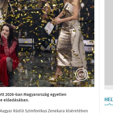
ett 2026-ban Magyarország egyetlen
HE
me előadásában.
 Magyar Rádió Szimfonikus Zenekara kíséretében