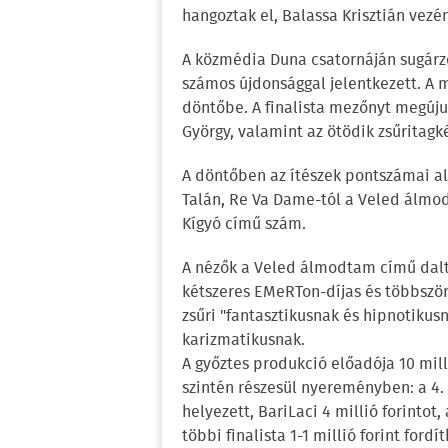
hangoztak el, Balassa Krisztián vezé
A közmédia Duna csatornáján sugárz
számos újdonsággal jelentkezett. A m
döntőbe. A finalista mezőnyt megújul
György, valamint az ötödik zsűritagk
A döntőben az ítészek pontszámai ala
Talán, Re Va Dame-tól a Veled álmod
Kígyó című szám.
A nézők a Veled álmodtam című dalt v
kétszeres EMeRTon-díjas és többszö
zsűri "fantasztikusnak és hipnotikusn
karizmatikusnak.
A győztes produkció előadója 10 mill
szintén részesül nyereményben: a 4. h
helyezett, BariLaci 4 millió forintot, 
többi finalista 1-1 millió forint fordí