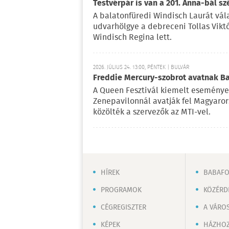
Testvérpár is van a 201. Anna-bál sz
A balatonfüredi Windisch Laurát vála
udvarhölgye a debreceni Tollas Viktó
Windisch Regina lett.
2026. JÚLIUS 24. 13:00, PÉNTEK | BULVÁR
Freddie Mercury-szobrot avatnak 
A Queen Fesztivál kiemelt esemény
Zenepavilonnál avatják fel Magyaror
közölték a szervezők az MTI-vel.
HÍREK
BABAF
PROGRAMOK
KÖZÉRD
CÉGREGISZTER
A VÁRO
KÉPEK
HÁZHOZ