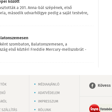
épei között
sztották a 201. Anna-bál szépének, első
ria, második udvarhölgye pedig a saját testvére,
Balatonszemesen
eként szombaton, Balatonszemesen, a
szág első köztéri Freddie Mercury-mellszobrát -
OTÓK
MÉDIAAJÁNLÓ
Kövess 
EKŰ
ADATVÉDELEM
SRÓL
IMPRESSZUM
 SZÁLLÍTÁS
RÓLUNK