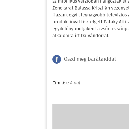
szimfonikus verzióban hangoztak el 
Zenekarát Balassa Krisztián vezényel
Hazánk egyik legnagyobb televíziós
produkcióval tisztelgett Pataky Attil
egyik fénypontjaként a zsűri is színp
alkalomra írt Dalvándorral.
Oszd meg barátaiddal
Címkék:
A dal