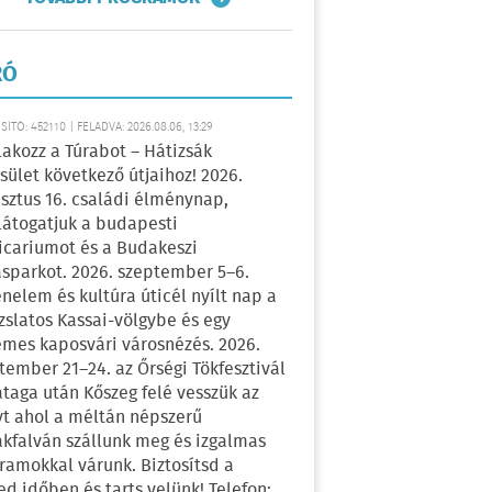
RÓ
ÍTÓ: 452110 | FELADVA: 2026.08.06, 13:29
lakozz a Túrabot – Hátizsák
sület következő útjaihoz! 2026.
sztus 16. családi élménynap,
átogatjuk a budapesti
icariumot és a Budakeszi
sparkot. 2026. szeptember 5–6.
énelem és kultúra úticél nyílt nap a
zslatos Kassai-völgybe és egy
emes kaposvári városnézés. 2026.
tember 21–24. az Őrségi Tökfesztivál
ataga után Kőszeg felé vesszük az
yt ahol a méltán népszerű
kfalván szállunk meg és izgalmas
ramokkal várunk. Biztosítsd a
ed időben és tarts velünk! Telefon: