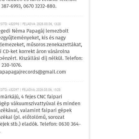
 387-6993, 0670 3232-880.
ÍTÓ: 452096 | FELADVA: 2026.08.06, 13:28
egedi Néma Papagáj lemezbolt
zgyűjteményeket, kis és nagy
lemezeket, műsoros zenekazettákat,
i CD-ket korrekt áron vásárolna
pénzért. Kiszállási díj nélkül. Telefon:
 230-1076.
apapagajrecords@gmail.com
ÍTÓ: 452097 | FELADVA: 2026.08.06, 13:28
márkájú, 4 fejes CNC faipari
gép vákuumszivattyúval és minden
ozékával, valamint faipari gépek
ozékai (pl. előtolómű, sorozat
fejek stb.) eladók. Telefon: 0630 364-
.