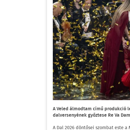
A Veled álmodtam című produkció l
dalversenyének győztese Re Va Da
A Dal 2026 döntősei szombat este a