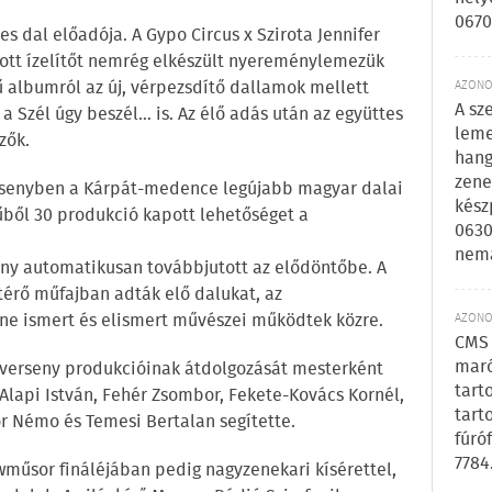
0670
tes dal előadója. A Gypo Circus x Szirota Jennifer
dott ízelítőt nemrég elkészült nyereménylemezük
ű albumról az új, vérpezsdítő dallamok mellett
AZONOS
A sz
 a Szél úgy beszél… is. Az élő adás után az együttes
leme
zők.
hang
zene
versenyben a Kárpát-medence legújabb magyar dalai
kész
ből 30 produkció kapott lehetőséget a
0630
nem
őny automatikusan továbbjutott az elődöntőbe. A
térő műfajban adták elő dalukat, az
ne ismert és elismert művészei működtek közre.
AZONOS
CMS 
maró
lverseny produkcióinak átdolgozását mesterként
tart
 Alapi István, Fehér Zsombor, Fekete-Kovács Kornél,
tart
 Némo és Temesi Bertalan segítette.
fúró
7784
wműsor fináléjában pedig nagyzenekari kísérettel,