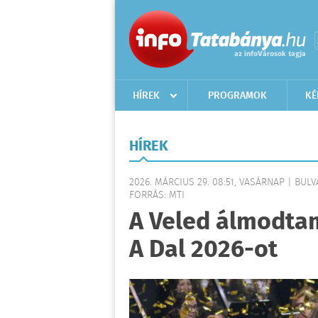
HÍREK
PROGRAMOK
KÉ
HÍREK
2026. MÁRCIUS 29. 08:51, VASÁRNAP | BULV
FORRÁS: MTI
A Veled álmodta
A Dal 2026-ot