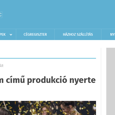
PEK
CÉGREGISZTER
HÁZHOZ SZÁLLÍTÁS
NY
ÁR
m című produkció nyerte