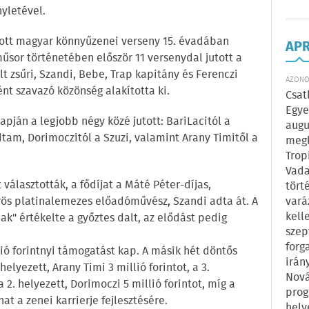
nyletével.
ott magyar könnyűzenei verseny 15. évadában
AP
űsor történetében először 11 versenydal jutott a
t zsűri, Szandi, Bebe, Trap kapitány és Ferenczi
AZONOS
ént szavazó közönség alakította ki.
Csat
Egye
pján a legjobb négy közé jutott: BariLacitól a
augu
tam, Dorimoczitól a Szuzi, valamint Arany Timitől a
megl
Trop
Vada
álasztották, a fődíjat a Máté Péter-díjas,
tört
vará
rös platinalemezes előadóművész, Szandi adta át. A
kell
ak" értékelte a győztes dalt, az elődást pedig
szep
forg
ió forintnyi támogatást kap. A másik hét döntős
irán
elyezett, Arany Timi 3 millió forintot, a 3.
Nová
a 2. helyezett, Dorimoczi 5 millió forintot, míg a
prog
that a zenei karrierje fejlesztésére.
hely