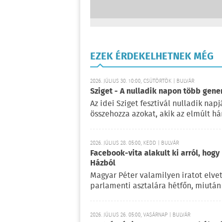
EZEK ÉRDEKELHETNEK MÉG
2026. JÚLIUS 30. 10:00, CSÜTÖRTÖK | BULVÁR
Sziget - A nulladik napon több gene
Az idei Sziget fesztivál nulladik na
összehozza azokat, akik az elmúlt há
2026. JÚLIUS 28. 05:00, KEDD | BULVÁR
Facebook-vita alakult ki arról, hogy
Házból
Magyar Péter valamilyen iratot elvet
parlamenti asztalára hétfőn, miután 
2026. JÚLIUS 26. 05:00, VASÁRNAP | BULVÁR