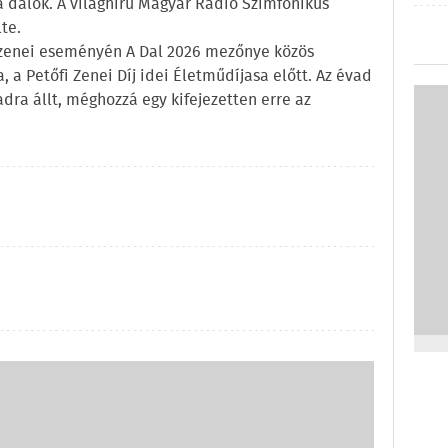
a dalok. A világhírű Magyar Rádió Szimfonikus
te.
 zenei eseményén A Dal 2026 mezőnye közös
a, a Petőfi Zenei Díj idei Életműdíjasa előtt. Az évad
adra állt, méghozzá egy kifejezetten erre az