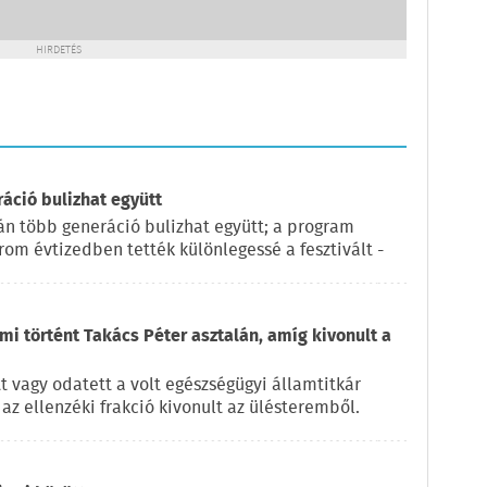
HIRDETÉS
ráció bulizhat együtt
pján több generáció bulizhat együtt; a program
rom évtizedben tették különlegessé a fesztivált -
 mi történt Takács Péter asztalán, amíg kivonult a
t vagy odatett a volt egészségügyi államtitkár
az ellenzéki frakció kivonult az ülésteremből.