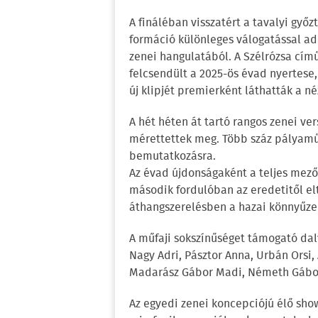
A fináléban visszatért a tavalyi győz
formáció különleges válogatással a
zenei hangulatából. A Szélrózsa cím
felcsendült a 2025-ös évad nyertese,
új klipjét premierként láthatták a né
A hét héten át tartó rangos zenei 
mérettettek meg. Több száz pályamű
bemutatkozásra.
Az évad újdonságaként a teljes mez
második fordulóban az eredetitől el
áthangszerelésben a hazai könnyűze
A műfaji sokszínűséget támogató da
Nagy Adri, Pásztor Anna, Urbán Orsi,
Madarász Gábor Madi, Németh Gábor
Az egyedi zenei koncepciójú élő sho