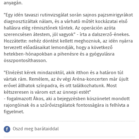
anyagán.
"Egy idén tavaszi rutinvizsgálat során sajnos pajzsmirigyrákot
diagnosztizáltak nálam, és a várható műtét kockázatai első
hallásra elég rémisztőnek tűntek. Az operáción azóta
szerencsésen átestem, jól vagyok" - írta a dalszerző-énekes.
Hozzátette: nehéz döntést kellett meghozniuk, az idén nyárra
tervezett előadásaikat lemondják, hogy a következő
hetekben-hónapokban a pihenésre és a gyógyulásra
összpontosíthasson.
"Elnézést kérek mindazoktól, akik itthon és a határon túl
vártak rám. Remélem, az év végi Aréna-koncerten már újult
erővel állhatok színpadra, és ott találkozhatunk. Most
kétszeresen is várom ezt az ünnepi estét"
- fogalmazott Ákos, aki a bejegyzésben köszönetet mondott
rajongóinak és a szűrővizsgálatok fontosságára is felhívta a
figyelmet.
Oszd meg barátaiddal