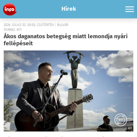
Hírek
2026. JÚLIUS 02. 08:00, CSÜTÖRTÖK | BULVÁR
FORRÁS: MTI
Ákos daganatos betegség miatt lemondja nyári
fellépéseit