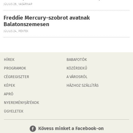
JÚLIUS 26., VASÁRNAP
Freddie Mercury-szobrot avatnak
Balatonszemesen
JÚLIUS 24., PÉNTEK
HÍREK
BABAFOTÓK
PROGRAMOK
KÖZÉRDEKŰ
CÉGREGISZTER
A VÁROSRÓL
KÉPEK
HÁZHOZ SZÁLLÍTÁS
APRÓ
NYEREMÉNYJÁTÉKOK
ÜGYELETEK
Kövess minket a Facebook-on