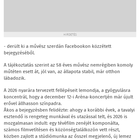
HIRDETÉS
- derült ki a művész szerdán Facebookon közzétett
bejegyzéséből.
A tájékoztatás szerint az 58 éves művész nemrégiben komoly
műtéten esett át, jól van, az állapota stabil, már otthon
lábadozik.
A 2026 nyarára tervezett fellépéseit lemondja, a gyógyulásra
koncentrál, hogy a december 12-i Aréna-koncertjén már újult
erővel állhasson színpadra.
Ákos a bejegyzésben felidézte: ahogy a korábbi évek, a tavalyi
esztendő is rengeteg munkával és utazással telt, és 2026 is
mozgalmasan indult: egy tévéfilm zenéjét komponálta,
számos filmvetítésen és közönségtalálkozón vett részt,
közben zajlott a stúdiómunka az ősszel megjelenő, új lemez