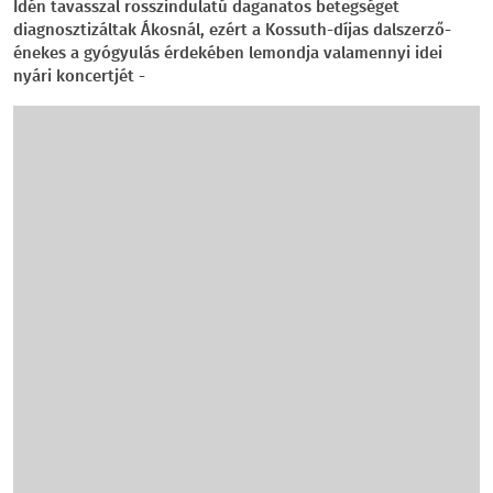
Idén tavasszal rosszindulatú daganatos betegséget
diagnosztizáltak Ákosnál, ezért a Kossuth-díjas dalszerző-
énekes a gyógyulás érdekében lemondja valamennyi idei
nyári koncertjét -