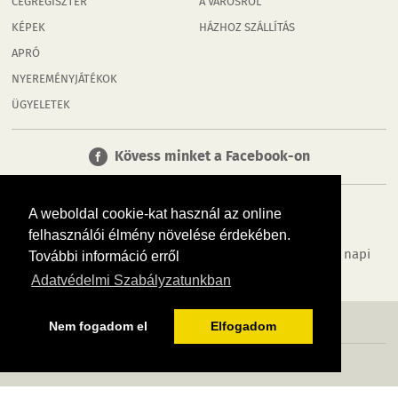
CÉGREGISZTER
A VÁROSRÓL
KÉPEK
HÁZHOZ SZÁLLÍTÁS
APRÓ
NYEREMÉNYJÁTÉKOK
ÜGYELETEK
Kövess minket a Facebook-on
A weboldal cookie-kat használ az online
felhasználói élmény növelése érdekében.
Tudj meg többet városodról! Hírek, programok, képek, napi
További információ erről
menü, cégek…. és minden, ami Tatabánya
Adatvédelmi Szabályzatunkban
MÉDIAAJÁNLÓ
ADATVÉDELEM
IMPRESSZUM
RÓLUNK
ÁSZF
Nem fogadom el
Elfogadom
Copyright InfoVárosok. Minden jog fenntartva. | Web design & arculat by
Voov