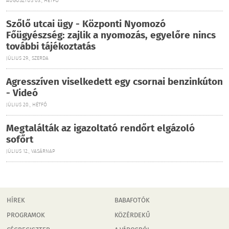
AUGUSZTUS 03., HÉTFŐ
Szőlő utcai ügy - Központi Nyomozó
Főügyészség: zajlik a nyomozás, egyelőre nincs
további tájékoztatás
JÚLIUS 29., SZERDA
Agresszíven viselkedett egy csornai benzinkúton
- Videó
JÚLIUS 20., HÉTFŐ
Megtalálták az igazoltató rendőrt elgázoló
sofőrt
JÚLIUS 12., VASÁRNAP
HÍREK
BABAFOTÓK
PROGRAMOK
KÖZÉRDEKŰ