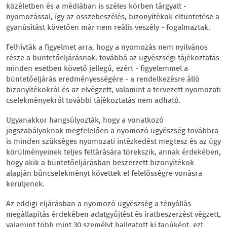
közéletben és a médiában is széles körben tárgyalt -
nyomozással, így az összebeszélés, bizonyítékok eltüntetése a
gyanúsítást követően már nem reális veszély - fogalmaztak.
Felhívták a figyelmet arra, hogy a nyomozás nem nyilvános
része a büntetőeljárásnak, továbbá az ügyészségi tájékoztatás
minden esetben követő jellegű, ezért - figyelemmel a
büntetőeljárás eredményességére - a rendelkezésre álló
bizonyítékokról és az elvégzett, valamint a tervezett nyomozati
cselekményekről további tájékoztatás nem adható.
Ugyanakkor hangsúlyozták, hogy a vonatkozó
jogszabályoknak megfelelően a nyomozó ügyészség továbbra
is minden szükséges nyomozati intézkedést megtesz és az ügy
körülményeinek teljes feltárására törekszik, annak érdekében,
hogy akik a büntetőeljárásban beszerzett bizonyítékok
alapján bűncselekményt követtek el felelősségre vonásra
kerüljenek.
Az eddigi eljárásban a nyomozó ügyészség a tényállás
megállapítás érdekében adatgyűjtést és iratbeszerzést végzett,
valamint több mint 30 személyt hallgatott ki tanúként, ezt