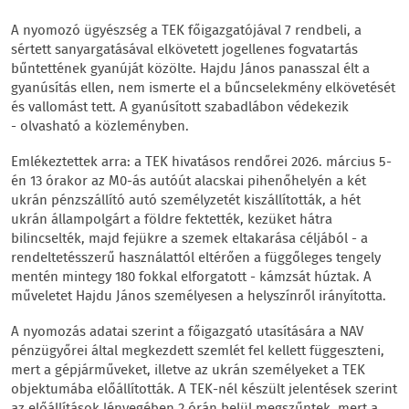
A nyomozó ügyészség a TEK főigazgatójával 7 rendbeli, a
sértett sanyargatásával elkövetett jogellenes fogvatartás
bűntettének gyanúját közölte. Hajdu János panasszal élt a
gyanúsítás ellen, nem ismerte el a bűncselekmény elkövetését
és vallomást tett. A gyanúsított szabadlábon védekezik
- olvasható a közleményben.
Emlékeztettek arra: a TEK hivatásos rendőrei 2026. március 5-
én 13 órakor az M0-ás autóút alacskai pihenőhelyén a két
ukrán pénzszállító autó személyzetét kiszállították, a hét
ukrán állampolgárt a földre fektették, kezüket hátra
bilincselték, majd fejükre a szemek eltakarása céljából - a
rendeltetésszerű használattól eltérően a függőleges tengely
mentén mintegy 180 fokkal elforgatott - kámzsát húztak. A
műveletet Hajdu János személyesen a helyszínről irányította.
A nyomozás adatai szerint a főigazgató utasítására a NAV
pénzügyőrei által megkezdett szemlét fel kellett függeszteni,
mert a gépjárműveket, illetve az ukrán személyeket a TEK
objektumába előállították. A TEK-nél készült jelentések szerint