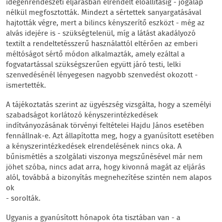
idegenrendészeti eljárásban elrendelt előállításig - jogalap
nélkül megfosztották. Mindezt a sértettek sanyargatásával
hajtották végre, mert a bilincs kényszerítő eszközt - még az
alvás idejére is - szükségtelenül, míg a látást akadályozó
textilt a rendeltetésszerű használattól eltérően az emberi
méltóságot sértő módon alkalmazták, amely ezáltal a
fogvatartással szükségszerűen együtt járó testi, lelki
szenvedésénél lényegesen nagyobb szenvedést okozott -
ismertették.
A tájékoztatás szerint az ügyészség vizsgálta, hogy a személyi
szabadságot korlátozó kényszerintézkedések
indítványozásának törvényi feltételei Hajdu János esetében
fennállnak-e. Azt állapította meg, hogy a gyanúsított esetében
a kényszerintézkedések elrendelésének nincs oka. A
bűnismétlés a szolgálati viszonya megszűnésével már nem
jöhet szóba, nincs adat arra, hogy kivonná magát az eljárás
alól, továbbá a bizonyítás megnehezítése szintén nem alapos
ok
- sorolták.
Ugyanis a gyanúsított hónapok óta tisztában van - a