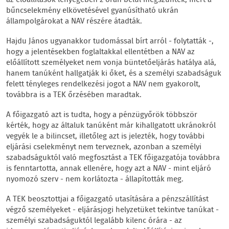
az előállítások lényegében 2 órán belül megszűntek, mert a
bűncselekmény elkövetésével gyanúsítható ukrán
állampolgárokat a NAV részére átadták.
Hajdu János ugyanakkor tudomással bírt arról - folytatták -,
hogy a jelentésekben foglaltakkal ellentétben a NAV az
előállított személyeket nem vonja büntetőeljárás hatálya alá,
hanem tanúként hallgatják ki őket, és a személyi szabadságuk
felett tényleges rendelkezési jogot a NAV nem gyakorolt,
továbbra is a TEK őrzésében maradtak.
A főigazgató azt is tudta, hogy a pénzügyőrök többször
kérték, hogy az általuk tanúként már kihallgatott ukránokról
vegyék le a bilincset, illetőleg azt is jelezték, hogy további
eljárási cselekményt nem terveznek, azonban a személyi
szabadságuktól való megfosztást a TEK főigazgatója továbbra
is fenntartotta, annak ellenére, hogy azt a NAV - mint eljáró
nyomozó szerv - nem korlátozta - állapították meg.
A TEK beosztottjai a főigazgató utasítására a pénzszállítást
végző személyeket - eljárásjogi helyzetüket tekintve tanúkat -
személyi szabadságuktól legalább kilenc órára - az