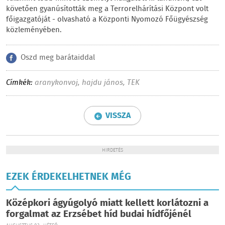
követően gyanúsították meg a Terrorelhárítási Központ volt
főigazgatóját - olvasható a Központi Nyomozó Főügyészség
közleményében.
Oszd meg barátaiddal
Címkék:
aranykonvoj
,
hajdu jános
,
TEK
VISSZA
HIRDETÉS
EZEK ÉRDEKELHETNEK MÉG
Középkori ágyúgolyó miatt kellett korlátozni a
forgalmat az Erzsébet híd budai hídfőjénél