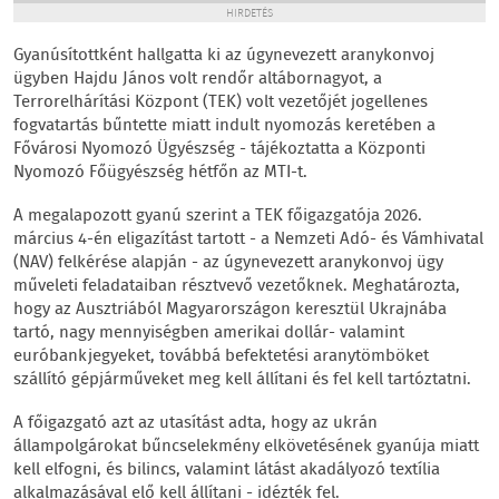
HIRDETÉS
Gyanúsítottként hallgatta ki az úgynevezett aranykonvoj
ügyben Hajdu János volt rendőr altábornagyot, a
Terrorelhárítási Központ (TEK) volt vezetőjét jogellenes
fogvatartás bűntette miatt indult nyomozás keretében a
Fővárosi Nyomozó Ügyészség - tájékoztatta a Központi
Nyomozó Főügyészség hétfőn az MTI-t.
A megalapozott gyanú szerint a TEK főigazgatója 2026.
március 4-én eligazítást tartott - a Nemzeti Adó- és Vámhivatal
(NAV) felkérése alapján - az úgynevezett aranykonvoj ügy
műveleti feladataiban résztvevő vezetőknek. Meghatározta,
hogy az Ausztriából Magyarországon keresztül Ukrajnába
tartó, nagy mennyiségben amerikai dollár- valamint
euróbankjegyeket, továbbá befektetési aranytömböket
szállító gépjárműveket meg kell állítani és fel kell tartóztatni.
A főigazgató azt az utasítást adta, hogy az ukrán
állampolgárokat bűncselekmény elkövetésének gyanúja miatt
kell elfogni, és bilincs, valamint látást akadályozó textília
alkalmazásával elő kell állítani - idézték fel.