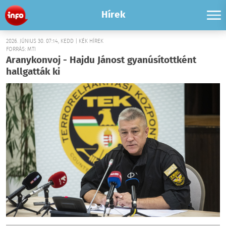
Hírek
2026. JÚNIUS 30. 07:14, KEDD | KÉK HÍREK
FORRÁS: MTI
Aranykonvoj - Hajdu Jánost gyanúsítottként
hallgatták ki