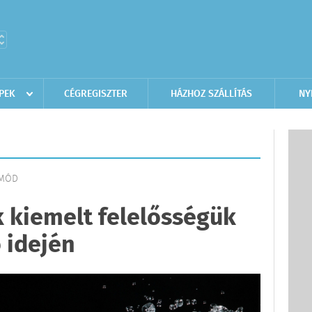
PEK
CÉGREGISZTER
HÁZHOZ SZÁLLÍTÁS
NY
TMÓD
k kiemelt felelősségük
 idején