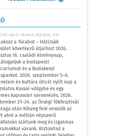
RÓ
ÍTÓ: 452110 | FELADVA: 2026.08.06, 13:29
lakozz a Túrabot – Hátizsák
sület következő útjaihoz! 2026.
sztus 16. családi élménynap,
átogatjuk a budapesti
icariumot és a Budakeszi
sparkot. 2026. szeptember 5–6.
énelem és kultúra úticél nyílt nap a
zslatos Kassai-völgybe és egy
emes kaposvári városnézés. 2026.
tember 21–24. az Őrségi Tökfesztivál
ataga után Kőszeg felé vesszük az
yt ahol a méltán népszerű
kfalván szállunk meg és izgalmas
ramokkal várunk. Biztosítsd a
ed időben és tarts velünk! Telefon: