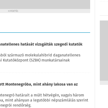
HIRDETÉS
natellenes hatását vizsgálták szegedi kutatók
kából származó molekulahibrid daganatellenes
iai Kutatóközpont (SZBK) munkatársainak
zett Montenegróba, mint ahány lakosa van az
ntenegró határait a múlt hétvégén, vagyis három
ba, mint ahányan a legutóbbi népszámlálás szerint
enegrói rendőrség.