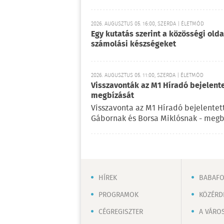
2026. AUGUSZTUS 05. 16:00, SZERDA | ÉLETMÓD
Egy kutatás szerint a közösségi oldal
számolási készségeket
2026. AUGUSZTUS 05. 11:00, SZERDA | ÉLETMÓD
Visszavonták az M1 Híradó bejelent
megbízását
Visszavonta az M1 Híradó bejelentet
Gábornak és Borsa Miklósnak - megb
HÍREK
BABAF
PROGRAMOK
KÖZÉRD
CÉGREGISZTER
A VÁRO