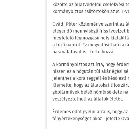
közölte az állatvédelmi cselekvési t
kormánybiztos csütörtökön az MTI-ve
Ovádi Péter közleménye szerint az ál
elegendő mennyiségű friss ivóvizet b
megfelelő légmozgású hely kialakít
a tűző naptól. Ez megvalósítható ak
használatával is - tette hozzá.
A kormánybiztos azt írta, hogy érde
hiszen ez a hőgután túl akár égési s
jelenthet a kora reggeli és késő esti
Kiemelte, hogy az állatokat tilos zá
gépjárművek belső hőmérséklete na
veszélyeztetheti az állatok életét.
Érdemes odafigyelni arra is, hogy az
fényérzékenységet okoz - jelezte Ová