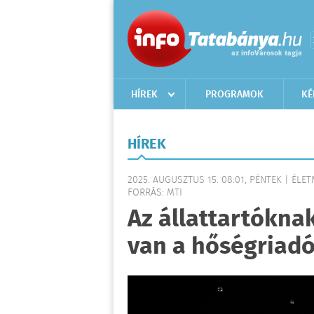
HÍREK
PROGRAMOK
KÉ
HÍREK
2025. AUGUSZTUS 15. 08:01, PÉNTEK | ÉLE
FORRÁS: MTI
Az állattartókna
van a hőségriadó