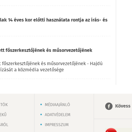
ak 14 éves kor előtti használata rontja az írás- és
ett főszerkesztőjének és műsorvezetőjének
t főszerkesztőjének és műsorvezetőjének - Hajdú
ízását a közmédia vezetősége
OTÓK
MÉDIAAJÁNLÓ
Kövess 
EKŰ
ADATVÉDELEM
SRÓL
IMPRESSZUM