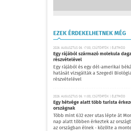
EZEK ÉRDEKELHETNEK MÉG
2026. AUGUSZTUS 06. 17:00, CSÜTÖRTÖK | ÉLETMÓD
Egy rájából származó molekula daga
részvételével
Egy rájából és egy dél-amerikai bé
hatását vizsgálták a Szegedi Biológ
részvételével
2026. AUGUSZTUS 06. 11:00, CSÜTÖRTÖK | ÉLETMÓD
Egy hétvége alatt több turista érke
országnak
Több mint 632 ezer utas lépte át Mo
nap alatt többen érkeztek az ország
az országban élnek - közölte a mont