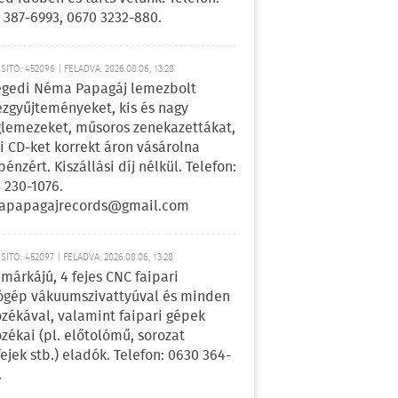
 387-6993, 0670 3232-880.
ÍTÓ: 452096 | FELADVA: 2026.08.06, 13:28
egedi Néma Papagáj lemezbolt
zgyűjteményeket, kis és nagy
lemezeket, műsoros zenekazettákat,
i CD-ket korrekt áron vásárolna
pénzért. Kiszállási díj nélkül. Telefon:
 230-1076.
apapagajrecords@gmail.com
ÍTÓ: 452097 | FELADVA: 2026.08.06, 13:28
márkájú, 4 fejes CNC faipari
gép vákuumszivattyúval és minden
ozékával, valamint faipari gépek
ozékai (pl. előtolómű, sorozat
fejek stb.) eladók. Telefon: 0630 364-
.