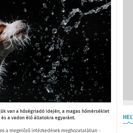
égük van a hőségriadó idején, a magas hőmérséklet
HE
 és a vadon élő állatokra egyaránt.
ntos a megelőző intézkedések meghozatalában -