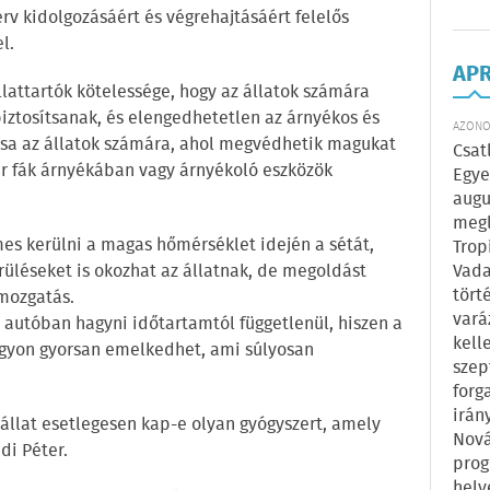
erv kidolgozásáért és végrehajtásáért felelős
l.
AP
lattartók kötelessége, hogy az állatok számára
iztosítsanak, és elengedhetetlen az árnyékos és
AZONOS
ása az állatok számára, ahol megvédhetik magukat
Csat
ár fák árnyékában vagy árnyékoló eszközök
Egye
augu
megl
mes kerülni a magas hőmérséklet idején a sétát,
Trop
Vada
érüléseket is okozhat az állatnak, de megoldást
tört
 mozgatás.
vará
rt autóban hagyni időtartamtól függetlenül, hiszen a
kell
gyon gyorsan emelkedhet, ami súlyosan
szep
forg
irán
 állat esetlegesen kap-e olyan gyógyszert, amely
Nová
di Péter.
prog
hely