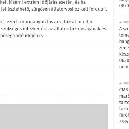
kell kísérni extrém időjárás esetén, és ha
0670
el észlelhető, sürgősen állatorvoshoz kell fordulni.
ünk", ezért a kormánybiztos arra biztat minden
AZONOS
A sz
 szükséges intézkedést az állatok biztonságának és
leme
őségriadó idején is.
hang
zene
kész
0630
nem
AZONOS
CMS 
maró
tart
tart
fúró
7784