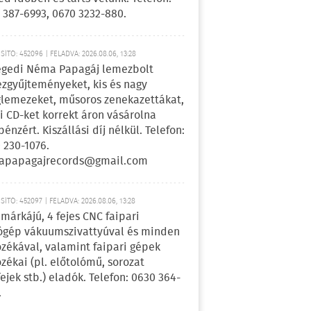
 387-6993, 0670 3232-880.
ÍTÓ: 452096 | FELADVA: 2026.08.06, 13:28
egedi Néma Papagáj lemezbolt
zgyűjteményeket, kis és nagy
lemezeket, műsoros zenekazettákat,
i CD-ket korrekt áron vásárolna
pénzért. Kiszállási díj nélkül. Telefon:
 230-1076.
apapagajrecords@gmail.com
ÍTÓ: 452097 | FELADVA: 2026.08.06, 13:28
márkájú, 4 fejes CNC faipari
gép vákuumszivattyúval és minden
ozékával, valamint faipari gépek
ozékai (pl. előtolómű, sorozat
fejek stb.) eladók. Telefon: 0630 364-
.