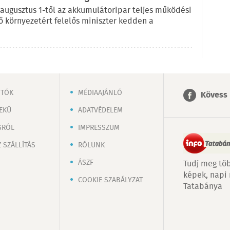
 augusztus 1-től az akkumulátoripar teljes működési
lő környezetért felelős miniszter kedden a
OTÓK
MÉDIAAJÁNLÓ
Kövess 
EKŰ
ADATVÉDELEM
SRÓL
IMPRESSZUM
 SZÁLLÍTÁS
RÓLUNK
ÁSZF
Tudj meg töb
képek, napi
COOKIE SZABÁLYZAT
Tatabánya