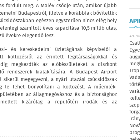
tas fordult meg. A Malév csődje után, amikor újabb
zemelni Budapestről, illetve a korábbiak bővítették
AP
 csúcsidőszakban egészen egyszerűen nincs elég hely
jelenlegi számított éves kapacitása 10,5 millió utas,
zú évekre elegendő lesz.
AZONOS
Csat
ési- és kereskedelmi üzletágának képviselői a
Egye
 költözésről az érintett légitársaságokkal és
augu
megl
edig megkezdték az előkészületeket a diszkont
Trop
lő rendszerek kialakítására. A Budapest Airport
Vada
l sikerül megegyezni, a nyári utazási csúcsidőszak
tört
ig le lehet bonyolítani a költözést. A műemléki
vará
épületében az állagmegóváshoz és a biztonsághoz
kell
a mellett kizárólag a repülőtéri irodák és az
szep
forg
irán
Nová
prog
hely