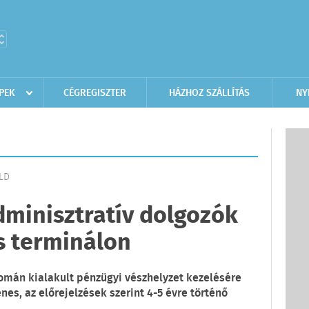
PEK
CÉGREGISZTER
HÁZHOZ SZÁLLÍTÁS
NY
ÖLD
dminisztratív dolgozók
s terminálon
omán kialakult pénzügyi vészhelyzet kezelésére
nes, az előrejelzések szerint 4-5 évre történő