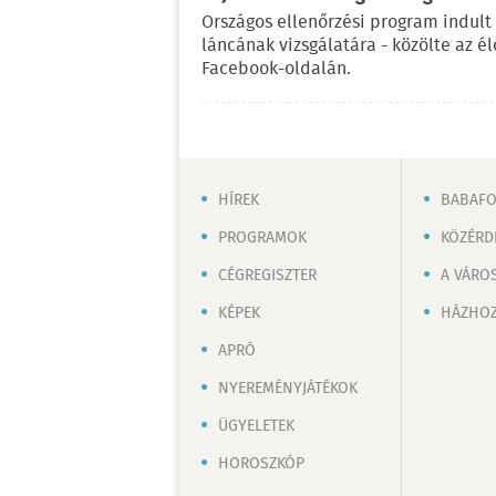
Országos ellenőrzési program indult
láncának vizsgálatára - közölte az é
Facebook-oldalán.
HÍREK
BABAF
PROGRAMOK
KÖZÉRD
CÉGREGISZTER
A VÁRO
KÉPEK
HÁZHOZ
APRÓ
NYEREMÉNYJÁTÉKOK
ÜGYELETEK
HOROSZKÓP