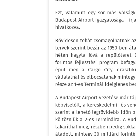
Ezt, valamint egy sor más válságk
Budapest Airport igazgatósága - ír
hivatkozva.
Rövidesen tehát csomagolhatnak az 
tervek szerint bezár az 1950-ben áta
héten hagyta jóvá a repülőteret ü
forintos fejlesztési program bef
épül meg a Cargo City, drasztik
vállalatnál és elbocsátanak mintegy
része az 1-es Terminál ideiglenes bez
A Budapest Airport vezetése már táj
képviselőit, a kereskedelmi- és ven
szerint a lehető legrövidebb időn be
költözniük a 2-es Terminálra. A Bu
takaríthat meg, részben pedig sokkal
átadott, mintegy 30 milliárd forinté