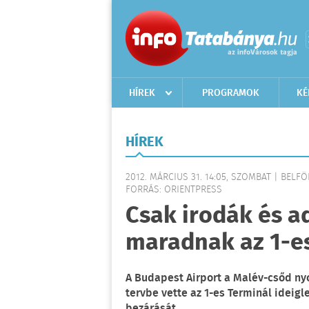
HÍREK
PROGRAMOK
KÉ
HÍREK
2012. MÁRCIUS 31. 14:05, SZOMBAT | BELF
FORRÁS: ORIENTPRESS
Csak irodák és a
maradnak az 1-e
A Budapest Airport a Malév-csőd ny
tervbe vette az 1-es Terminál ideigle
bezárását.