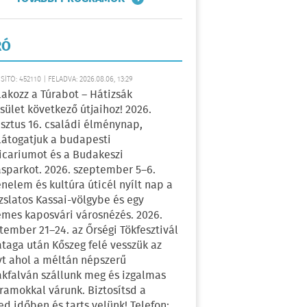
RÓ
ÍTÓ: 452110 | FELADVA: 2026.08.06, 13:29
lakozz a Túrabot – Hátizsák
sület következő útjaihoz! 2026.
sztus 16. családi élménynap,
átogatjuk a budapesti
icariumot és a Budakeszi
sparkot. 2026. szeptember 5–6.
énelem és kultúra úticél nyílt nap a
zslatos Kassai-völgybe és egy
emes kaposvári városnézés. 2026.
tember 21–24. az Őrségi Tökfesztivál
ataga után Kőszeg felé vesszük az
yt ahol a méltán népszerű
kfalván szállunk meg és izgalmas
ramokkal várunk. Biztosítsd a
ed időben és tarts velünk! Telefon: