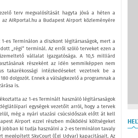
ezelő terv megvalósítását hagyta jóvá a héten a
ja az AIRportal.hu a Budapest Airport közleményére
1-es Terminálon a diszkont légitársaságok, mert a
dott „régi” terminál. Az erről szóló terveket ezen a
zemeltető vállalat igazgatósága. A 10,5 milliárd
agyasztásának részeként az idén semmiképpen nem
us takarékossági intézkedéseket vezetnek be a
 180 dolgozót. Ennek a válságkezelő a programnak a
árása is.
ékoztatta az 1-es Terminált használó légitársaságok
déglátóipari egységek vezetőit arról, hogy a tervek
lül, még a nyári utazási csúcsidőszak előtt át kell
HE
dapest Airport ezzel részben működési költségeket
 jobban ki tudja használni a 2-es terminálon tavaly
rt megépített SkyCourt (Égi Udvar) kapacitásait. Az