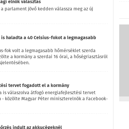
ági elnök választás
 a parlament jövő kedden válassza meg az új
is haladta a 40 Celsius-fokot a legmagasabb
us-fok volt a legmagasabb hőmérséklet szerda
zölte a kormány a szerdai 16 órai, a hőségriasztásról
sjelentésében.
tési tervet fogadott el a kormány
 is válaszolva átfogó energiafejlesztési tervet
n - közölte Magyar Péter miniszterelnök a Facebook-
nőrzés indult az akkucégeknél