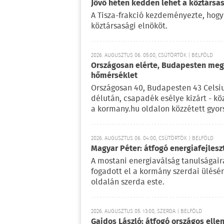
Jövő héten kedden lehet a köztársas
A Tisza-frakció kezdeményezte, hogy
köztársasági elnököt.
2026. AUGUSZTUS 06. 05:00, CSÜTÖRTÖK | BELFÖLD
Országosan elérte, Budapesten meg 
hőmérséklet
Országosan 40, Budapesten 43 Celsi
délután, csapadék esélye kizárt - kö
a kormany.hu oldalon közzétett gyor
2026. AUGUSZTUS 06. 04:00, CSÜTÖRTÖK | BELFÖLD
Magyar Péter: átfogó energiafejlesz
A mostani energiaválság tanulságaira
fogadott el a kormány szerdai ülésé
oldalán szerda este.
2026. AUGUSZTUS 05. 13:00, SZERDA | BELFÖLD
Gajdos László: átfogó országos elle