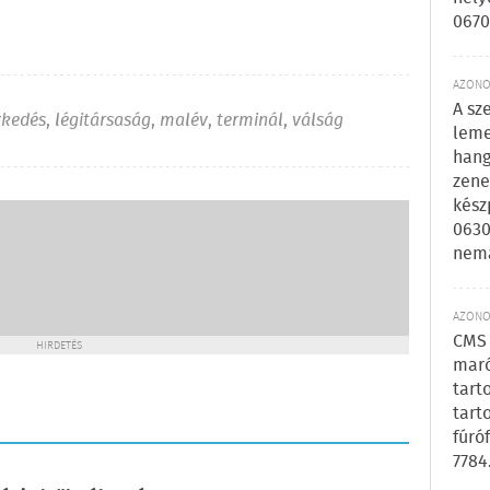
0670
AZONOS
A sz
zkedés
,
légitársaság
,
malév
,
terminál
,
válság
leme
hang
zene
kész
0630
nem
AZONOS
CMS 
HIRDETÉS
maró
tart
tart
fúró
7784