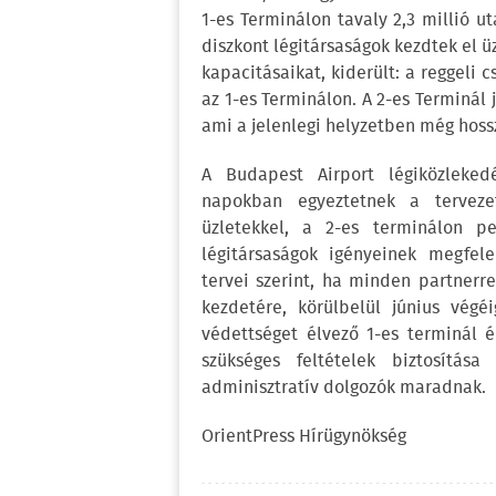
1-es Terminálon tavaly 2,3 millió u
diszkont légitársaságok kezdtek el ü
kapacitásaikat, kiderült: a reggeli
az 1-es Terminálon. A 2-es Terminál 
ami a jelenlegi helyzetben még hoss
A Budapest Airport légiközleked
napokban egyeztetnek a tervezett
üzletekkel, a 2-es terminálon p
légitársaságok igényeinek megfele
tervei szerint, ha minden partnerre
kezdetére, körülbelül június végé
védettséget élvező 1-es terminál 
szükséges feltételek biztosítás
adminisztratív dolgozók maradnak.
OrientPress Hírügynökség