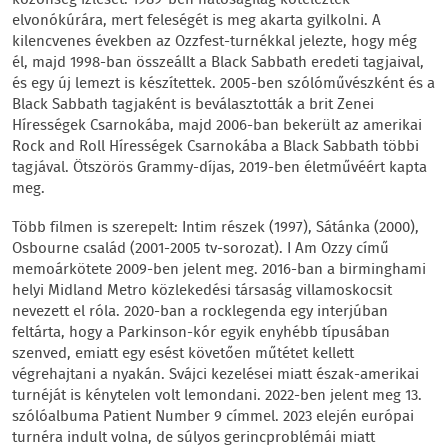
közönség ízlését. 1989-ben hatóságilag kötelezték
elvonókúrára, mert feleségét is meg akarta gyilkolni. A
kilencvenes években az Ozzfest-turnékkal jelezte, hogy még
él, majd 1998-ban összeállt a Black Sabbath eredeti tagjaival,
és egy új lemezt is készítettek. 2005-ben szólóművészként és a
Black Sabbath tagjaként is beválasztották a brit Zenei
Hírességek Csarnokába, majd 2006-ban bekerült az amerikai
Rock and Roll Hírességek Csarnokába a Black Sabbath többi
tagjával. Ötszörös Grammy-díjas, 2019-ben életművéért kapta
meg.
Több filmen is szerepelt: Intim részek (1997), Sátánka (2000),
Osbourne család (2001-2005 tv-sorozat). I Am Ozzy című
memoárkötete 2009-ben jelent meg. 2016-ban a birminghami
helyi Midland Metro közlekedési társaság villamoskocsit
nevezett el róla. 2020-ban a rocklegenda egy interjúban
feltárta, hogy a Parkinson-kór egyik enyhébb típusában
szenved, emiatt egy esést követően műtétet kellett
végrehajtani a nyakán. Svájci kezelései miatt észak-amerikai
turnéját is kénytelen volt lemondani. 2022-ben jelent meg 13.
szólóalbuma Patient Number 9 címmel. 2023 elején európai
turnéra indult volna, de súlyos gerincproblémái miatt