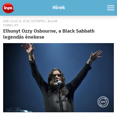
Hírek
2025. JÚLIUS 24. 07:33, CSÜTÖRTÖK | BULVÁR
FORRÁS: MTI
Elhunyt Ozzy Osbourne, a Black Sabbath
legendás énekese