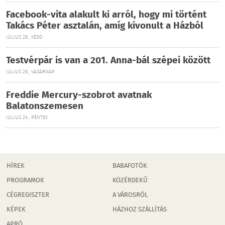
Facebook-vita alakult ki arról, hogy mi történt
Takács Péter asztalán, amíg kivonult a Házból
JÚLIUS 28., KEDD
Testvérpár is van a 201. Anna-bál szépei között
JÚLIUS 26., VASÁRNAP
Freddie Mercury-szobrot avatnak
Balatonszemesen
JÚLIUS 24., PÉNTEK
HÍREK
BABAFOTÓK
PROGRAMOK
KÖZÉRDEKŰ
CÉGREGISZTER
A VÁROSRÓL
KÉPEK
HÁZHOZ SZÁLLÍTÁS
APRÓ