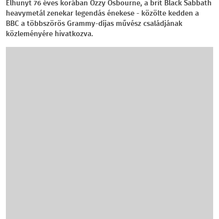
Elhunyt 76 éves korában Ozzy Osbourne, a brit Black Sabbath
heavymetál zenekar legendás énekese - közölte kedden a
BBC a többszörös Grammy-díjas művész családjának
közleményére hivatkozva.