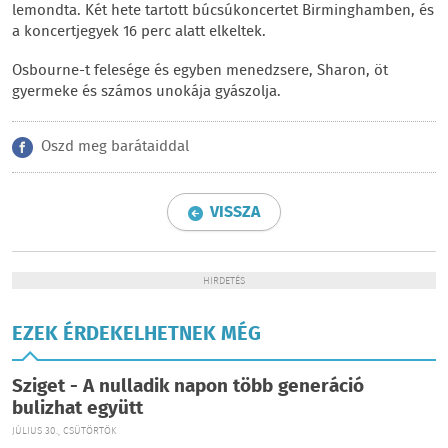
lemondta. Két hete tartott búcsúkoncertet Birminghamben, és
a koncertjegyek 16 perc alatt elkeltek.
Osbourne-t felesége és egyben menedzsere, Sharon, öt
gyermeke és számos unokája gyászolja.
Oszd meg barátaiddal
VISSZA
HIRDETÉS
EZEK ÉRDEKELHETNEK MÉG
Sziget - A nulladik napon több generáció
bulizhat együtt
JÚLIUS 30., CSÜTÖRTÖK