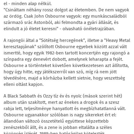
el - minden alap nélkül.
"Csináltam néhány rossz dolgot az életemben. De nem vagyok
az ördög. Csak John Osbourne vagyok: egy munkáscsaládból
származó srác Astonból, aki felmondta a gyári állását, és
elindult a jó életet keresni" - olvasható önéletrajzában.
A rajongói által a "Sötétség hercegének", illetve a "Heavy Metal
keresztapjának" szólított Osbourne egyebek között azzal vált
ismertté, hogy egyik 1982-ben tartott koncertjén egy rajongó a
színpadra egy denevért dobott, amelynek leharapta a fejét.
Osbourne a történteket követően következetesen azt állította,
hogy úgy hitte, egy játékszerről van szó, míg rá nem jött
tévedésére, majd a kórházba kellett sietnie, hogy veszettség
elleni oltást kapjon.
A Black Sabbath és Ozzy tíz év és nyolc (mások szerint hét)
album után szakított, mert az énekes a drogok és a szesz
rabja lett, teljesítménye hanyatlott és megbízhatatlanná vált.
Osbourne ugyanakkor szólóban is nagy sikereket ért el:
állandóan változó összetételű együttese képzettebb
zenészekből állt, és a zene is jobban eltalálta a széles