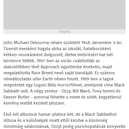
HIRDETÉS
John Michael Osbourne néven született 1948. december 3-án.
Tizenöt évesként hagyta abba az iskolát, fiatalkorúként
kétkezi munkásként dolgozott, illetve betörésért hat hét
börtönre ítélték. 1967-ben az utcán csábították az
alakulófélben lévő Approach együttesbe énekelni, majd
megalakította Rare Breed nevű saját bandáját. Ez számos
névváltoztatás után Earth néven futott. 1969-ben a tagok
megnéztek egy Lugosi Béla-horrorfilmet, amelynek címe Black
Sabbath volt. A négy zenész - Ozzy, Bill Ward, Tony Iommi és
Geezer Butler - azonnal felvette a nevet és sötét, kegyetlenül
kemény metált kezdett játszani.
Első két albumuk hamar platina lett, de a Black Sabbathot
stílusa és a külsőségek miatt ettől kezdve a közönség
mindmáig sátánistának, Ozzyt pedig pszichopatának könyvelte