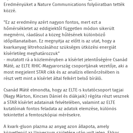
Eredményüket a Nature Communications folyóiratban tették
közzé.
"Ez az eredmény azért nagyon fontos, mert ezt a
hőmérsékletet az eddigiektől független módon sikerült
megmérni, ráadásul a közeg hűlésének különböző
időpillanataiban. Ez megnyitja az előtt is az utat, hogy a
kvarkanyag létrehozásához szükséges ütközési energiát
kísérletileg meghatározzuk"
- mutatott rá a közleményben a kísérlet jelentőségére Csanád
Máté, az ELTE RHIC-Magyarország csoportjának vezetője, aki a
most megjelent STAR cikk és az analízis ellenőrzésében is
részt vett mint a kísérlet által felkért belső bíráló.
Csanád Máté elmondta, hogy az ELTE-s kutatócsoport tagjai
(Nagy Márton, Kincses Dániel és diákjaik) régóta részt vesznek
a STAR kísérlet adatainak felvételében, valamint az ELTE
kutatóinak fontos feladata az adatok elemzése, különös
tekintettel a femtoszkópiai mérésekre.
A kvark-gluon plazma az anyag azon állapota, amely