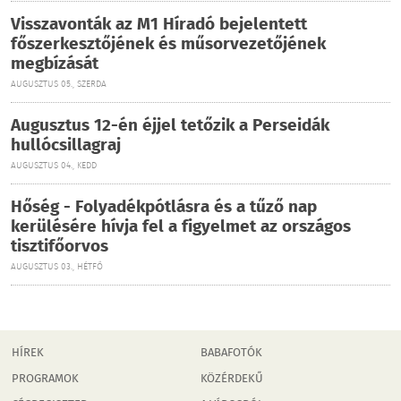
Visszavonták az M1 Híradó bejelentett
főszerkesztőjének és műsorvezetőjének
megbízását
AUGUSZTUS 05., SZERDA
Augusztus 12-én éjjel tetőzik a Perseidák
hullócsillagraj
AUGUSZTUS 04., KEDD
Hőség - Folyadékpótlásra és a tűző nap
kerülésére hívja fel a figyelmet az országos
tisztifőorvos
AUGUSZTUS 03., HÉTFŐ
HÍREK
BABAFOTÓK
PROGRAMOK
KÖZÉRDEKŰ