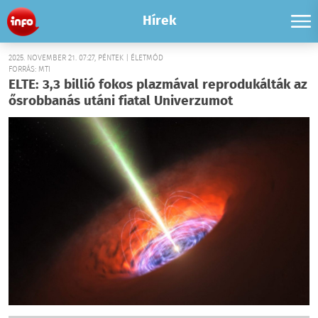
Hírek
2025. NOVEMBER 21. 07:27, PÉNTEK | ÉLETMÓD
FORRÁS: MTI
ELTE: 3,3 billió fokos plazmával reprodukálták az
ősrobbanás utáni fiatal Univerzumot