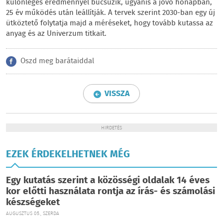
különleges eredménnyel búcsúzik, ugyanis a jövő hónapban,
25 év működés után leállítják. A tervek szerint 2030-ban egy új
ütköztető folytatja majd a méréseket, hogy tovább kutassa az
anyag és az Univerzum titkait.
Oszd meg barátaiddal
VISSZA
HIRDETÉS
EZEK ÉRDEKELHETNEK MÉG
Egy kutatás szerint a közösségi oldalak 14 éves
kor előtti használata rontja az írás- és számolási
készségeket
AUGUSZTUS 05., SZERDA