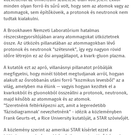
közvetlenül az Univerzum születése után volt jelen. Ekkor
minden olyan forró és sűrű volt, hogy sem az atomok vagy az
atommagok, sem építőköveik, a protonok és neutronok nem
tudtak kialakulni.
A Brookhaven Nemzeti Laboratórium hatalmas
részecskegyorsítójában arany atommagokat ütköztetnek
össze. Az ütközés pillanatában az atommagokban lévő
protonok és neutronok "szétesnek", így egy nagyon rövid
időre létrejön ez az ősi anyagállapot, a kvark-gluon plazma.
A kutatók ezt az apró, villanásnyi pillanatot próbálják
megfigyelni, hogy minél többet megtudjanak arról, hogyan
alakult az ősrobbanás utáni forró "kozmikus levesből" az a
világ, amelyben ma élünk — vagyis hogyan kezdtek el a
kvarkokból és gluonokból összeállni a protonok, neutronok,
majd később az atommagok és az atomok.
"Szeretnénk feltérképezni azt, amit a legeredetibb
'fázisdiagramnak' nevezhetnénk" - idézik a közleményben
Frank Geurts-et, a Rice University kutatóját, a STAR szóvivőjét.
A közlemény szerint az amerikai STAR kísérlet ezzel a