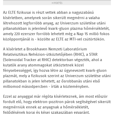
HIRDETÉS
Az ELTE fizikusai is részt vettek abban a nagyszabású
kísérletben, amelynek során sikerült megmérni a valaha
létrehozott legforróbb anyag, az Univerzum születése utáni
pillanatokban is jelenlevő kvark-gluon plazma hőmérsékletét,
amely 220 ezerszer forróbb lehetett még a Nap 15 millió fokos
középpontjánál is - közölte az ELTE az MTI-vel csütörtökön.
A kísérletet a Brookhaven Nemzeti Laboratórium
Relativisztikus Nehézion-ütköztetőjében (RHIC), a STAR
(Solenoidal Tracker at RHIC) detektorban végezték, ahol a
kutatók arany atommagokat ütköztetnek közel
fénysebességgel, így hozva létre az úgynevezett kvark-gluon
plazmát, mely a fizikusok szerint az Univerzum születése utáni
pillanatokban is jelen lehetett, az ősrobbanás utáni első
milliomod másodpercben - írták a közleményben.
Ezzel az anyaggal már régóta kísérleteznek, ám most először
fordult elő, hogy elektron-pozitron párok segítségével sikerült
megmérniük ennek az anyagnak a hőmérsékletét,
fejlődésének korai és kései szakaszában egyaránt.