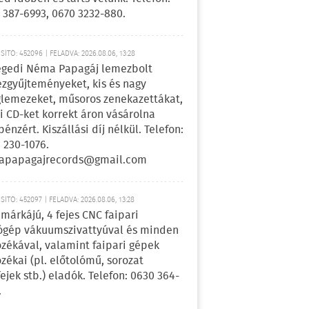
 387-6993, 0670 3232-880.
ÍTÓ: 452096 | FELADVA: 2026.08.06, 13:28
egedi Néma Papagáj lemezbolt
zgyűjteményeket, kis és nagy
lemezeket, műsoros zenekazettákat,
i CD-ket korrekt áron vásárolna
pénzért. Kiszállási díj nélkül. Telefon:
 230-1076.
apapagajrecords@gmail.com
ÍTÓ: 452097 | FELADVA: 2026.08.06, 13:28
márkájú, 4 fejes CNC faipari
gép vákuumszivattyúval és minden
ozékával, valamint faipari gépek
ozékai (pl. előtolómű, sorozat
fejek stb.) eladók. Telefon: 0630 364-
.