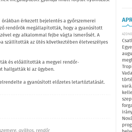
AP
 órákban érkezett bejelentés a győrszemerei
ző rendőrök megállapították, hogy a gyanúsított
szével egy alkalommal fejbe vágta ismerősét. A
AZONOS
Csat
 szállították az ütés következtében életveszélyes
Egye
augu
megl
gták és előállították a megyei rendőr-
Trop
t hallgatták ki az ügyben.
Vada
tört
lrendelte a gyanúsított előzetes letartóztatását.
vará
kell
szep
forg
irán
Nová
prog
szemere
,
gyilkos
,
rendőr
hely