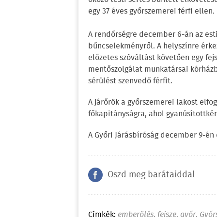
egy 37 éves győrszemerei férfi ellen.
A rendőrségre december 6-án az esti
bűncselekményről. A helyszínre érke
előzetes szóváltást követően egy fej
mentőszolgálat munkatársai kórházba
sérülést szenvedő férfit.
A járőrök a győrszemerei lakost elfo
főkapitányságra, ahol gyanúsítottkén
A Győri Járásbíróság december 9-én e
Oszd meg barátaiddal
Címkék:
emberölés
,
fejsze
,
győr
,
Győr