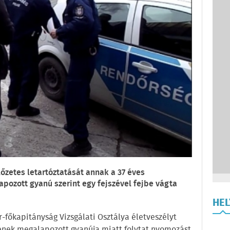
lőzetes letartóztatását annak a 37 éves
pozott gyanú szerint egy fejszével fejbe vágta
HE
főkapitányság Vizsgálati Osztálya életveszélyt
sének megalapozott gyanúja miatt folytat nyomozást