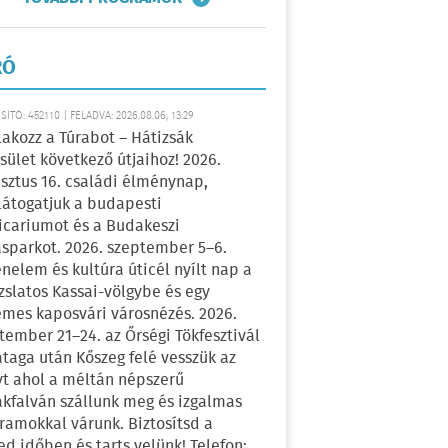
RÓ
ÍTÓ: 452110 | FELADVA: 2026.08.06, 13:29
lakozz a Túrabot – Hátizsák
sület következő útjaihoz! 2026.
sztus 16. családi élménynap,
átogatjuk a budapesti
icariumot és a Budakeszi
sparkot. 2026. szeptember 5–6.
énelem és kultúra úticél nyílt nap a
zslatos Kassai-völgybe és egy
emes kaposvári városnézés. 2026.
tember 21–24. az Őrségi Tökfesztivál
ataga után Kőszeg felé vesszük az
yt ahol a méltán népszerű
kfalván szállunk meg és izgalmas
ramokkal várunk. Biztosítsd a
ed időben és tarts velünk! Telefon: