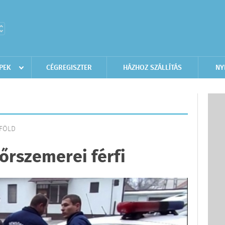
PEK
CÉGREGISZTER
HÁZHOZ SZÁLLÍTÁS
NY
LFÖLD
yőrszemerei férfi