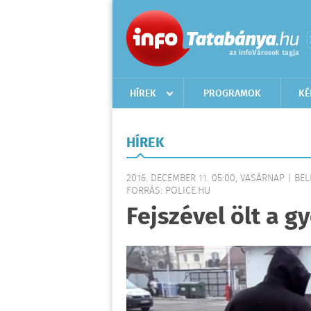
HÍREK
PROGRAMOK
KÉ
HÍREK
2016. DECEMBER 11. 05:00, VASÁRNAP | BE
FORRÁS: POLICE.HU
Fejszével ölt a g