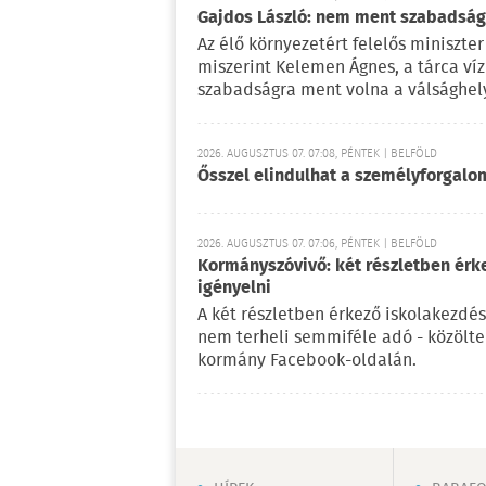
Gajdos László: nem ment szabadságr
Az élő környezetért felelős miniszter 
miszerint Kelemen Ágnes, a tárca víz
szabadságra ment volna a válsághely
2026. AUGUSZTUS 07. 07:08, PÉNTEK | BELFÖLD
Ősszel elindulhat a személyforgal
2026. AUGUSZTUS 07. 07:06, PÉNTEK | BELFÖLD
Kormányszóvivő: két részletben érk
igényelni
A két részletben érkező iskolakezdés
nem terheli semmiféle adó - közölt
kormány Facebook-oldalán.