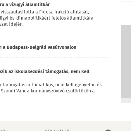
a a vízügyi államtitkár
visszautasította a Fidesz-frakció állítását,
ügyi és klímapolitikáért felelős államtitkára
zet idején.
om a Budapest-Belgrád vasútvonalon
ezik az iskolakezdési támogatás, nem kell
i támogatás automatikus, nem kell igényelni, és
e Szondi Vanda kormányszóvivő csütörtökön a