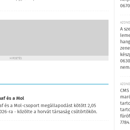
0670
AZONOS
A sz
leme
hang
zene
kész
HIRDETÉS
0630
nem
AZONOS
CMS 
maró
naf és a Mol
tart
af és a Mol-csoport megállapodást kötött 2,05
tart
2026-ra - közölte a horvát társaság csütörtökön.
fúró
7784