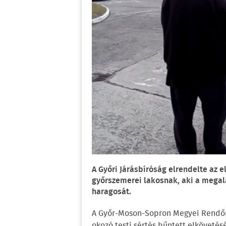
A Győri Járásbíróság elrendelte az e
győrszemerei lakosnak, aki a megala
haragosát.
A Győr-Moson-Sopron Megyei Rendőr-
okozó testi sértés bűntett elköveté