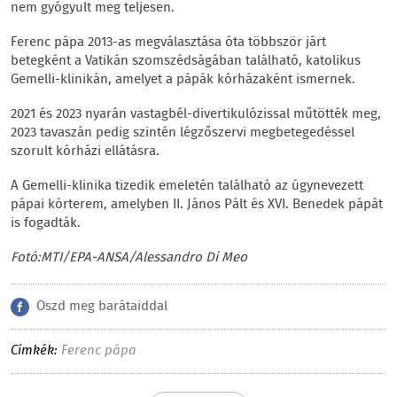
nem gyógyult meg teljesen.
Ferenc pápa 2013-as megválasztása óta többször járt
betegként a Vatikán szomszédságában található, katolikus
Gemelli-klinikán, amelyet a pápák kórházaként ismernek.
2021 és 2023 nyarán vastagbél-divertikulózissal műtötték meg,
2023 tavaszán pedig szintén légzőszervi megbetegedéssel
szorult kórházi ellátásra.
A Gemelli-klinika tizedik emeletén található az úgynevezett
pápai kórterem, amelyben II. János Pált és XVI. Benedek pápát
is fogadták.
Fotó:MTI/EPA-ANSA/Alessandro Di Meo
Oszd meg barátaiddal
Címkék:
Ferenc pápa