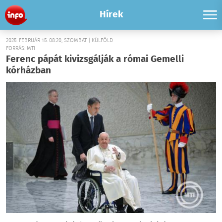
Hírek
2025. FEBRUÁR 15. 08:20, SZOMBAT | KÜLFÖLD
FORRÁS: MTI
Ferenc pápát kivizsgálják a római Gemelli
kórházban