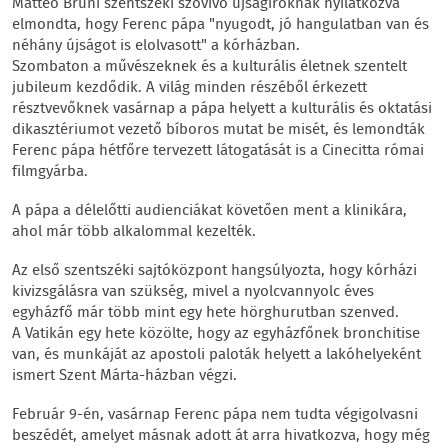
Matteo Bruni szentszéki szóvivő újságíróknak nyilatkozva
elmondta, hogy Ferenc pápa "nyugodt, jó hangulatban van és
néhány újságot is elolvasott" a kórházban.
Szombaton a művészeknek és a kulturális életnek szentelt
jubileum kezdődik. A világ minden részéből érkezett
résztvevőknek vasárnap a pápa helyett a kulturális és oktatási
dikasztériumot vezető bíboros mutat be misét, és lemondták
Ferenc pápa hétfőre tervezett látogatását is a Cinecitta római
filmgyárba.
A pápa a délelőtti audienciákat követően ment a klinikára,
ahol már több alkalommal kezelték.
Az első szentszéki sajtóközpont hangsúlyozta, hogy kórházi
kivizsgálásra van szükség, mivel a nyolcvannyolc éves
egyházfő már több mint egy hete hörghurutban szenved.
A Vatikán egy hete közölte, hogy az egyházfőnek bronchitise
van, és munkáját az apostoli paloták helyett a lakóhelyeként
ismert Szent Márta-házban végzi.
Február 9-én, vasárnap Ferenc pápa nem tudta végigolvasni
beszédét, amelyet másnak adott át arra hivatkozva, hogy még