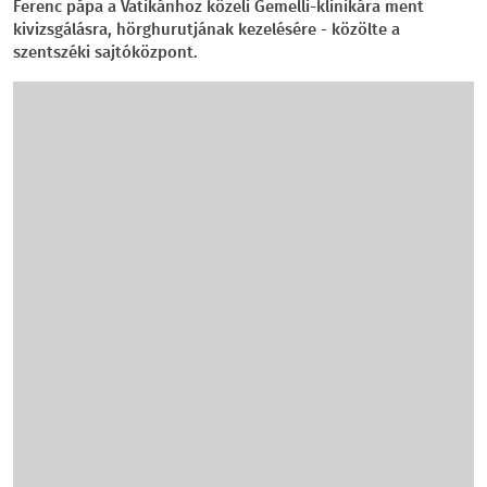
Ferenc pápa a Vatikánhoz közeli Gemelli-klinikára ment
kivizsgálásra, hörghurutjának kezelésére - közölte a
szentszéki sajtóközpont.