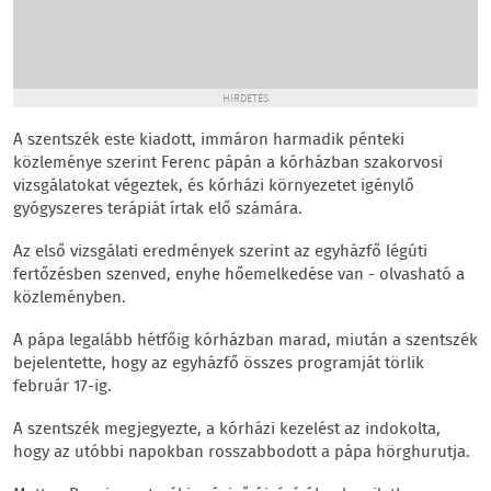
HIRDETÉS
A szentszék este kiadott, immáron harmadik pénteki
közleménye szerint Ferenc pápán a kórházban szakorvosi
vizsgálatokat végeztek, és kórházi környezetet igénylő
gyógyszeres terápiát írtak elő számára.
Az első vizsgálati eredmények szerint az egyházfő légúti
fertőzésben szenved, enyhe hőemelkedése van - olvasható a
közleményben.
A pápa legalább hétfőig kórházban marad, miután a szentszék
bejelentette, hogy az egyházfő összes programját törlik
február 17-ig.
A szentszék megjegyezte, a kórházi kezelést az indokolta,
hogy az utóbbi napokban rosszabbodott a pápa hörghurutja.