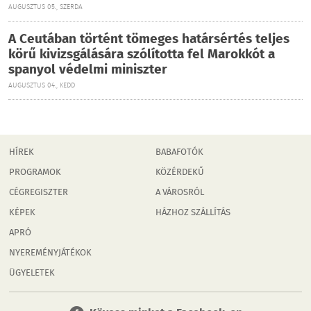
AUGUSZTUS 05., SZERDA
A Ceutában történt tömeges határsértés teljes
körű kivizsgálására szólította fel Marokkót a
spanyol védelmi miniszter
AUGUSZTUS 04., KEDD
HÍREK
BABAFOTÓK
PROGRAMOK
KÖZÉRDEKŰ
CÉGREGISZTER
A VÁROSRÓL
KÉPEK
HÁZHOZ SZÁLLÍTÁS
APRÓ
NYEREMÉNYJÁTÉKOK
ÜGYELETEK