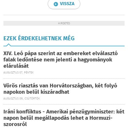
VISSZA
HIRDETÉS
EZEK ÉRDEKELHETNEK MÉG
XIV. Leó pápa szerint az embereket elválasztó
falak ledöntése nem jelenti a hagyományok
elárulását
AUGUSZTUS 07., PÉNTEK
Vörös riasztás van Horvátországban, két folyó
napokon belül kiszáradhat
AUGUSZTUS 06., CSÜTÖRTÖK
Iráni konfliktus - Amerikai pénzügyminiszter: két
napon belül megállapodás lehet a Hormuzi-
szorosról