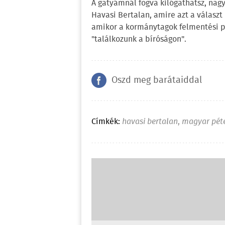
A gatyámnál fogva kilógathatsz, nag
Havasi Bertalan, amire azt a választ
amikor a kormánytagok felmentési pé
"találkozunk a bíróságon".
Oszd meg barátaiddal
Címkék:
havasi bertalan
,
magyar pét