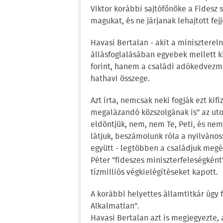
Viktor korábbi sajtófőnöke a Fidesz s
magukat, és ne járjanak lehajtott fejj
Havasi Bertalan - akit a miniszterel
állásfoglalásában egyebek mellett ki
forint, hanem a családi adókedvezmén
hathavi összege.
Azt írta, nemcsak neki fogják ezt ki
megalázandó közszolgának is" az utol
eldöntjük, nem, nem Te, Peti, és nem i
látjuk, beszámolunk róla a nyilváno
együtt - legtöbben a családjuk megé
Péter "fideszes miniszterfeleségként
tízmilliós végkielégítéseket kapott.
A korábbi helyettes államtitkár úgy 
Alkalmatlan".
Havasi Bertalan azt is megjegyezte, 