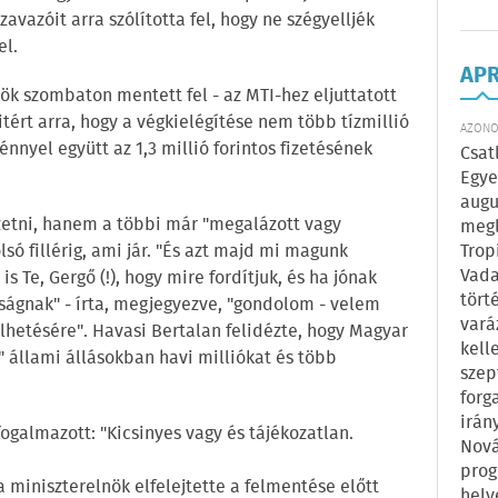
zavazóit arra szólította fel, hogy ne szégyelljék
el.
AP
nök szombaton mentett fel - az MTI-hez eljuttatott
tért arra, hogy a végkielégítése nem több tízmillió
AZONOS
nyel együtt az 1,3 millió forintos fizetésének
Csat
Egye
augu
fizetni, hanem a többi már "megalázott vagy
megl
só fillérig, ami jár. "És azt majd mi magunk
Trop
Vada
s Te, Gergő (!), hogy mire fordítjuk, és ha jónak
tört
sságnak" - írta, megjegyezve, "gondolom - velem
vará
lhetésére". Havasi Bertalan felidézte, hogy Magyar
kell
" állami állásokban havi milliókat és több
szep
forg
irán
fogalmazott: "Kicsinyes vagy és tájékozatlan.
Nová
prog
a miniszterelnök elfelejtette a felmentése előtt
hely