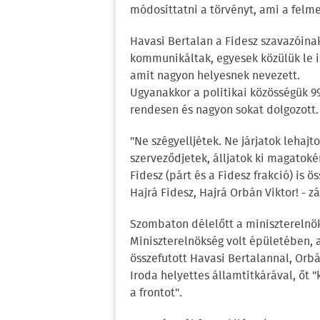
módosíttatni a törvényt, ami a felme
Havasi Bertalan a Fidesz szavazóinak
kommunikáltak, egyesek közülük le is
amit nagyon helyesnek nevezett.
Ugyanakkor a politikai közösségük 99
rendesen és nagyon sokat dolgozott.
"Ne szégyelljétek. Ne járjatok lehajtot
szerveződjetek, álljatok ki magatoké
Fidesz (párt és a Fidesz frakció) is 
Hajrá Fidesz, Hajrá Orbán Viktor! - z
Szombaton délelőtt a miniszterelnök
Miniszterelnökség volt épületében, a
összefutott Havasi Bertalannal, Orbá
Iroda helyettes államtitkárával, őt 
a frontot".