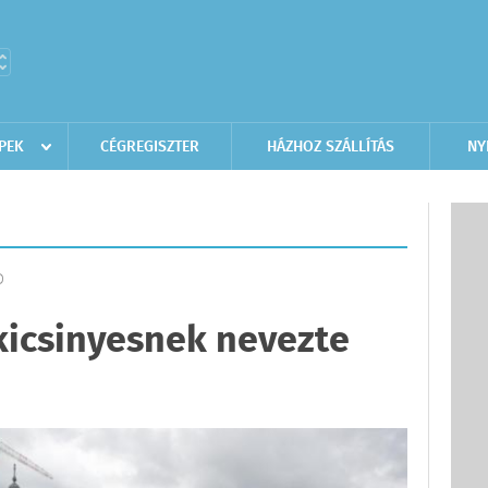
PEK
CÉGREGISZTER
HÁZHOZ SZÁLLÍTÁS
NY
D
kicsinyesnek nevezte