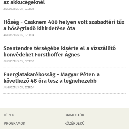
az akkucégeknél
AUGUSZTUS 05., SZERDA
Hőség - Csaknem 400 helyen volt szabadtéri tűz
a hőségriadó kihirdetése óta
AUGUSZTUS 05., SZERDA
Szentendre térségébe kísérte el a vízszállító
honvédeket Forsthoffer Ágnes
AUGUSZTUS 05., SZERDA
Energiatakarékosság - Magyar Péter: a
következő 48 óra lesz a legnehezebb
AUGUSZTUS 05., SZERDA
HÍREK
BABAFOTÓK
PROGRAMOK
KÖZÉRDEKŰ