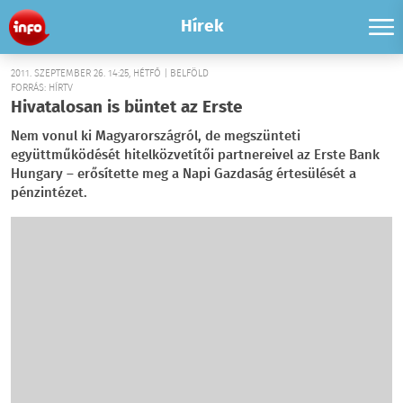
Hírek
2011. SZEPTEMBER 26. 14:25, HÉTFŐ | BELFÖLD
FORRÁS: HÍRTV
Hivatalosan is büntet az Erste
Nem vonul ki Magyarországról, de megszünteti
együttműködését hitelközvetítői partnereivel az Erste Bank
Hungary – erősítette meg a Napi Gazdaság értesülését a
pénzintézet.