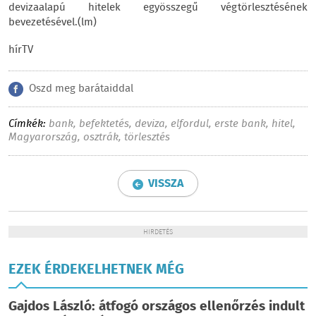
devizaalapú hitelek egyösszegű végtörlesztésének
bevezetésével.(lm)
hírTV
Oszd meg barátaiddal
Címkék:
bank
,
befektetés
,
deviza
,
elfordul
,
erste bank
,
hitel
,
Magyarország
,
osztrák
,
törlesztés
VISSZA
HIRDETÉS
EZEK ÉRDEKELHETNEK MÉG
Gajdos László: átfogó országos ellenőrzés indult