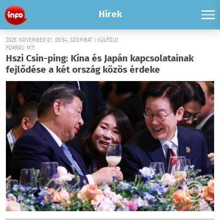
Hírek
2025. NOVEMBER 01. 08:54, SZOMBAT | KÜLFÖLD
FORRÁS: MTI
Hszi Csin-ping: Kína és Japán kapcsolatainak
fejlődése a két ország közös érdeke