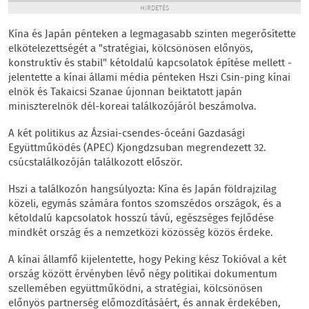
HIRDETÉS
Kína és Japán pénteken a legmagasabb szinten megerősítette
elkötelezettségét a "stratégiai, kölcsönösen előnyös,
konstruktív és stabil" kétoldalú kapcsolatok építése mellett -
jelentette a kínai állami média pénteken Hszi Csin-ping kínai
elnök és Takaicsi Szanae újonnan beiktatott japán
miniszterelnök dél-koreai találkozójáról beszámolva.
A két politikus az Ázsiai-csendes-óceáni Gazdasági
Együttműködés (APEC) Kjongdzsuban megrendezett 32.
csúcstalálkozóján találkozott először.
Hszi a találkozón hangsúlyozta: Kína és Japán földrajzilag
közeli, egymás számára fontos szomszédos országok, és a
kétoldalú kapcsolatok hosszú távú, egészséges fejlődése
mindkét ország és a nemzetközi közösség közös érdeke.
A kínai államfő kijelentette, hogy Peking kész Tokióval a két
ország között érvényben lévő négy politikai dokumentum
szellemében együttműködni, a stratégiai, kölcsönösen
előnyös partnerség előmozdításáért, és annak érdekében,