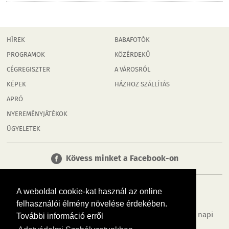
HÍREK
BABAFOTÓK
PROGRAMOK
KÖZÉRDEKŰ
CÉGREGISZTER
A VÁROSRÓL
KÉPEK
HÁZHOZ SZÁLLÍTÁS
APRÓ
NYEREMÉNYJÁTÉKOK
ÜGYELETEK
Kövess minket a Facebook-on
A weboldal cookie-kat használ az online
felhasználói élmény növelése érdekében.
Tudj meg többet városodról! Hírek, programok, képek, napi
További információ erről
menü, cégek…. és minden, ami Tatabánya