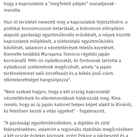
hogy a kapcsolatok a "megfelelő pályán" maradjanak -
mondta.
Hszi öt területet nevezett meg a kapcsolatok fejlesztésére: a
politikai konszenzusok betartását, a kölcsönös előnyökön
alapuló gazdasági együttműködés erősítését, a népek közötti
kapcsolatok mélyítését, a többoldalú együttműködés
bővítését, valamint a nézeteltérések felelős kezelését.
Kiemelte továbbá Murajama Tomiicsi régebbi japán
kormányfő 1995-ös nyilatkozatát, és fontosnak tartotta a
nyilatkozat szellemének megőrzését, amely "a japán
történelemmel való önreflexiót és a békés jövő iránti
elkötelezettséget hangsúlyozza".
"Nem szabad hagyni, hogy a két ország kapcsolatát
nézeteltérések és ellentmondások határozzák meg. Kína
reméli, hogy az új japán kabinet helyes képet alakít ki Kínáról,
és felelősen kezeli a vitás ügyeket" - fogalmazott.
"A gazdasági együttműködésben, a digitális és zöld
fejlesztésekben, valamint a regionális stabilitás megőrzésében
a két ország érdekei közösek, ezért Peking a párbeszéd és a