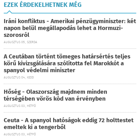
EZEK ÉRDEKELHETNEK MÉG
Iráni konfliktus - Amerikai pénzügyminiszter: két
napon belül megállapodás lehet a Hormuzi-
szorosról
AUGUSZTUS 05., SZERDA
A Ceutában történt tömeges határsértés teljes
körű kivizsgálására szólította fel Marokkót a
spanyol védelmi miniszter
AUGUSZTUS 04., KEDD
Hőség - Olaszország majdnem minden
térségében vörös kód van érvényben
AUGUSZTUS 03., HÉTFŐ
Ceuta - A spanyol hatóságok eddig 72 holttestet
emeltek ki a tengerből
AUGUSZTUS 03., HÉTFŐ