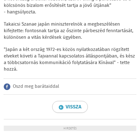
kölcsönös bizalom erősítését tartja a jövő útjának"
- hangsúlyozta.
Takaicsi Szanae japán miniszterelnök a megbeszélésen
kifejtette: fontosnak tartja az őszinte párbeszéd fenntartását,
különösen a vitás kérdések ügyében.
"Japán a két ország 1972-es közös nyilatkozatában rögzített
elveket követi a Tajvannal kapcsolatos álláspontjában, és kész
a többcsatornás kommunikáció folytatására Kínával" - tette
hozzá.
Oszd meg barátaiddal
VISSZA
HIRDETÉS