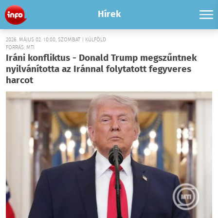
Hírek
2026. MÁJUS 02. 10:00, SZOMBAT | KÜLFÖLD
FORRÁS: MTI
Iráni konfliktus - Donald Trump megszűntnek
nyilvánította az Iránnal folytatott fegyveres
harcot