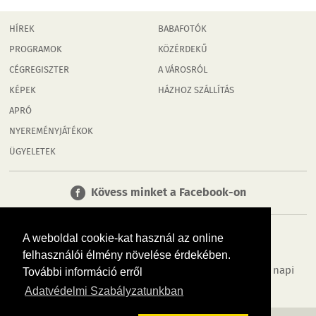
HÍREK
BABAFOTÓK
PROGRAMOK
KÖZÉRDEKŰ
CÉGREGISZTER
A VÁROSRÓL
KÉPEK
HÁZHOZ SZÁLLÍTÁS
APRÓ
NYEREMÉNYJÁTÉKOK
ÜGYELETEK
Kövess minket a Facebook-on
A weboldal cookie-kat használ az online
felhasználói élmény növelése érdekében.
Tudj meg többet városodról! Hírek, programok, képek, napi
További információ erről
menü, cégek…. és minden, ami Tatabánya
Adatvédelmi Szabályzatunkban