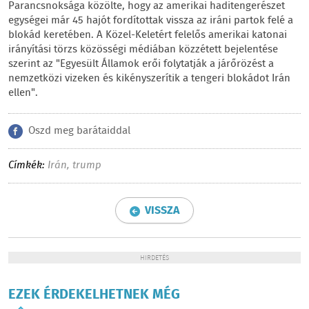
Parancsnoksága közölte, hogy az amerikai haditengerészet
egységei már 45 hajót fordítottak vissza az iráni partok felé a
blokád keretében. A Közel-Keletért felelős amerikai katonai
irányítási törzs közösségi médiában közzétett bejelentése
szerint az "Egyesült Államok erői folytatják a járőrözést a
nemzetközi vizeken és kikényszerítik a tengeri blokádot Irán
ellen".
Oszd meg barátaiddal
Címkék:
Irán
,
trump
VISSZA
HIRDETÉS
EZEK ÉRDEKELHETNEK MÉG