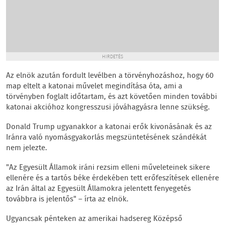
HIRDETÉS
Az elnök azután fordult levélben a törvényhozáshoz, hogy 60
map eltelt a katonai művelet megindítása óta, ami a
törvényben foglalt időtartam, és azt követően minden további
katonai akcióhoz kongresszusi jóváhagyásra lenne szükség.
Donald Trump ugyanakkor a katonai erők kivonásának és az
Iránra való nyomásgyakorlás megszüntetésének szándékát
nem jelezte.
"Az Egyesült Államok iráni rezsim elleni műveleteinek sikere
ellenére és a tartós béke érdekében tett erőfeszítések ellenére
az Irán által az Egyesült Államokra jelentett fenyegetés
továbbra is jelentős" – írta az elnök.
Ugyancsak pénteken az amerikai hadsereg Középső