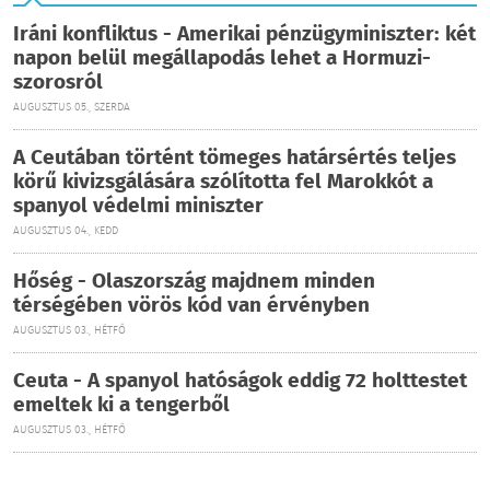
Iráni konfliktus - Amerikai pénzügyminiszter: két
napon belül megállapodás lehet a Hormuzi-
szorosról
AUGUSZTUS 05., SZERDA
A Ceutában történt tömeges határsértés teljes
körű kivizsgálására szólította fel Marokkót a
spanyol védelmi miniszter
AUGUSZTUS 04., KEDD
Hőség - Olaszország majdnem minden
térségében vörös kód van érvényben
AUGUSZTUS 03., HÉTFŐ
Ceuta - A spanyol hatóságok eddig 72 holttestet
emeltek ki a tengerből
AUGUSZTUS 03., HÉTFŐ