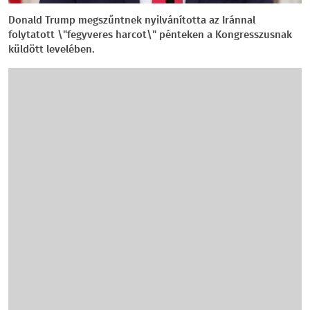
Donald Trump megszűntnek nyilvánította az Iránnal
folytatott \"fegyveres harcot\" pénteken a Kongresszusnak
küldött levelében.