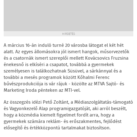
HIRDETÉS
A március 16-án induló turné 20 városba látogat el két hét
alatt. Az egyes állomásokra jól ismert hangok, műsorvezetők
és a csatornák ismert szereplői mellett Kovácsovics Fruzsina
énekesnő is elkíséri a csapatot, továbbá a gyermekek
személyesen is találkozhatnak Süsüvel, a sárkánnyal és a
további a mesés programok között Kőhalmi Ferenc
bűvészprodukciója is vár rájuk - közölte az MTVA Sajtó- és
Marketing Iroda pénteken az MTI-vel.
Az összegzés idézi Pető Zoltánt, a Médiaszolgáltatás-támogató
és Vagyonkezelő Alap programigazgatóját, aki arról beszélt,
hogy a közmédia kiemelt figyelmet fordít arra, hogy a
gyermekek számára reklám- és erőszakmentes, fejlődést
elősegítő és értékközpontú tartalmakat biztosítson.