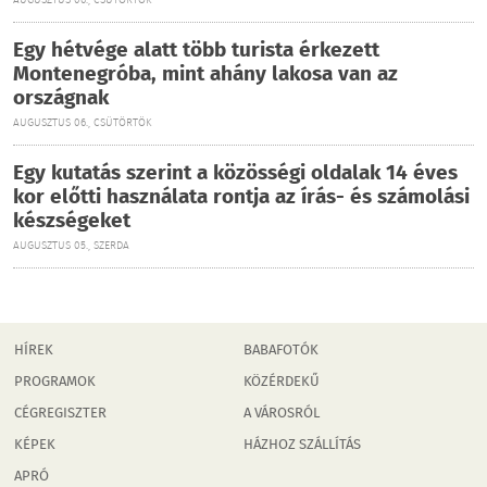
AUGUSZTUS 06., CSÜTÖRTÖK
Egy hétvége alatt több turista érkezett
Montenegróba, mint ahány lakosa van az
országnak
AUGUSZTUS 06., CSÜTÖRTÖK
Egy kutatás szerint a közösségi oldalak 14 éves
kor előtti használata rontja az írás- és számolási
készségeket
AUGUSZTUS 05., SZERDA
HÍREK
BABAFOTÓK
PROGRAMOK
KÖZÉRDEKŰ
CÉGREGISZTER
A VÁROSRÓL
KÉPEK
HÁZHOZ SZÁLLÍTÁS
APRÓ