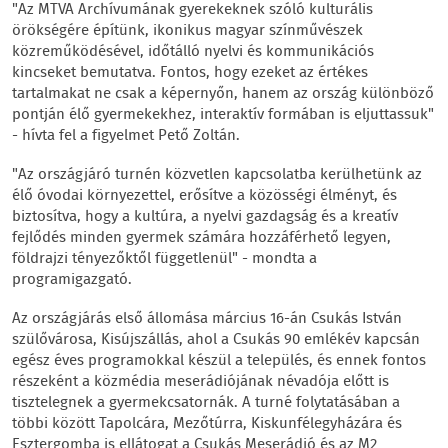
"Az MTVA Archívumának gyerekeknek szóló kulturális
örökségére építünk, ikonikus magyar színművészek
közreműködésével, időtálló nyelvi és kommunikációs
kincseket bemutatva. Fontos, hogy ezeket az értékes
tartalmakat ne csak a képernyőn, hanem az ország különböző
pontján élő gyermekekhez, interaktív formában is eljuttassuk"
- hívta fel a figyelmet Pető Zoltán.
"Az országjáró turnén közvetlen kapcsolatba kerülhetünk az
élő óvodai környezettel, erősítve a közösségi élményt, és
biztosítva, hogy a kultúra, a nyelvi gazdagság és a kreatív
fejlődés minden gyermek számára hozzáférhető legyen,
földrajzi tényezőktől függetlenül" - mondta a
programigazgató.
Az országjárás első állomása március 16-án Csukás István
szülővárosa, Kisújszállás, ahol a Csukás 90 emlékév kapcsán
egész éves programokkal készül a település, és ennek fontos
részeként a közmédia meserádiójának névadója előtt is
tisztelegnek a gyermekcsatornák. A turné folytatásában a
többi között Tapolcára, Mezőtúrra, Kiskunfélegyházára és
Esztergomba is ellátogat a Csukás Meserádió és az M2