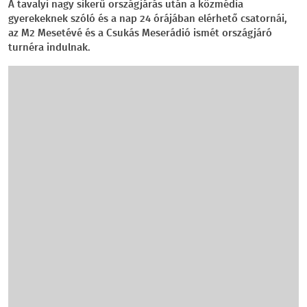
A tavalyi nagy sikerű országjárás után a közmédia
gyerekeknek szóló és a nap 24 órájában elérhető csatornái,
az M2 Mesetévé és a Csukás Meserádió ismét országjáró
turnéra indulnak.