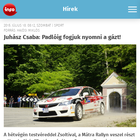
Hírek
2015. JÚLIUS 18. 08:12, SZOMBAT | SPORT
FORRÁS: HAJÓSI MIKLÓS
Juhász Csaba: Padlóig fogjuk nyomni a gázt!
A hétvégén testvéreddel Zsoltival, a Mátra Rallyn veszel részt