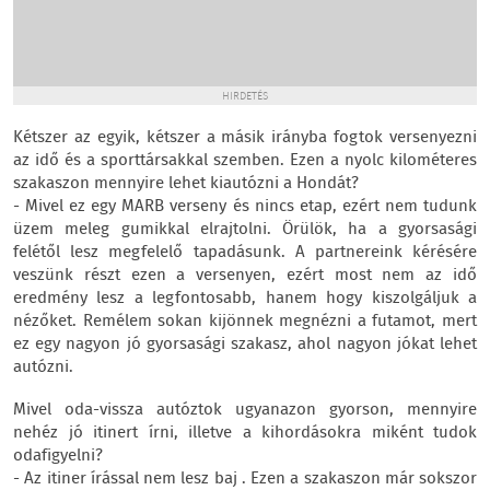
HIRDETÉS
Kétszer az egyik, kétszer a másik irányba fogtok versenyezni
az idő és a sporttársakkal szemben. Ezen a nyolc kilométeres
szakaszon mennyire lehet kiautózni a Hondát?
- Mivel ez egy MARB verseny és nincs etap, ezért nem tudunk
üzem meleg gumikkal elrajtolni. Örülök, ha a gyorsasági
felétől lesz megfelelő tapadásunk. A partnereink kérésére
veszünk részt ezen a versenyen, ezért most nem az idő
eredmény lesz a legfontosabb, hanem hogy kiszolgáljuk a
nézőket. Remélem sokan kijönnek megnézni a futamot, mert
ez egy nagyon jó gyorsasági szakasz, ahol nagyon jókat lehet
autózni.
Mivel oda-vissza autóztok ugyanazon gyorson, mennyire
nehéz jó itinert írni, illetve a kihordásokra miként tudok
odafigyelni?
- Az itiner írással nem lesz baj . Ezen a szakaszon már sokszor