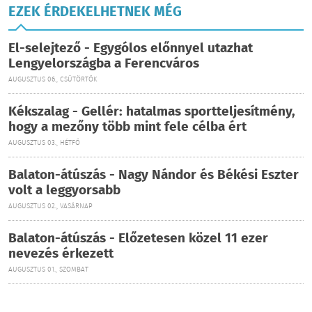
EZEK ÉRDEKELHETNEK MÉG
El-selejtező - Egygólos előnnyel utazhat
Lengyelországba a Ferencváros
AUGUSZTUS 06., CSÜTÖRTÖK
Kékszalag - Gellér: hatalmas sportteljesítmény,
hogy a mezőny több mint fele célba ért
AUGUSZTUS 03., HÉTFŐ
Balaton-átúszás - Nagy Nándor és Békési Eszter
volt a leggyorsabb
AUGUSZTUS 02., VASÁRNAP
Balaton-átúszás - Előzetesen közel 11 ezer
nevezés érkezett
AUGUSZTUS 01., SZOMBAT