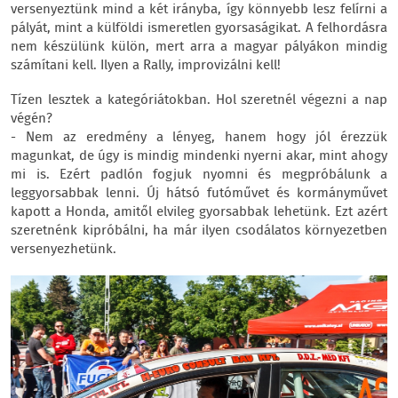
versenyeztünk mind a két irányba, így könnyebb lesz felírni a
pályát, mint a külföldi ismeretlen gyorsaságikat. A felhordásra
nem készülünk külön, mert arra a magyar pályákon mindig
számítani kell. Ilyen a Rally, improvizálni kell!
Tízen lesztek a kategóriátokban. Hol szeretnél végezni a nap
végén?
- Nem az eredmény a lényeg, hanem hogy jól érezzük
magunkat, de úgy is mindig mindenki nyerni akar, mint ahogy
mi is. Ezért padlón fogjuk nyomni és megpróbálunk a
leggyorsabbak lenni. Új hátsó futóművet és kormányművet
kapott a Honda, amitől elvileg gyorsabbak lehetünk. Ezt azért
szeretnénk kipróbálni, ha már ilyen csodálatos környezetben
versenyezhetünk.