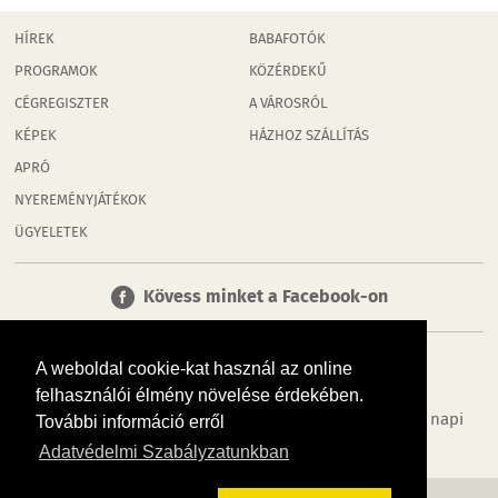
HÍREK
BABAFOTÓK
PROGRAMOK
KÖZÉRDEKŰ
CÉGREGISZTER
A VÁROSRÓL
KÉPEK
HÁZHOZ SZÁLLÍTÁS
APRÓ
NYEREMÉNYJÁTÉKOK
ÜGYELETEK
Kövess minket a Facebook-on
A weboldal cookie-kat használ az online
felhasználói élmény növelése érdekében.
Tudj meg többet városodról! Hírek, programok, képek, napi
További információ erről
menü, cégek…. és minden, ami Tatabánya
Adatvédelmi Szabályzatunkban