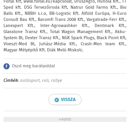
Flotál Kft, www.flotal.eu/kapcsolat, DruszAgro, Hunola Kft., TT
Sped kft. DSG Tervezőiroda Kft, Natrur Gold Farms Kft., Bio
Balls Kft., NBBH s.r.o, BB-Logistic Kft. Alföld Európa, H-Euro
Consult Bau Kft., Baromfi Trans 2008 Kft., Vargatrade-Ferr Kft.,
Lanexpert Kft., Inter-Agrowashker Kft., Dentmark Kft.,
Glasstone Transz Kft., Total Wagon Management Kft., Akku-
System Bt, Dexter Transz Kft., NGK Spark Plugs, Black Point Kft,
Viveszt-Med Bt, Juhász-Média Kft., Crash-Men team Kft.,
Magyar Mélyépítő Kft. Diák Meló Miskolc.
Oszd meg barátaiddal
Címkék:
autósport
,
rali
,
rallye
VISSZA
HIRDETÉS