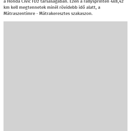
a Honda Civic FD2 társaságában. Ezen a rallysprinten 4x8,42
km kell megtennetek minél rövidebb idő alatt, a
Mátraszentimre - Mátrakeresztes szakaszon.