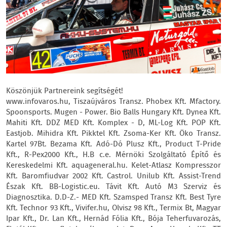
Köszönjük Partnereink segítségét!
www.infovaros.hu, Tiszaújváros Transz. Phobex Kft. Mfactory.
Spoonsports. Mugen - Power. Bio Balls Hungary Kft. Dynea Kft.
Mahiti Kft. DDZ MED Kft. Komplex - D, ML-Log Kft. POP Kft.
Eastjob. Mihidra Kft. Pikktel Kft. Zsoma-Ker Kft. Öko Transz.
Kartel 97Bt. Bezama Kft. Adó-Dó Plusz Kft., Product T-Pride
Kft., R-Pex2000 Kft., H.B c.e. Mérnöki Szolgáltató Építő és
Kereskedelmi Kft. aquageneral.hu. Kelet-Atlasz Kompresszor
Kft. Baromfiudvar 2002 Kft. Castrol. Unilub Kft. Assist-Trend
Észak Kft. BB-Logistic.eu. Távit Kft. Autó M3 Szerviz és
Diagnosztika. D.D-Z.- MED Kft. Szamsped Transz Kft. Best Tyre
Kft. Technor 93 Kft., Vivifer.hu, Olvisz 98 Kft., Termix Bt, Magyar
Ipar Kft., Dr. Lan Kft., Hernád Fólia Kft., Bója Teherfuvarozás,