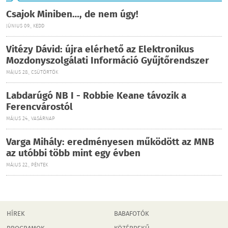
Csajok Miniben…, de nem úgy!
JÚNIUS 09., KEDD
Vitézy Dávid: újra elérhető az Elektronikus
Mozdonyszolgálati Információ Gyűjtőrendszer
MÁJUS 28., CSÜTÖRTÖK
Labdarúgó NB I - Robbie Keane távozik a
Ferencvárostól
MÁJUS 24., VASÁRNAP
Varga Mihály: eredményesen működött az MNB
az utóbbi több mint egy évben
MÁJUS 22., PÉNTEK
HÍREK
BABAFOTÓK