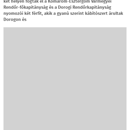
két helyen fogtak el a Komárom-Esztergom Vármegyei
Rendőr-főkapitányság és a Dorogi Rendőrkapitányság
nyomozói két férfit, akik a gyanú szerint kábítószert árultak
Dorogon és