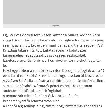
HIRDETÉS
Egy 29 éves dorogi férfi kezén kattant a bilincs kedden kora
reggel. A rendőrök a lakásán ütöttek rajta a férfin, aki a gyanú
szerint az elmúlt két évben marihuánát árult a térségben. A V.
Krisztián lakásán tartott kutatás során a kábítószer
kiméréséhez, adagolásához szükséges eszközöket,
kábítószergyanús fehér port és növényi törmeléket foglaltak
le.
Ezzel egyidőben a rendőrök szintén Dorogon elfogták azt a 29
éves férfit is, akitől V. Krisztián a drogot éveken át beszerezte.
A 29 éves Sz. Attila lakásán a rendőrök a kutatás során a tiltott
szerek eladásából származó pénzt és bruttó 30 gramm
amfetamint találtak, amit lefoglaltak.
A nyomozók mindkét dílert őrizetbe vették, és
kezdeményezték letartóztatásukat.
A rendőrség felhívja a figyelmet, hogy amfetamin rendszeres