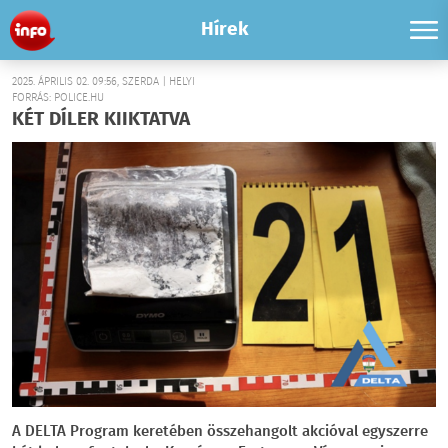
Hírek
2025. ÁPRILIS 02. 09:56, SZERDA | HELYI
FORRÁS: POLICE.HU
KÉT DÍLER KIIKTATVA
A DELTA Program keretében összehangolt akcióval egyszerre