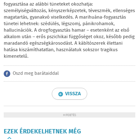
fogyasztása az alábbi tüneteket okozhatja:
személyiségváltozás, kényszerképzetek, téveszmék, ellenséges
magatartás, gyanakvó viselkedés. A marihuána-fogyasztás
tünetei lehetnek: szédülés, légszomj, pánikrohamok,
hallucinációk. A drogfogyasztás hamar – esetenként az első
alkalom után – erős pszichikai függőséget okoz, később pedig
maradandó egészségkárosodást. A kábítószerek élettani
hatása kiszámíthatatlan, használatuk sokszor tragikus
kimenetelű.
Oszd meg barátaiddal
VISSZA
HIRDETÉS
EZEK ÉRDEKELHETNEK MÉG