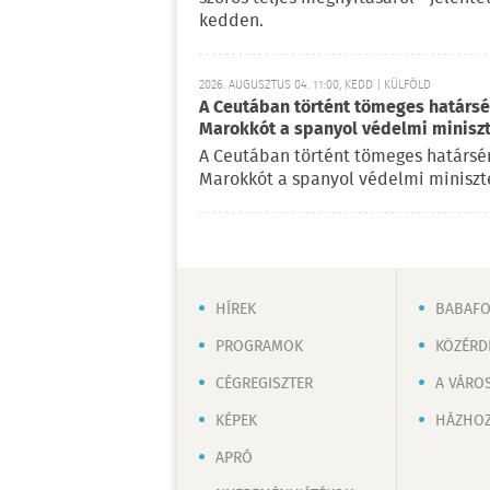
kedden.
2026. AUGUSZTUS 04. 11:00, KEDD | KÜLFÖLD
A Ceutában történt tömeges határsért
Marokkót a spanyol védelmi minisz
A Ceutában történt tömeges határsérté
Marokkót a spanyol védelmi miniszte
HÍREK
BABAF
PROGRAMOK
KÖZÉRD
CÉGREGISZTER
A VÁRO
KÉPEK
HÁZHOZ
APRÓ