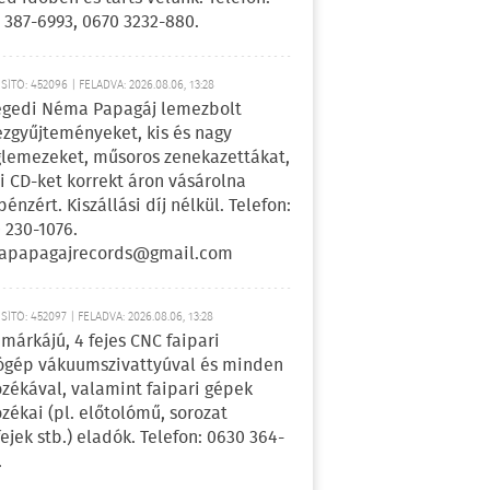
 387-6993, 0670 3232-880.
ÍTÓ: 452096 | FELADVA: 2026.08.06, 13:28
egedi Néma Papagáj lemezbolt
zgyűjteményeket, kis és nagy
lemezeket, műsoros zenekazettákat,
i CD-ket korrekt áron vásárolna
pénzért. Kiszállási díj nélkül. Telefon:
 230-1076.
apapagajrecords@gmail.com
ÍTÓ: 452097 | FELADVA: 2026.08.06, 13:28
márkájú, 4 fejes CNC faipari
gép vákuumszivattyúval és minden
ozékával, valamint faipari gépek
ozékai (pl. előtolómű, sorozat
fejek stb.) eladók. Telefon: 0630 364-
.