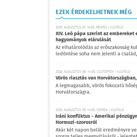
EZEK ÉRDEKELHETNEK MÉG
2026. AUGUSZTUS 07. 16:00, PÉNTEK | KÜLFÖLD
XIV. Leó pápa szerint az embereket 
hagyományok elárulását
Az elhatárolódás az erőszakosság kul
ledöntése soha nem jelenti a család
2026. AUGUSZTUS 06. 14:00, CSÜTÖRTÖK | KÜLFÖLD
Vörös riasztás van Horvátországban,
A legmagasabb, vörös fokozatú hőségr
Horvátországra.
2026. AUGUSZTUS 05. 14:00, SZERDA | KÜLFÖLD
Iráni konfliktus - Amerikai pénzügy
Hormuzi-szorosról
Akár két napon belül eredményre vez
szoros teljes megnyitásáról - jelent