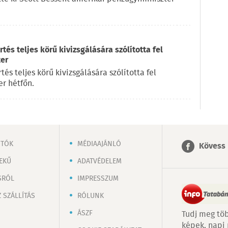
és teljes körű kivizsgálására szólította fel
ter
s teljes körű kivizsgálására szólította fel
r hétfőn.
OTÓK
MÉDIAAJÁNLÓ
Kövess 
EKŰ
ADATVÉDELEM
SRÓL
IMPRESSZUM
 SZÁLLÍTÁS
RÓLUNK
ÁSZF
Tudj meg töb
képek, napi