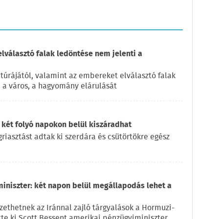
elválasztó falak ledöntése nem jelenti a
túrájától, valamint az embereket elválasztó falak
, a város, a hagyomány elárulását
 két folyó napokon belül kiszáradhat
iasztást adtak ki szerdára és csütörtökre egész
miniszter: két napon belül megállapodás lehet a
ethetnek az Iránnal zajló tárgyalások a Hormuzi-
ette ki Scott Bessent amerikai pénzügyiminiszter