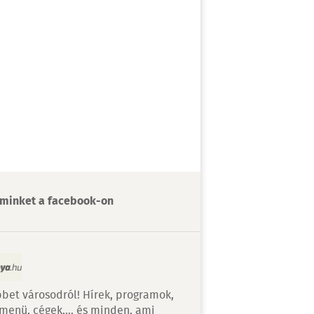
minket a facebook-on
bet városodról! Hírek, programok,
 menü, cégek…. és minden, ami