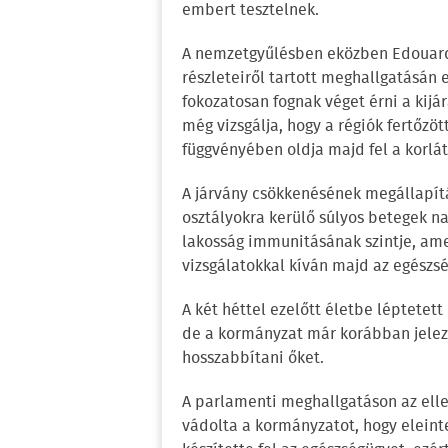
embert tesztelnek.
A nemzetgyűlésben eközben Edouard 
részleteiről tartott meghallgatásán
fokozatosan fognak véget érni a kijá
még vizsgálja, hogy a régiók fertőzöt
függvényében oldja majd fel a korlát
A járvány csökkenésének megállapítá
osztályokra kerülő súlyos betegek 
lakosság immunitásának szintje, ame
vizsgálatokkal kíván majd az egészs
A két héttel ezelőtt életbe léptetett
de a kormányzat már korábban jelezt
hosszabbítani őket.
A parlamenti meghallgatáson az ell
vádolta a kormányzatot, hogy eleint