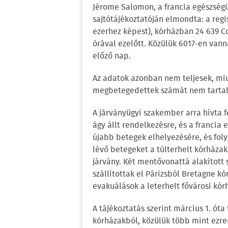
Jérome Salomon, a francia egészségü
sajtótájékoztatóján elmondta: a regis
ezerhez képest), kórházban 24 639 C
órával ezelőtt. Közülük 6017-en vann
előző nap.
Az adatok azonban nem teljesek, mi
megbetegedettek számát nem tarta
A járványügyi szakember arra hívta fe
ágy állt rendelkezésre, és a francia
újabb betegek elhelyezésére, és fol
lévő betegeket a túlterhelt kórházak
járvány. Két mentővonattá alakított
szállítottak el Párizsból Bretagne kó
evakuálások a leterhelt fővárosi kór
A tájékoztatás szerint március 1. ót
kórházakból, közülük több mint ezre