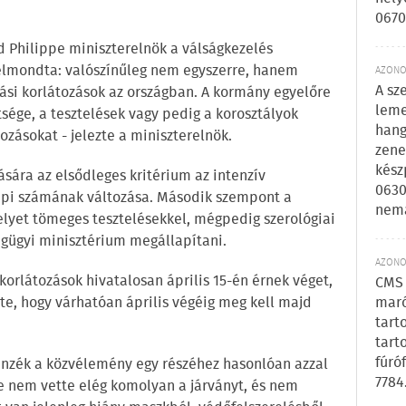
0670
Philippe miniszterelnök a válságkezelés
 elmondta: valószínűleg nem egyszerre, hanem
AZONOS
A sz
rási korlátozások az országban. A kormány egyelőre
leme
tsége, a tesztelések vagy pedig a korosztályok
hang
ozásokat - jelezte a miniszterelnök.
zene
kész
sára az elsődleges kritérium az intenzív
0630
napi számának változása. Második szempont a
nem
lyet tömeges tesztelésekkel, mégpedig szerológiai
égügyi minisztérium megállapítani.
AZONOS
 korlátozások hivatalosan április 15-én érnek véget,
CMS 
maró
e, hogy várhatóan április végéig meg kell majd
tart
tart
fúró
enzék a közvélemény egy részéhez hasonlóan azzal
7784
e nem vette elég komolyan a járványt, és nem