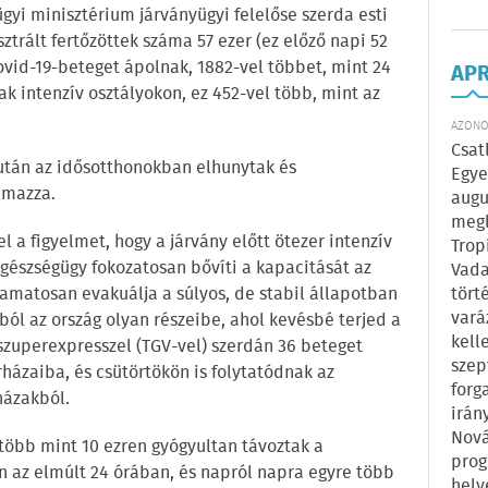
gyi minisztérium járványügyi felelőse szerda esti
ztrált fertőzöttek száma 57 ezer (ez előző napi 52
ovid-19-beteget ápolnak, 1882-vel többet, mint 24
AP
ak intenzív osztályokon, ez 452-vel több, mint az
AZONOS
Csat
után az idősotthonokban elhunytak és
Egye
lmazza.
augu
megl
l a figyelmet, hogy a járvány előtt ötezer intenzív
Trop
 egészségügy fokozatosan bővíti a kapacitását az
Vada
tört
yamatosan evakuálja a súlyos, de stabil állapotban
vará
ból az ország olyan részeibe, ahol kevésbé terjed a
kell
 szuperexpresszel (TGV-vel) szerdán 36 beteget
szep
rházaiba, és csütörtökön is folytatódnak az
forg
házakból.
irán
Nová
a több mint 10 ezren gyógyultan távoztak a
prog
n az elmúlt 24 órában, és napról napra egyre több
hely