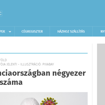
PEK
CÉGREGISZTER
HÁZHOZ SZÁLLÍTÁS
NY
LFÖLD
ÓJA JELENTI - ILLUSZTRÁCIÓ: PIXABAY
anciaországban négyezer
k száma