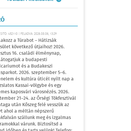
RÓ
ÍTÓ: 452110 | FELADVA: 2026.08.06, 13:29
lakozz a Túrabot – Hátizsák
sület következő útjaihoz! 2026.
sztus 16. családi élménynap,
átogatjuk a budapesti
icariumot és a Budakeszi
sparkot. 2026. szeptember 5–6.
énelem és kultúra úticél nyílt nap a
zslatos Kassai-völgybe és egy
emes kaposvári városnézés. 2026.
tember 21–24. az Őrségi Tökfesztivál
ataga után Kőszeg felé vesszük az
yt ahol a méltán népszerű
kfalván szállunk meg és izgalmas
ramokkal várunk. Biztosítsd a
ed időben és tarts velünk! Telefon: