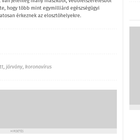
rt van jelenleg hiány maszkból, védőfelszerelésből
tte, hogy több mint egymilliárd egészségügyi
atosan érkeznek az elosztóhelyekre.
tt
,
járvány
,
koronavírus
HIRDETÉS