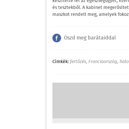
készítette fel az egészségügyet, ezé
és tesztekből. A kabinet megerősíte
maszkot rendelt meg, amelyek fokoz
Oszd meg barátaiddal
Címkék:
fertőzés
,
Franciaország
,
halo