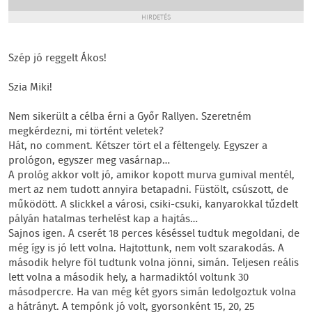
HIRDETÉS
Szép jó reggelt Ákos!
Szia Miki!
Nem sikerült a célba érni a Győr Rallyen. Szeretném
megkérdezni, mi történt veletek?
Hát, no comment. Kétszer tört el a féltengely. Egyszer a
prológon, egyszer meg vasárnap…
A prológ akkor volt jó, amikor kopott murva gumival mentél,
mert az nem tudott annyira betapadni. Füstölt, csúszott, de
működött. A slickkel a városi, csiki-csuki, kanyarokkal tűzdelt
pályán hatalmas terhelést kap a hajtás…
Sajnos igen. A cserét 18 perces késéssel tudtuk megoldani, de
még így is jó lett volna. Hajtottunk, nem volt szarakodás. A
második helyre föl tudtunk volna jönni, simán. Teljesen reális
lett volna a második hely, a harmadiktól voltunk 30
másodpercre. Ha van még két gyors simán ledolgoztuk volna
a hátrányt. A tempónk jó volt, gyorsonként 15, 20, 25