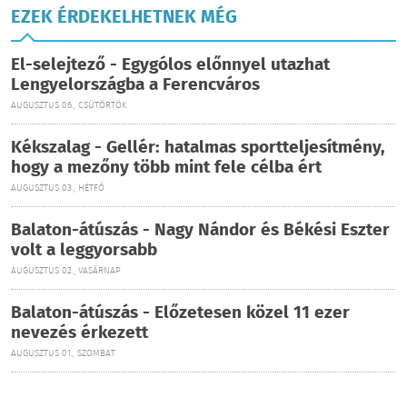
EZEK ÉRDEKELHETNEK MÉG
El-selejtező - Egygólos előnnyel utazhat
Lengyelországba a Ferencváros
AUGUSZTUS 06., CSÜTÖRTÖK
Kékszalag - Gellér: hatalmas sportteljesítmény,
hogy a mezőny több mint fele célba ért
AUGUSZTUS 03., HÉTFŐ
Balaton-átúszás - Nagy Nándor és Békési Eszter
volt a leggyorsabb
AUGUSZTUS 02., VASÁRNAP
Balaton-átúszás - Előzetesen közel 11 ezer
nevezés érkezett
AUGUSZTUS 01., SZOMBAT