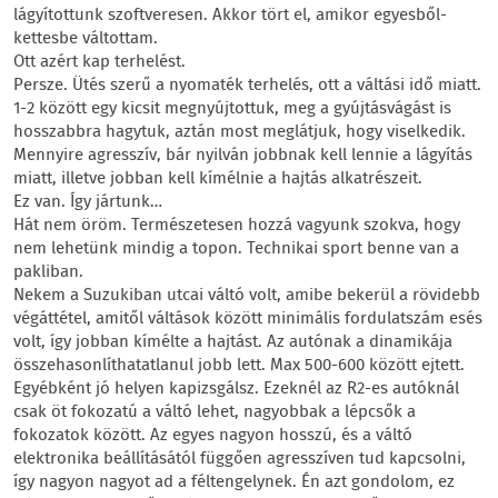
lágyítottunk szoftveresen. Akkor tört el, amikor egyesből-
kettesbe váltottam.
Ott azért kap terhelést.
Persze. Ütés szerű a nyomaték terhelés, ott a váltási idő miatt.
1-2 között egy kicsit megnyújtottuk, meg a gyújtásvágást is
hosszabbra hagytuk, aztán most meglátjuk, hogy viselkedik.
Mennyire agresszív, bár nyilván jobbnak kell lennie a lágyítás
miatt, illetve jobban kell kímélnie a hajtás alkatrészeit.
Ez van. Így jártunk…
Hát nem öröm. Természetesen hozzá vagyunk szokva, hogy
nem lehetünk mindig a topon. Technikai sport benne van a
pakliban.
Nekem a Suzukiban utcai váltó volt, amibe bekerül a rövidebb
végáttétel, amitől váltások között minimális fordulatszám esés
volt, így jobban kímélte a hajtást. Az autónak a dinamikája
összehasonlíthatatlanul jobb lett. Max 500-600 között ejtett.
Egyébként jó helyen kapizsgálsz. Ezeknél az R2-es autóknál
csak öt fokozatú a váltó lehet, nagyobbak a lépcsők a
fokozatok között. Az egyes nagyon hosszú, és a váltó
elektronika beállításától függően agresszíven tud kapcsolni,
így nagyon nagyot ad a féltengelynek. Én azt gondolom, ez