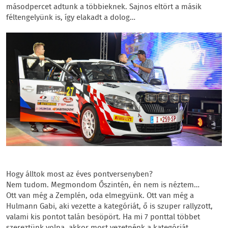
másodpercet adtunk a többieknek. Sajnos eltört a másik
féltengelyünk is, így elakadt a dolog…
Hogy álltok most az éves pontversenyben?
Nem tudom. Megmondom Őszintén, én nem is néztem…
Ott van még a Zemplén, oda elmegyünk. Ott van még a
Hulmann Gabi, aki vezette a kategóriát, ő is szuper rallyzott,
valami kis pontot talán besöpört. Ha mi 7 ponttal többet
szereztünk volna, akkor most vezetnénk a kategóriát.