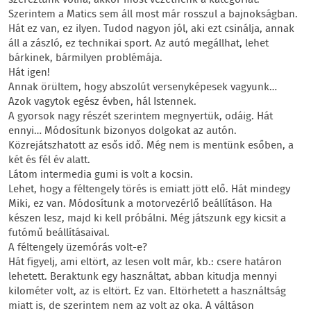
Szerintem a Matics sem áll most már rosszul a bajnokságban.
Hát ez van, ez ilyen. Tudod nagyon jól, aki ezt csinálja, annak
áll a zászló, ez technikai sport. Az autó megállhat, lehet
bárkinek, bármilyen problémája.
Hát igen!
Annak örültem, hogy abszolút versenyképesek vagyunk…
Azok vagytok egész évben, hál Istennek.
A gyorsok nagy részét szerintem megnyertük, odáig. Hát
ennyi… Módosítunk bizonyos dolgokat az autón.
Közrejátszhatott az esős idő. Még nem is mentünk esőben, a
két és fél év alatt.
Látom intermedia gumi is volt a kocsin.
Lehet, hogy a féltengely törés is emiatt jött elő. Hát mindegy
Miki, ez van. Módosítunk a motorvezérlő beállításon. Ha
készen lesz, majd ki kell próbálni. Még játszunk egy kicsit a
futómű beállításaival.
A féltengely üzemórás volt-e?
Hát figyelj, ami eltört, az lesen volt már, kb.: csere határon
lehetett. Beraktunk egy használtat, abban kitudja mennyi
kilométer volt, az is eltört. Ez van. Eltörhetett a használtság
miatt is, de szerintem nem az volt az oka. A váltáson