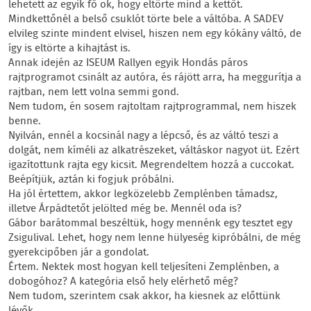
lehetett az egyik fő ok, hogy eltörte mind a kettőt.
Mindkettőnél a belső csuklót törte bele a váltóba. A SADEV
elvileg szinte mindent elvisel, hiszen nem egy kókány váltó, de
így is eltörte a kihajtást is.
Annak idején az ISEUM Rallyen egyik Hondás páros
rajtprogramot csinált az autóra, és rájött arra, ha meggurítja a
rajtban, nem lett volna semmi gond.
Nem tudom, én sosem rajtoltam rajtprogrammal, nem hiszek
benne.
Nyilván, ennél a kocsinál nagy a lépcső, és az váltó teszi a
dolgát, nem kíméli az alkatrészeket, váltáskor nagyot üt. Ezért
igazítottunk rajta egy kicsit. Megrendeltem hozzá a cuccokat.
Beépítjük, aztán ki fogjuk próbálni.
Ha jól értettem, akkor legközelebb Zemplénben támadsz,
illetve Árpádtetőt jelölted még be. Mennél oda is?
Gábor barátommal beszéltük, hogy mennénk egy tesztet egy
Zsigulival. Lehet, hogy nem lenne hülyeség kipróbálni, de még
gyerekcipőben jár a gondolat.
Értem. Nektek most hogyan kell teljesíteni Zemplénben, a
dobogóhoz? A kategória első hely elérhető még?
Nem tudom, szerintem csak akkor, ha kiesnek az előttünk
lévők.