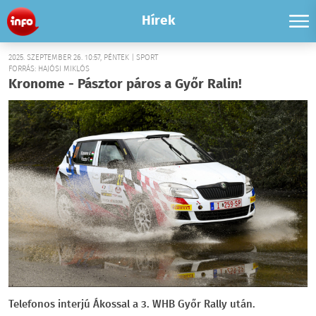
Hírek
2025. SZEPTEMBER 26. 10:57, PÉNTEK | SPORT
FORRÁS: HAJÓSI MIKLÓS
Kronome - Pásztor páros a Győr Ralin!
Telefonos interjú Ákossal a 3. WHB Győr Rally után.