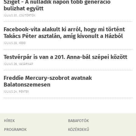
Sziget - A nulladik napon több generáció
bulizhat együtt
JÚLIUS 30., CSÜTÖRTÖK
Facebook-vita alakult ki arról, hogy mi történt
Takács Péter asztalán, amíg kivonult a Házból
JÚLIUS 28., KEDD
Testvérpár is van a 201. Anna-bál szépei között
JÚLIUS 26., VASÁRNAP
Freddie Mercury-szobrot avatnak
Balatonszemesen
JÚLIUS 24., PÉNTEK
HÍREK
BABAFOTÓK
PROGRAMOK
KÖZÉRDEKŰ