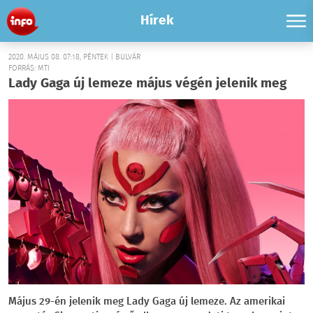
Hírek
2020. MÁJUS 08. 07:18, PÉNTEK | BULVÁR
FORRÁS: MTI
Lady Gaga új lemeze május végén jelenik meg
Május 29-én jelenik meg Lady Gaga új lemeze. Az amerikai