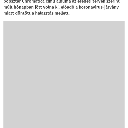
popsztár Chromatica című albuma az eredeti tervek szerint
múlt hónapban jött volna ki, előadó a koronavírus-járvány
miatt döntött a halasztás mellett.