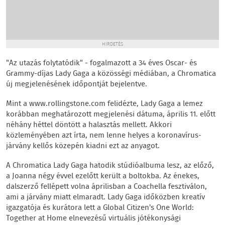
HIRDETÉS
"Az utazás folytatódik" - fogalmazott a 34 éves Oscar- és
Grammy-díjas Lady Gaga a közösségi médiában, a Chromatica
új megjelenésének időpontját bejelentve.
Mint a www.rollingstone.com felidézte, Lady Gaga a lemez
korábban meghatározott megjelenési dátuma, április 11. előtt
néhány héttel döntött a halasztás mellett. Akkori
közleményében azt írta, nem lenne helyes a koronavírus-
járvány kellős közepén kiadni ezt az anyagot.
A Chromatica Lady Gaga hatodik stúdióalbuma lesz, az előző,
a Joanna négy évvel ezelőtt került a boltokba. Az énekes,
dalszerző fellépett volna áprilisban a Coachella fesztiválon,
ami a járvány miatt elmaradt. Lady Gaga időközben kreatív
igazgatója és kurátora lett a Global Citizen's One World:
Together at Home elnevezésű virtuális jótékonysági