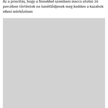
Az a prioritás, hogy a finnekkel szembeni meccs utolsó 20
percében történtek ne ismétlődjenek meg kedden a kazahok
elleni mérkőzésen