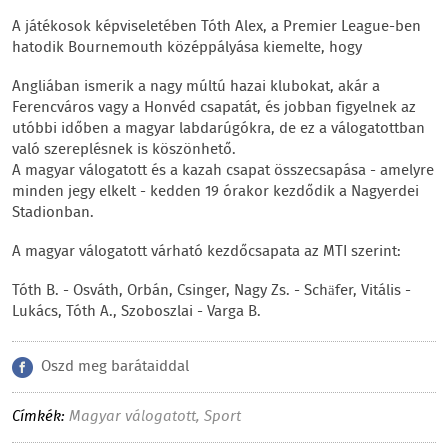
A játékosok képviseletében Tóth Alex, a Premier League-ben
hatodik Bournemouth középpályása kiemelte, hogy
Angliában ismerik a nagy múltú hazai klubokat, akár a
Ferencváros vagy a Honvéd csapatát, és jobban figyelnek az
utóbbi időben a magyar labdarúgókra, de ez a válogatottban
való szereplésnek is köszönhető.
A magyar válogatott és a kazah csapat összecsapása - amelyre
minden jegy elkelt - kedden 19 órakor kezdődik a Nagyerdei
Stadionban.
A magyar válogatott várható kezdőcsapata az MTI szerint:
Tóth B. - Osváth, Orbán, Csinger, Nagy Zs. - Schäfer, Vitális -
Lukács, Tóth A., Szoboszlai - Varga B.
Oszd meg barátaiddal
Címkék:
Magyar válogatott
,
Sport