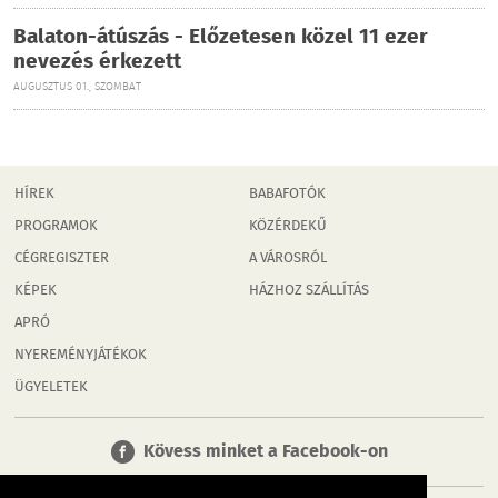
Balaton-átúszás - Előzetesen közel 11 ezer
nevezés érkezett
AUGUSZTUS 01., SZOMBAT
HÍREK
BABAFOTÓK
PROGRAMOK
KÖZÉRDEKŰ
CÉGREGISZTER
A VÁROSRÓL
KÉPEK
HÁZHOZ SZÁLLÍTÁS
APRÓ
NYEREMÉNYJÁTÉKOK
ÜGYELETEK
Kövess minket a Facebook-on