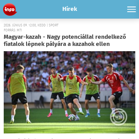
Hírek
2026. JÚNIUS 09. 12:00, KEDD | SPORT
FORRÁS: MTI
Magyar-kazah - Nagy potenciállal rendelkező
fiatalok lépnek pályára a kazahok ellen