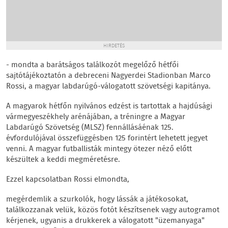
HIRDETÉS
- mondta a barátságos találkozót megelőző hétfői
sajtótájékoztatón a debreceni Nagyerdei Stadionban Marco
Rossi, a magyar labdarúgó-válogatott szövetségi kapitánya.
A magyarok hétfőn nyilvános edzést is tartottak a hajdúsági
vármegyeszékhely arénájában, a tréningre a Magyar
Labdarúgó Szövetség (MLSZ) fennállásáénak 125.
évfordulójával összefüggésben 125 forintért lehetett jegyet
venni. A magyar futballisták mintegy ötezer néző előtt
készültek a keddi megméretésre.
Ezzel kapcsolatban Rossi elmondta,
megérdemlik a szurkolók, hogy lássák a játékosokat,
találkozzanak velük, közös fotót készítsenek vagy autogramot
kérjenek, ugyanis a drukkerek a válogatott "üzemanyaga"