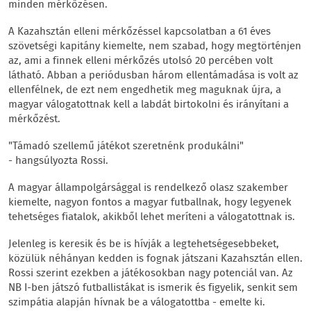
minden mérkőzésen.
A Kazahsztán elleni mérkőzéssel kapcsolatban a 61 éves
szövetségi kapitány kiemelte, nem szabad, hogy megtörténjen
az, ami a finnek elleni mérkőzés utolsó 20 percében volt
látható. Abban a periódusban három ellentámadása is volt az
ellenfélnek, de ezt nem engedhetik meg maguknak újra, a
magyar válogatottnak kell a labdát birtokolni és irányítani a
mérkőzést.
"Támadó szellemű játékot szeretnénk produkálni"
- hangsúlyozta Rossi.
A magyar állampolgársággal is rendelkező olasz szakember
kiemelte, nagyon fontos a magyar futballnak, hogy legyenek
tehetséges fiatalok, akikből lehet meríteni a válogatottnak is.
Jelenleg is keresik és be is hívják a legtehetségesebbeket,
közülük néhányan kedden is fognak játszani Kazahsztán ellen.
Rossi szerint ezekben a játékosokban nagy potenciál van. Az
NB I-ben játszó futballistákat is ismerik és figyelik, senkit sem
szimpátia alapján hívnak be a válogatottba - emelte ki.