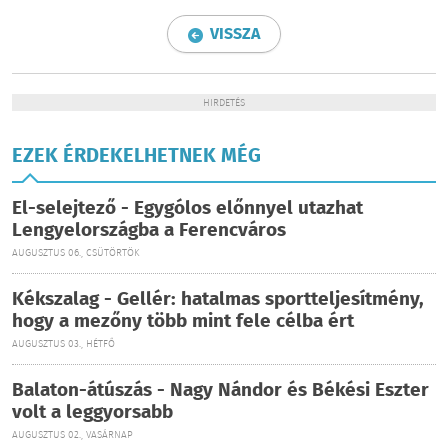
VISSZA
HIRDETÉS
EZEK ÉRDEKELHETNEK MÉG
El-selejtező - Egygólos előnnyel utazhat
Lengyelországba a Ferencváros
AUGUSZTUS 06., CSÜTÖRTÖK
Kékszalag - Gellér: hatalmas sportteljesítmény,
hogy a mezőny több mint fele célba ért
AUGUSZTUS 03., HÉTFŐ
Balaton-átúszás - Nagy Nándor és Békési Eszter
volt a leggyorsabb
AUGUSZTUS 02., VASÁRNAP