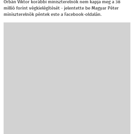
Orbán Viktor korábbi miniszterelnök nem kapja meg a 38
millió forint végkielégítését - jelentette be Magyar Péter
miniszterelnök péntek este a Facebook-oldalán.