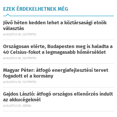
EZEK ÉRDEKELHETNEK MÉG
Jövő héten kedden lehet a köztársasági elnök
választás
AUGUSZTUS 06., CSÜTÖRTÖK
Országosan elérte, Budapesten meg is haladta a
40 Celsius-fokot a legmagasabb hőmérséklet
AUGUSZTUS 06., CSÜTÖRTÖK
Magyar Péter: átfogó energiafejlesztési tervet
fogadott el a kormány
AUGUSZTUS 06., CSÜTÖRTÖK
Gajdos László: átfogó országos ellenőrzés indult
az akkucégeknél
AUGUSZTUS 05., SZERDA