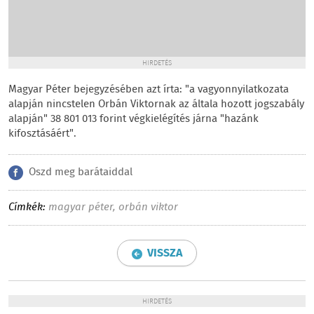
HIRDETÉS
Magyar Péter bejegyzésében azt írta: "a vagyonnyilatkozata
alapján nincstelen Orbán Viktornak az általa hozott jogszabály
alapján" 38 801 013 forint végkielégítés járna "hazánk
kifosztásáért".
Oszd meg barátaiddal
Címkék:
magyar péter
,
orbán viktor
VISSZA
HIRDETÉS