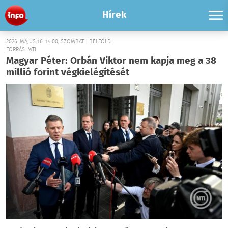
Hírek
2026. MÁJUS 16. 14:00, SZOMBAT | BELFÖLD
FORRÁS: MTI
Magyar Péter: Orbán Viktor nem kapja meg a 38
millió forint végkielégítését