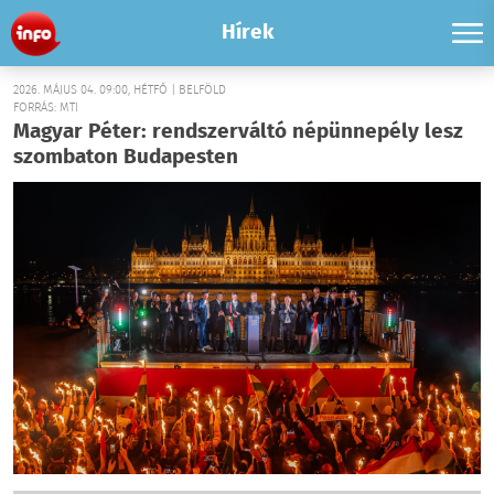
Hírek
2026. MÁJUS 04. 09:00, HÉTFŐ | BELFÖLD
FORRÁS: MTI
Magyar Péter: rendszerváltó népünnepély lesz
szombaton Budapesten