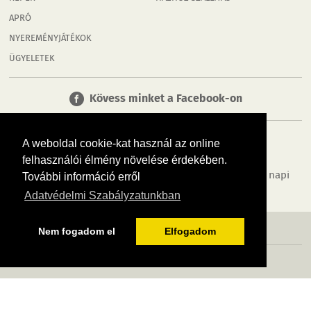
APRÓ
NYEREMÉNYJÁTÉKOK
ÜGYELETEK
Kövess minket a Facebook-on
A weboldal cookie-kat használ az online
felhasználói élmény növelése érdekében.
Tudj meg többet városodról! Hírek, programok, képek, napi
További információ erről
menü, cégek…. és minden, ami Tatabánya
Adatvédelmi Szabályzatunkban
MÉDIAAJÁNLÓ
ADATVÉDELEM
IMPRESSZUM
RÓLUNK
ÁSZF
Nem fogadom el
Elfogadom
Copyright InfoVárosok. Minden jog fenntartva. | Web design & arculat by
Voov