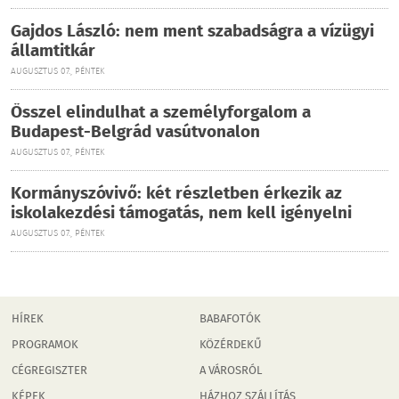
Gajdos László: nem ment szabadságra a vízügyi
államtitkár
AUGUSZTUS 07., PÉNTEK
Ősszel elindulhat a személyforgalom a
Budapest-Belgrád vasútvonalon
AUGUSZTUS 07., PÉNTEK
Kormányszóvivő: két részletben érkezik az
iskolakezdési támogatás, nem kell igényelni
AUGUSZTUS 07., PÉNTEK
HÍREK
BABAFOTÓK
PROGRAMOK
KÖZÉRDEKŰ
CÉGREGISZTER
A VÁROSRÓL
KÉPEK
HÁZHOZ SZÁLLÍTÁS