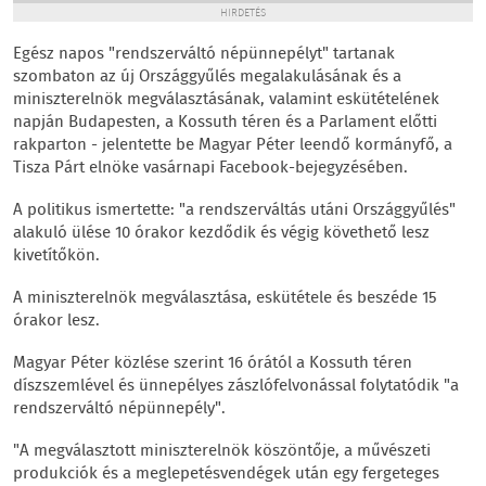
HIRDETÉS
Egész napos "rendszerváltó népünnepélyt" tartanak
szombaton az új Országgyűlés megalakulásának és a
miniszterelnök megválasztásának, valamint eskütételének
napján Budapesten, a Kossuth téren és a Parlament előtti
rakparton - jelentette be Magyar Péter leendő kormányfő, a
Tisza Párt elnöke vasárnapi Facebook-bejegyzésében.
A politikus ismertette: "a rendszerváltás utáni Országgyűlés"
alakuló ülése 10 órakor kezdődik és végig követhető lesz
kivetítőkön.
A miniszterelnök megválasztása, eskütétele és beszéde 15
órakor lesz.
Magyar Péter közlése szerint 16 órától a Kossuth téren
díszszemlével és ünnepélyes zászlófelvonással folytatódik "a
rendszerváltó népünnepély".
"A megválasztott miniszterelnök köszöntője, a művészeti
produkciók és a meglepetésvendégek után egy fergeteges