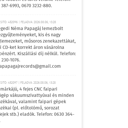
 387-6993, 0670 3232-880.
ÍTÓ: 452096 | FELADVA: 2026.08.06, 13:28
egedi Néma Papagáj lemezbolt
zgyűjteményeket, kis és nagy
lemezeket, műsoros zenekazettákat,
i CD-ket korrekt áron vásárolna
pénzért. Kiszállási díj nélkül. Telefon:
 230-1076.
apapagajrecords@gmail.com
ÍTÓ: 452097 | FELADVA: 2026.08.06, 13:28
márkájú, 4 fejes CNC faipari
gép vákuumszivattyúval és minden
ozékával, valamint faipari gépek
ozékai (pl. előtolómű, sorozat
fejek stb.) eladók. Telefon: 0630 364-
.