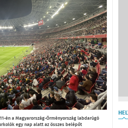
HE
r 11-én a Magyarország-Örményország labdarúgó
urkolók egy nap alatt az összes belépőt