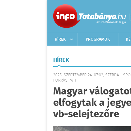
HÍREK
PROGRAMOK
KÉ
HÍREK
2025. SZEPTEMBER 24. 07:02, SZERDA | SP
FORRÁS: MTI
Magyar válogatot
elfogytak a jegy
vb-selejtezőre