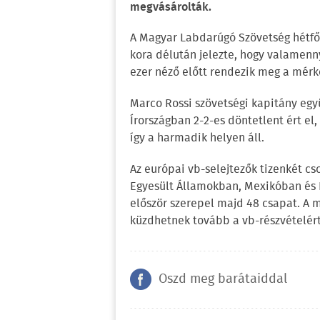
megvásárolták.
A Magyar Labdarúgó Szövetség hétfőn
kora délután jelezte, hogy valamenny
ezer néző előtt rendezik meg a mérk
Marco Rossi szövetségi kapitány eg
Írországban 2-2-es döntetlent ért el,
így a harmadik helyen áll.
Az európai vb-selejtezők tizenkét cso
Egyesült Államokban, Mexikóban és 
először szerepel majd 48 csapat. A 
küzdhetnek tovább a vb-részvételért
Oszd meg barátaiddal