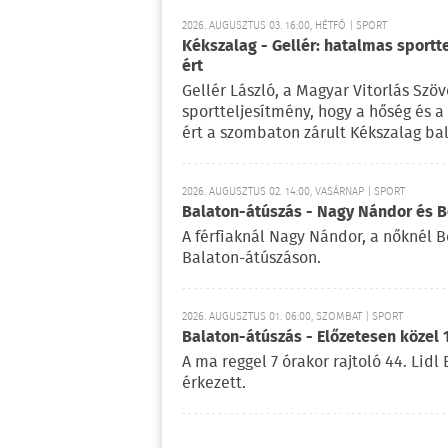
2026. AUGUSZTUS 03. 16:00, HÉTFŐ | SPORT
Kékszalag - Gellér: hatalmas sportt
ért
Gellér László, a Magyar Vitorlás Szö
sportteljesítmény, hogy a hőség és 
ért a szombaton zárult Kékszalag ba
2026. AUGUSZTUS 02. 14:00, VASÁRNAP | SPORT
Balaton-átúszás - Nagy Nándor és Bé
A férfiaknál Nagy Nándor, a nőknél B
Balaton-átúszáson.
2026. AUGUSZTUS 01. 06:00, SZOMBAT | SPORT
Balaton-átúszás - Előzetesen közel 
A ma reggel 7 órakor rajtoló 44. Lid
érkezett.