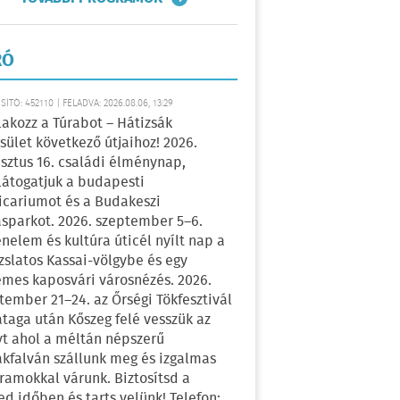
RÓ
ÍTÓ: 452110 | FELADVA: 2026.08.06, 13:29
lakozz a Túrabot – Hátizsák
sület következő útjaihoz! 2026.
sztus 16. családi élménynap,
átogatjuk a budapesti
icariumot és a Budakeszi
sparkot. 2026. szeptember 5–6.
énelem és kultúra úticél nyílt nap a
zslatos Kassai-völgybe és egy
emes kaposvári városnézés. 2026.
tember 21–24. az Őrségi Tökfesztivál
ataga után Kőszeg felé vesszük az
yt ahol a méltán népszerű
kfalván szállunk meg és izgalmas
ramokkal várunk. Biztosítsd a
ed időben és tarts velünk! Telefon: