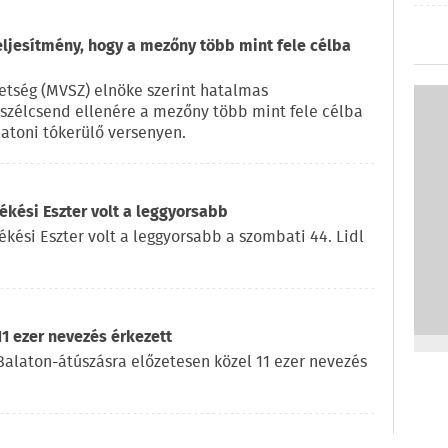
eljesítmény, hogy a mezőny több mint fele célba
vetség (MVSZ) elnöke szerint hatalmas
a szélcsend ellenére a mezőny több mint fele célba
latoni tókerülő versenyen.
kési Eszter volt a leggyorsabb
ékési Eszter volt a leggyorsabb a szombati 44. Lidl
11 ezer nevezés érkezett
l Balaton-átúszásra előzetesen közel 11 ezer nevezés