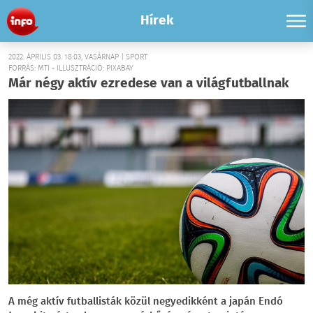
Hírek
2022. ÁPRILIS 03. 18:03, VASÁRNAP | SPORT
FORRÁS: MTI - ILLUSZTRÁCIÓ: PIXABAY
Már négy aktív ezredese van a világfutballnak
A még aktív futballisták közül negyedikként a japán Endó