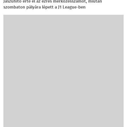
Jaszuhito érte el az ezres mérkőzésszámot, miután
szombaton pályára lépett a J1 League-ben