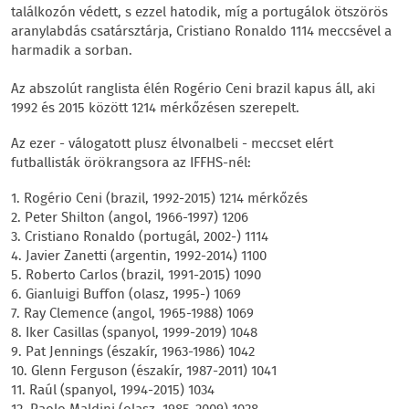
találkozón védett, s ezzel hatodik, míg a portugálok ötszörös
aranylabdás csatársztárja, Cristiano Ronaldo 1114 meccsével a
harmadik a sorban.
Az abszolút ranglista élén Rogério Ceni brazil kapus áll, aki
1992 és 2015 között 1214 mérkőzésen szerepelt.
Az ezer - válogatott plusz élvonalbeli - meccset elért
futballisták örökrangsora az IFFHS-nél:
1. Rogério Ceni (brazil, 1992-2015) 1214 mérkőzés
2. Peter Shilton (angol, 1966-1997) 1206
3. Cristiano Ronaldo (portugál, 2002-) 1114
4. Javier Zanetti (argentin, 1992-2014) 1100
5. Roberto Carlos (brazil, 1991-2015) 1090
6. Gianluigi Buffon (olasz, 1995-) 1069
7. Ray Clemence (angol, 1965-1988) 1069
8. Iker Casillas (spanyol, 1999-2019) 1048
9. Pat Jennings (északír, 1963-1986) 1042
10. Glenn Ferguson (északír, 1987-2011) 1041
11. Raúl (spanyol, 1994-2015) 1034