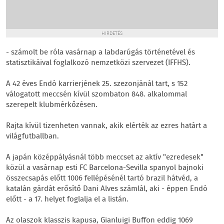
HIRDETÉS
- számolt be róla vasárnap a labdarúgás történetével és
statisztikáival foglalkozó nemzetközi szervezet (IFFHS).
A 42 éves Endó karrierjének 25. szezonjánál tart, s 152
válogatott meccsén kívül szombaton 848. alkalommal
szerepelt klubmérkőzésen.
Rajta kívül tizenheten vannak, akik elérték az ezres határt a
világfutballban.
A japán középpályásnál több meccset az aktív "ezredesek"
közül a vasárnap esti FC Barcelona-Sevilla spanyol bajnoki
összecsapás előtt 1006 fellépésénél tartó brazil hátvéd, a
katalán gárdát erősítő Dani Alves számlál, aki - éppen Endó
előtt - a 17. helyet foglalja el a listán.
Az olaszok klasszis kapusa, Gianluigi Buffon eddig 1069