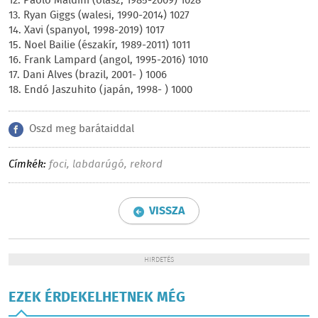
12. Paolo Maldini (olasz, 1985-2009) 1028
13. Ryan Giggs (walesi, 1990-2014) 1027
14. Xavi (spanyol, 1998-2019) 1017
15. Noel Bailie (északír, 1989-2011) 1011
16. Frank Lampard (angol, 1995-2016) 1010
17. Dani Alves (brazil, 2001- ) 1006
18. Endó Jaszuhito (japán, 1998- ) 1000
Oszd meg barátaiddal
Címkék:
foci
,
labdarúgó
,
rekord
VISSZA
HIRDETÉS
EZEK ÉRDEKELHETNEK MÉG