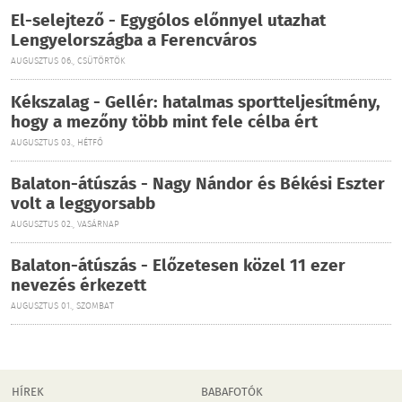
El-selejtező - Egygólos előnnyel utazhat
Lengyelországba a Ferencváros
AUGUSZTUS 06., CSÜTÖRTÖK
Kékszalag - Gellér: hatalmas sportteljesítmény,
hogy a mezőny több mint fele célba ért
AUGUSZTUS 03., HÉTFŐ
Balaton-átúszás - Nagy Nándor és Békési Eszter
volt a leggyorsabb
AUGUSZTUS 02., VASÁRNAP
Balaton-átúszás - Előzetesen közel 11 ezer
nevezés érkezett
AUGUSZTUS 01., SZOMBAT
HÍREK
BABAFOTÓK