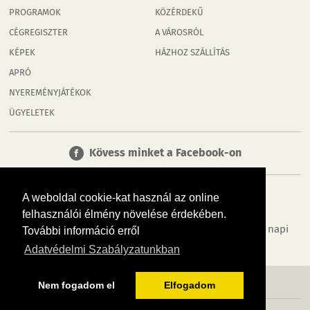
PROGRAMOK
KÖZÉRDEKŰ
CÉGREGISZTER
A VÁROSRÓL
KÉPEK
HÁZHOZ SZÁLLÍTÁS
APRÓ
NYEREMÉNYJÁTÉKOK
ÜGYELETEK
Kövess minket a Facebook-on
A weboldal cookie-kat használ az online
felhasználói élmény növelése érdekében.
Tudj meg többet városodról! Hírek, programok, képek, napi
További információ erről
menü, cégek…. és minden, ami Tatabánya
Adatvédelmi Szabályzatunkban
MÉDIAAJÁNLÓ
ADATVÉDELEM
IMPRESSZUM
RÓLUNK
ÁSZF
Nem fogadom el
Elfogadom