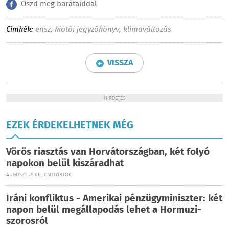
Oszd meg barátaiddal
Címkék:
ensz
,
kiotói jegyzőkönyv
,
klímaváltozás
VISSZA
HIRDETÉS
EZEK ÉRDEKELHETNEK MÉG
Vörös riasztás van Horvátországban, két folyó
napokon belül kiszáradhat
AUGUSZTUS 06., CSÜTÖRTÖK
Iráni konfliktus - Amerikai pénzügyminiszter: két
napon belül megállapodás lehet a Hormuzi-
szorosról