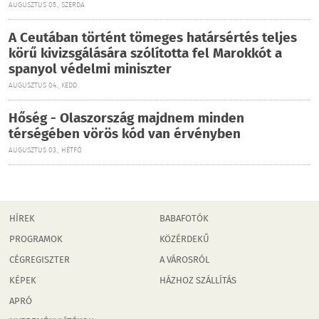
AUGUSZTUS 05., SZERDA
A Ceutában történt tömeges határsértés teljes
körű kivizsgálására szólította fel Marokkót a
spanyol védelmi miniszter
AUGUSZTUS 04., KEDD
Hőség - Olaszország majdnem minden
térségében vörös kód van érvényben
AUGUSZTUS 03., HÉTFŐ
HÍREK
BABAFOTÓK
PROGRAMOK
KÖZÉRDEKŰ
CÉGREGISZTER
A VÁROSRÓL
KÉPEK
HÁZHOZ SZÁLLÍTÁS
APRÓ