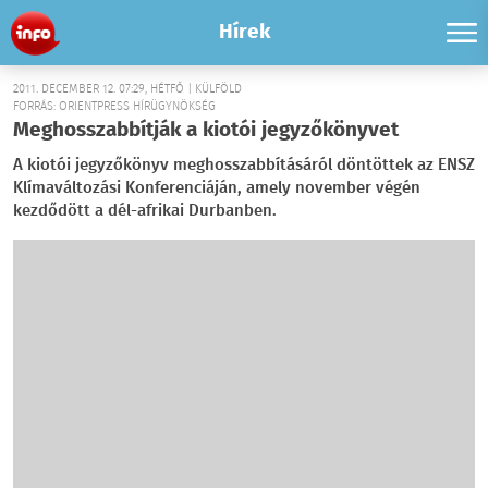
Hírek
2011. DECEMBER 12. 07:29, HÉTFŐ | KÜLFÖLD
FORRÁS: ORIENTPRESS HÍRÜGYNÖKSÉG
Meghosszabbítják a kiotói jegyzőkönyvet
A kiotói jegyzőkönyv meghosszabbításáról döntöttek az ENSZ
Klímaváltozási Konferenciáján, amely november végén
kezdődött a dél-afrikai Durbanben.