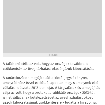
HIRDETÉS
A találkozó célja az volt, hogy az országok továbbra is
csökkentsék az üvegházhatást okozó gázok kibocsátását.
A tanácskozáson megújították a kiotói jegyzőkönyvet,
amelyről húsz évvel ezelőtt állapodtak meg, s amelynek első
vállalási időszaka 2012-ben lejár. A tárgyalások és a megújítás
célja az volt, hogy a protokollt ratifikáló országok 2013-tól
ismét vállaljanak kötelezettséget az üvegházhatást okozó
gázok kibocsátásának csökkentésére - tudatta a hirado.hu.