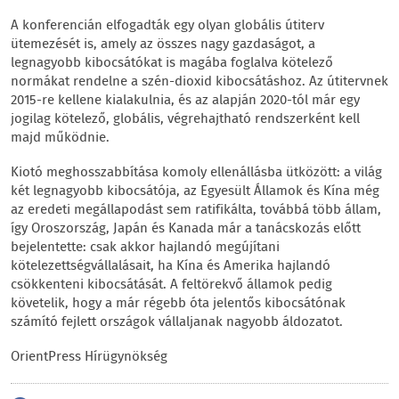
A konferencián elfogadták egy olyan globális útiterv
ütemezését is, amely az összes nagy gazdaságot, a
legnagyobb kibocsátókat is magába foglalva kötelező
normákat rendelne a szén-dioxid kibocsátáshoz. Az útitervnek
2015-re kellene kialakulnia, és az alapján 2020-tól már egy
jogilag kötelező, globális, végrehajtható rendszerként kell
majd működnie.
Kiotó meghosszabbítása komoly ellenállásba ütközött: a világ
két legnagyobb kibocsátója, az Egyesült Államok és Kína még
az eredeti megállapodást sem ratifikálta, továbbá több állam,
így Oroszország, Japán és Kanada már a tanácskozás előtt
bejelentette: csak akkor hajlandó megújítani
kötelezettségvállalásait, ha Kína és Amerika hajlandó
csökkenteni kibocsátását. A feltörekvő államok pedig
követelik, hogy a már régebb óta jelentős kibocsátónak
számító fejlett országok vállaljanak nagyobb áldozatot.
OrientPress Hírügynökség