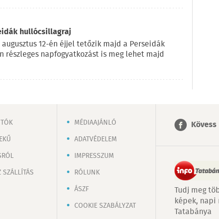
eidák hullócsillagraj
 augusztus 12-én éjjel tetőzik majd a Perseidák
on részleges napfogyatkozást is meg lehet majd
OTÓK
MÉDIAAJÁNLÓ
Kövess 
EKŰ
ADATVÉDELEM
SRÓL
IMPRESSZUM
 SZÁLLÍTÁS
RÓLUNK
ÁSZF
Tudj meg töb
képek, napi
COOKIE SZABÁLYZAT
Tatabánya