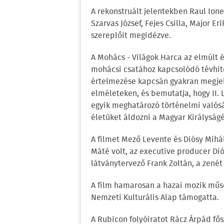
A rekonstruált jelentekben Raul Ionesc
Szarvas József, Fejes Csilla, Major E
szereplőit megidézve.
A Mohács - Világok Harca az elmúlt
mohácsi csatához kapcsolódó tévhitet
értelmezése kapcsán gyakran megje
elméleteken, és bemutatja, hogy II. 
egyik meghatározó történelmi valóság
életüket áldozni a Magyar Királyságér
A filmet Mező Levente és Diósy Mihál
Máté volt, az executive producer Dió
látványtervező Frank Zoltán, a zenét
A film hamarosan a hazai mozik műso
Nemzeti Kulturális Alap támogatta.
A Rubicon folyóiratot Rácz Árpád fő