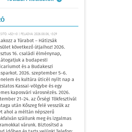
RÓ
ÍTÓ: 452110 | FELADVA: 2026.08.06, 13:29
lakozz a Túrabot – Hátizsák
sület következő útjaihoz! 2026.
sztus 16. családi élménynap,
átogatjuk a budapesti
icariumot és a Budakeszi
sparkot. 2026. szeptember 5–6.
énelem és kultúra úticél nyílt nap a
zslatos Kassai-völgybe és egy
emes kaposvári városnézés. 2026.
tember 21–24. az Őrségi Tökfesztivál
ataga után Kőszeg felé vesszük az
yt ahol a méltán népszerű
kfalván szállunk meg és izgalmas
ramokkal várunk. Biztosítsd a
ed időben és tarts velünk! Telefon: