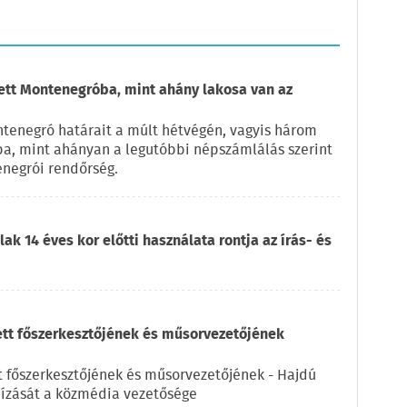
zett Montenegróba, mint ahány lakosa van az
ntenegró határait a múlt hétvégén, vagyis három
ba, mint ahányan a legutóbbi népszámlálás szerint
enegrói rendőrség.
ak 14 éves kor előtti használata rontja az írás- és
ett főszerkesztőjének és műsorvezetőjének
t főszerkesztőjének és műsorvezetőjének - Hajdú
ízását a közmédia vezetősége