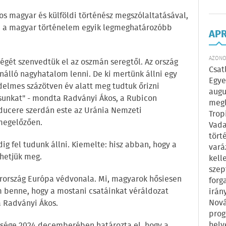
os magyar és külföldi történész megszólaltatásával,
be a magyar történelem egyik legmeghatározóbb
AP
AZONOS
égét szenvedtük el az oszmán seregtől. Az ország
Csat
nálló nagyhatalom lenni. De ki mertünk állni egy
Egye
delmes százötven év alatt meg tudtuk őrizni
augu
sunkat" - mondta Radványi Ákos, a Rubicon
megl
ucere szerdán este az Uránia Nemzeti
Trop
 megelőzően.
Vada
tört
g fel tudunk állni. Kiemelte: hisz abban, hogy a
vará
thetjük meg.
kell
szep
arország Európa védvonala. Mi, magyarok hősiesen
forg
om benne, hogy a mostani csatáinkat véráldozat
irán
Nová
á Radványi Ákos.
prog
hely
ősége 2024 decemberében határozta el, hogy a