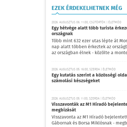
EZEK ÉRDEKELHETNEK MÉG
2026. AUGUSZTUS 06. 11:00, CSÜTÖRTÖK | ÉLETMÓD
Egy hétvége alatt több turista érke
országnak
Több mint 632 ezer utas lépte át Mo
nap alatt többen érkeztek az ország
az országban élnek - közölte a mont
2026. AUGUSZTUS 05. 16:00, SZERDA | ÉLETMÓD
Egy kutatás szerint a közösségi oldal
számolási készségeket
2026. AUGUSZTUS 05. 11:00, SZERDA | ÉLETMÓD
Visszavonták az M1 Híradó bejelent
megbízását
Visszavonta az M1 Híradó bejelentet
Gábornak és Borsa Miklósnak - megb