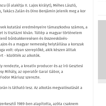
u (ő alakítja II. Lajos királyt), Méhes László,
rik, Takács Zalán és Dino Benjámin jelenik meg a kor
 évek kutatási eredményeire támaszkodva számos, a
 is tisztázni kíván. Túllép a magyar történelem
lenő bűnbakkeresésen és összeesküvés-
Lajos és a magyar nemesség helytállása a korszak
a volt: olyan szereplőké, akik készen álltak
t - közölték az alkotók.
y rendezte, a kreatív producer és az író Gesztesi
sy Mihály, az operatőr Garai Gábor, a
 Fodor Máriusz szerezte.
rán is látható lesz. Az alkotás megvalósulását a
szerkesztő 1989-ben alapította, azóta csaknem