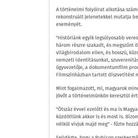
A történelmi folyóirat alkotása szám
rekonstruált jelenetekkel mutatja 
eseményét.
"Históriánk egyik legsúlyosabb veres
három részre szakadt, és megszűnt ö
világbirodalom ellen, és hosszú, küz
nemzeti identitásunkat, szuverenitá
ügyvezetője, a dokumentumfilm prod
Filmszínházban tartott díszvetítést
Mint fogalmazott, mi, magyarok mindi
jövőt a történelmünkön keresztül ér
"Ötszáz évvel ezelőtt és ma is Magy
küzdöttünk akkor is és most is. Bíz
nélkül vívjuk majd meg" - fűzte hozz
Felidézte, hogy a Rubicon szerkeszt