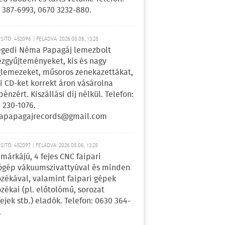
 387-6993, 0670 3232-880.
ÍTÓ: 452096 | FELADVA: 2026.08.06, 13:28
egedi Néma Papagáj lemezbolt
zgyűjteményeket, kis és nagy
lemezeket, műsoros zenekazettákat,
i CD-ket korrekt áron vásárolna
pénzért. Kiszállási díj nélkül. Telefon:
 230-1076.
apapagajrecords@gmail.com
ÍTÓ: 452097 | FELADVA: 2026.08.06, 13:28
márkájú, 4 fejes CNC faipari
gép vákuumszivattyúval és minden
ozékával, valamint faipari gépek
ozékai (pl. előtolómű, sorozat
fejek stb.) eladók. Telefon: 0630 364-
.