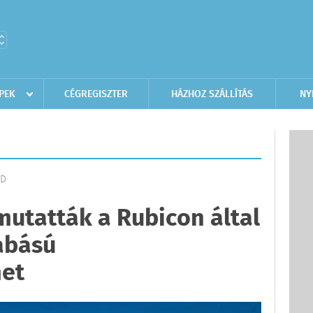
PEK
CÉGREGISZTER
HÁZHOZ SZÁLLÍTÁS
NY
ÓD
utatták a Rubicon által
abású
et