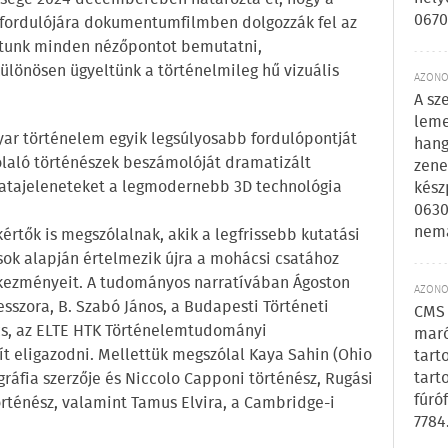
0670
vfordulójára dokumentumfilmben dolgozzák fel az
áltunk minden nézőpontot bemutatni,
ülönösen ügyeltünk a történelmileg hű vizuális
AZONOS
A sz
leme
r történelem egyik legsúlyosabb fordulópontját
hang
laló történészek beszámolóját dramatizált
zene
csatajeleneteket a legmodernebb 3D technológia
kész
0630
nem
kértők is megszólalnak, akik a legfrissebb kutatási
sok alapján értelmezik újra a mohácsi csatához
kezményeit. A tudományos narratívában Ágoston
AZONOS
sszora, B. Szabó János, a Budapesti Történeti
CMS 
cs, az ELTE HTK Történelemtudományi
maró
t eligazodni. Mellettük megszólal Kaya Sahin (Ohio
tart
tart
ráfia szerzője és Niccolo Capponi történész, Rugási
fúró
 történész, valamint Tamus Elvira, a Cambridge-i
7784