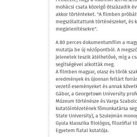
mohácsi csata közelgő ötszázadik é
akkor történteket. "A filmben prób
megszólaltattunk történészeket, és k
megjelenítésekre".
A 80 perces dokumentumfilm a magya
mutatja be új nézőpontból. A megszó
jelenetek teszik átélhetővé, míg a 
segítségével alkották meg.
A filmben magyar, olasz és török sza
eredmények és újonnan feltárt forrá
vezető eseményeket és annak követ
Gábor, a Georgetown University profe
Múzeum történésze és Varga Szabol
kutatóintézetének főmunkatársa segí
State University), a Szulejmán monog
Gyula klasszika filológus, filozófiai
Egyetem fiatal kutatója.