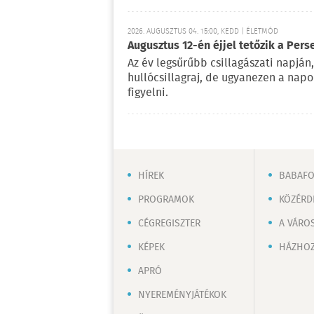
2026. AUGUSZTUS 04. 15:00, KEDD | ÉLETMÓD
Augusztus 12-én éjjel tetőzik a Pers
Az év legsűrűbb csillagászati napján,
hullócsillagraj, de ugyanezen a nap
figyelni.
HÍREK
BABAF
PROGRAMOK
KÖZÉRD
CÉGREGISZTER
A VÁRO
KÉPEK
HÁZHOZ
APRÓ
NYEREMÉNYJÁTÉKOK