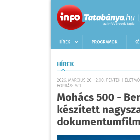
HÍREK
PROGRAMOK
KÉ
HÍREK
2026. MÁRCIUS 20. 12:00, PÉNTEK | ÉLETM
FORRÁS: MTI
Mohács 500 - Bem
készített nagysz
dokumentumfilm