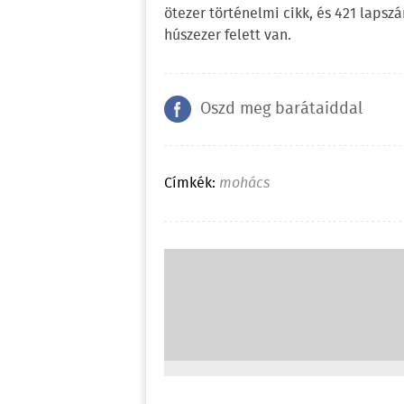
ötezer történelmi cikk, és 421 laps
húszezer felett van.
Oszd meg barátaiddal
Címkék:
mohács