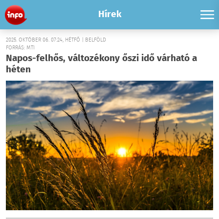
Hírek
2025. OKTÓBER 06. 07:24, HÉTFŐ | BELFÖLD
FORRÁS: MTI
Napos-felhős, változékony őszi idő várható a
héten