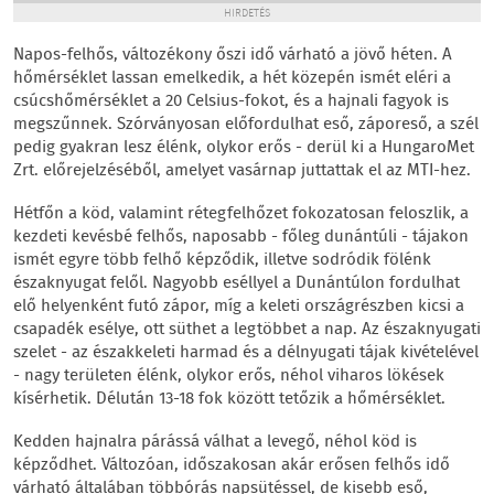
HIRDETÉS
Napos-felhős, változékony őszi idő várható a jövő héten. A
hőmérséklet lassan emelkedik, a hét közepén ismét eléri a
csúcshőmérséklet a 20 Celsius-fokot, és a hajnali fagyok is
megszűnnek. Szórványosan előfordulhat eső, záporeső, a szél
pedig gyakran lesz élénk, olykor erős - derül ki a HungaroMet
Zrt. előrejelzéséből, amelyet vasárnap juttattak el az MTI-hez.
Hétfőn a köd, valamint rétegfelhőzet fokozatosan feloszlik, a
kezdeti kevésbé felhős, naposabb - főleg dunántúli - tájakon
ismét egyre több felhő képződik, illetve sodródik fölénk
északnyugat felől. Nagyobb eséllyel a Dunántúlon fordulhat
elő helyenként futó zápor, míg a keleti országrészben kicsi a
csapadék esélye, ott süthet a legtöbbet a nap. Az északnyugati
szelet - az északkeleti harmad és a délnyugati tájak kivételével
- nagy területen élénk, olykor erős, néhol viharos lökések
kísérhetik. Délután 13-18 fok között tetőzik a hőmérséklet.
Kedden hajnalra párássá válhat a levegő, néhol köd is
képződhet. Változóan, időszakosan akár erősen felhős idő
várható általában többórás napsütéssel, de kisebb eső,