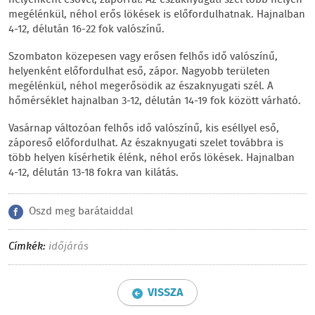
helyenként esővel, záporral. Az északnyugati szél több helyen
megélénkül, néhol erős lökések is előfordulhatnak. Hajnalban
4-12, délután 16-22 fok valószínű.
Szombaton közepesen vagy erősen felhős idő valószínű,
helyenként előfordulhat eső, zápor. Nagyobb területen
megélénkül, néhol megerősödik az északnyugati szél. A
hőmérséklet hajnalban 3-12, délután 14-19 fok között várható.
Vasárnap változóan felhős idő valószínű, kis eséllyel eső,
záporeső előfordulhat. Az északnyugati szelet továbbra is
több helyen kísérhetik élénk, néhol erős lökések. Hajnalban
4-12, délután 13-18 fokra van kilátás.
Oszd meg barátaiddal
Címkék:
időjárás
VISSZA