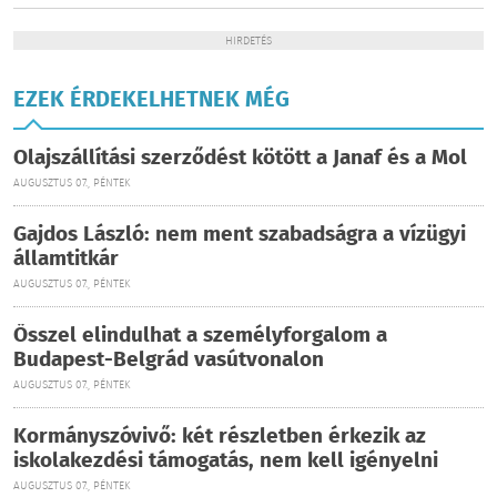
HIRDETÉS
EZEK ÉRDEKELHETNEK MÉG
Olajszállítási szerződést kötött a Janaf és a Mol
AUGUSZTUS 07., PÉNTEK
Gajdos László: nem ment szabadságra a vízügyi
államtitkár
AUGUSZTUS 07., PÉNTEK
Ősszel elindulhat a személyforgalom a
Budapest-Belgrád vasútvonalon
AUGUSZTUS 07., PÉNTEK
Kormányszóvivő: két részletben érkezik az
iskolakezdési támogatás, nem kell igényelni
AUGUSZTUS 07., PÉNTEK