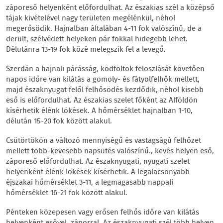
záporeső helyenként előfordulhat. Az északias szél a középső
tájak kivételével nagy területen megélénkül, néhol
megerősödik. Hajnalban általában 4-11 fok valószínű, de a
derült, szélvédett helyeken pár fokkal hidegebb lehet.
Délutánra 13-19 fok közé melegszik fel a levegő.
Szerdán a hajnali párásság, ködfoltok feloszlását követően
napos időre van kilátás a gomoly- és fátyolfelhők mellett,
majd északnyugat felől felhősödés kezdődik, néhol kisebb
eső is előfordulhat. Az északias szelet főként az Alföldön
kísérhetik élénk lökések. A hőmérséklet hajnalban 1-10,
délután 15-20 fok között alakul.
Csütörtökön a változó mennyiségű és vastagságú felhőzet
mellett több-kevesebb napsütés valószínű., kevés helyen eső,
záporeső előfordulhat. Az északnyugati, nyugati szelet
helyenként élénk lökések kísérhetik. A legalacsonyabb
éjszakai hőmérséklet 3-11, a legmagasabb nappali
hőmérséklet 16-21 fok között alakul.
Pénteken közepesen vagy erősen felhős időre van kilátás