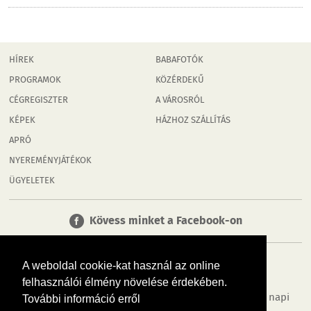
HÍREK
BABAFOTÓK
PROGRAMOK
KÖZÉRDEKŰ
CÉGREGISZTER
A VÁROSRÓL
KÉPEK
HÁZHOZ SZÁLLÍTÁS
APRÓ
NYEREMÉNYJÁTÉKOK
ÜGYELETEK
Kövess minket a Facebook-on
A weboldal cookie-kat használ az online
felhasználói élmény növelése érdekében.
Tudj meg többet városodról! Hírek, programok, képek, napi
További információ erről
menü, cégek…. és minden, ami Tatabánya