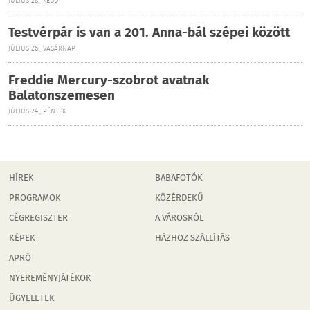
JÚLIUS 28., KEDD
Testvérpár is van a 201. Anna-bál szépei között
JÚLIUS 26., VASÁRNAP
Freddie Mercury-szobrot avatnak
Balatonszemesen
JÚLIUS 24., PÉNTEK
HÍREK
BABAFOTÓK
PROGRAMOK
KÖZÉRDEKŰ
CÉGREGISZTER
A VÁROSRÓL
KÉPEK
HÁZHOZ SZÁLLÍTÁS
APRÓ
NYEREMÉNYJÁTÉKOK
ÜGYELETEK