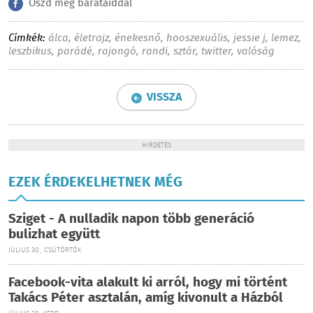
Oszd meg barátaiddal
Címkék:
álca
,
életrajz
,
énekesnő
,
hooszexuális
,
jessie j
,
lemez
,
leszbikus
,
parádé
,
rajongó
,
randi
,
sztár
,
twitter
,
valóság
VISSZA
HIRDETÉS
EZEK ÉRDEKELHETNEK MÉG
Sziget - A nulladik napon több generáció
bulizhat együtt
JÚLIUS 30., CSÜTÖRTÖK
Facebook-vita alakult ki arról, hogy mi történt
Takács Péter asztalán, amíg kivonult a Házból