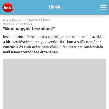
Hírek
2012. ÁPRILIS 21. 14:15, SZOMBAT | BULVÁR
FORRÁS: STOP / ORANGE
"Nem vagyok leszbikus!"
Jessie J szinte felrobbant a dühtől, mikor szembesült azokkal
a híresztelésekkel, melyek szerint ő titkon a saját neméhez
vonzódik és csak azért nem vállalja fel, mert ezt tanácsolták
neki lemezszerződése érdekében.