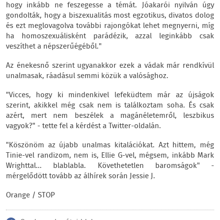
hogy inkább ne feszegesse a témát. Jóakarói nyilván úgy
gondolták, hogy a biszexualitás most egzotikus, divatos dolog
és ezt meglovagolva további rajongókat lehet megnyerni, míg
ha homoszexuálisként parádézik, azzal leginkább csak
veszíthet a népszerűégéből."
Az énekesnő szerint ugyanakkor ezek a vádak már rendkívül
unalmasak, ráadásul semmi közük a valósághoz.
"Vicces, hogy ki mindenkivel lefeküdtem már az újságok
szerint, akikkel még csak nem is találkoztam soha. És csak
azért, mert nem beszélek a magánéletemről, leszbikus
vagyok?" - tette fel a kérdést a Twitter-oldalán.
"Köszönöm az újabb unalmas kitalációkat. Azt hittem, még
Tinie-vel randizom, nem is, Ellie G-vel, mégsem, inkább Mark
Wrighttal... blablabla. Követhetetlen baromságok" -
mérgelődött tovább az álhírek során Jessie J.
Orange / STOP