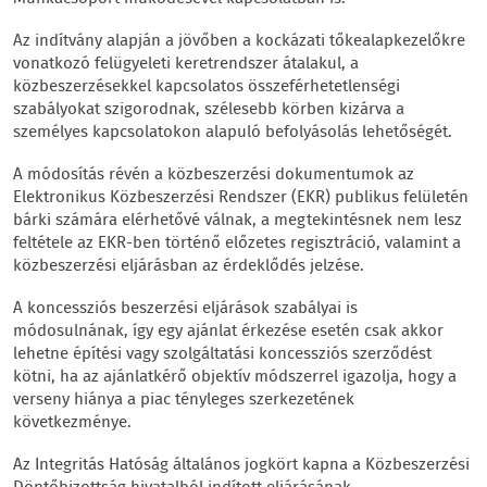
Az indítvány alapján a jövőben a kockázati tőkealapkezelőkre
vonatkozó felügyeleti keretrendszer átalakul, a
közbeszerzésekkel kapcsolatos összeférhetetlenségi
szabályokat szigorodnak, szélesebb körben kizárva a
személyes kapcsolatokon alapuló befolyásolás lehetőségét.
A módosítás révén a közbeszerzési dokumentumok az
Elektronikus Közbeszerzési Rendszer (EKR) publikus felületén
bárki számára elérhetővé válnak, a megtekintésnek nem lesz
feltétele az EKR-ben történő előzetes regisztráció, valamint a
közbeszerzési eljárásban az érdeklődés jelzése.
A koncessziós beszerzési eljárások szabályai is
módosulnának, így egy ajánlat érkezése esetén csak akkor
lehetne építési vagy szolgáltatási koncessziós szerződést
kötni, ha az ajánlatkérő objektív módszerrel igazolja, hogy a
verseny hiánya a piac tényleges szerkezetének
következménye.
Az Integritás Hatóság általános jogkört kapna a Közbeszerzési