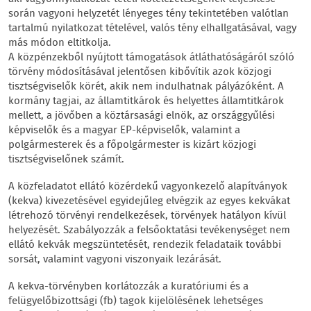
során vagyoni helyzetét lényeges tény tekintetében valótlan
tartalmú nyilatkozat tételével, valós tény elhallgatásával, vagy
más módon eltitkolja.
A közpénzekből nyújtott támogatások átláthatóságáról szóló
törvény módosításával jelentősen kibővítik azok közjogi
tisztségviselők körét, akik nem indulhatnak pályázóként. A
kormány tagjai, az államtitkárok és helyettes államtitkárok
mellett, a jövőben a köztársasági elnök, az országgyűlési
képviselők és a magyar EP-képviselők, valamint a
polgármesterek és a főpolgármester is kizárt közjogi
tisztségviselőnek számít.
A közfeladatot ellátó közérdekű vagyonkezelő alapítványok
(kekva) kivezetésével egyidejűleg elvégzik az egyes kekvákat
létrehozó törvényi rendelkezések, törvények hatályon kívül
helyezését. Szabályozzák a felsőoktatási tevékenységet nem
ellátó kekvák megszüntetését, rendezik feladataik további
sorsát, valamint vagyoni viszonyaik lezárását.
A kekva-törvényben korlátozzák a kuratóriumi és a
felügyelőbizottsági (fb) tagok kijelölésének lehetséges