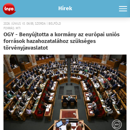
Hírek
2026. JÚNIUS 10. 06:55, SZERDA | BELFÖLD
FORRÁS: MTI
OGY - Benyújtotta a kormány az európai uniós
források hazahozatalához szükséges
törvényjavaslatot