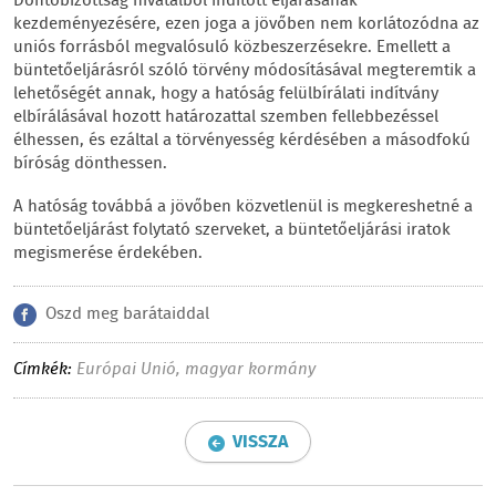
Döntőbizottság hivatalból indított eljárásának
kezdeményezésére, ezen joga a jövőben nem korlátozódna az
uniós forrásból megvalósuló közbeszerzésekre. Emellett a
büntetőeljárásról szóló törvény módosításával megteremtik a
lehetőségét annak, hogy a hatóság felülbírálati indítvány
elbírálásával hozott határozattal szemben fellebbezéssel
élhessen, és ezáltal a törvényesség kérdésében a másodfokú
bíróság dönthessen.
A hatóság továbbá a jövőben közvetlenül is megkereshetné a
büntetőeljárást folytató szerveket, a büntetőeljárási iratok
megismerése érdekében.
Oszd meg barátaiddal
Címkék:
Európai Unió
,
magyar kormány
VISSZA