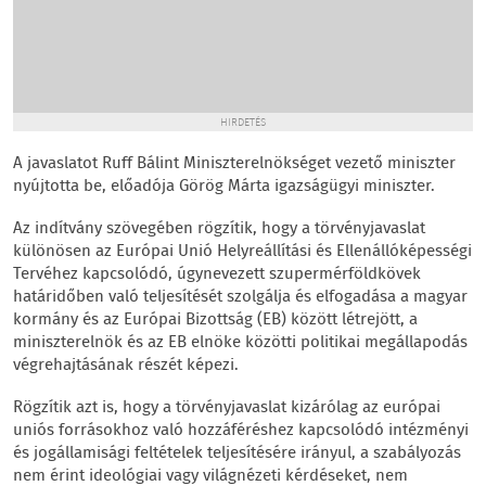
HIRDETÉS
A javaslatot Ruff Bálint Miniszterelnökséget vezető miniszter
nyújtotta be, előadója Görög Márta igazságügyi miniszter.
Az indítvány szövegében rögzítik, hogy a törvényjavaslat
különösen az Európai Unió Helyreállítási és Ellenállóképességi
Tervéhez kapcsolódó, úgynevezett szupermérföldkövek
határidőben való teljesítését szolgálja és elfogadása a magyar
kormány és az Európai Bizottság (EB) között létrejött, a
miniszterelnök és az EB elnöke közötti politikai megállapodás
végrehajtásának részét képezi.
Rögzítik azt is, hogy a törvényjavaslat kizárólag az európai
uniós forrásokhoz való hozzáféréshez kapcsolódó intézményi
és jogállamisági feltételek teljesítésére irányul, a szabályozás
nem érint ideológiai vagy világnézeti kérdéseket, nem