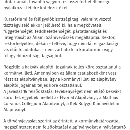
időtartamát, továbbá vagyon- és összeférhetetlenségi
nyilatkozat tételre kötelezik őket.
Kuratóriumi és felügyelőbizottsági tag, valamint vezető
tisztségviselő akkor jelölhető ki, ha a megkövetelt
függetlenségét, feddhetetlenségét, pártatlanságát és
integritását az Állami Számvevőszék megállapítja. Rektor,
rektorhelyettes, dékán - feltéve, hogy nem lát el gazdasági
vezetői feladatokat - nem zárható ki a kuratóriumi vagy
felügyelőbizottsági tagságból.
Rögzítik: a kekvák alapítói jogainak teljes köre osztatlanul a
kormányt illeti. Amennyiben az állam csatlakozóként vesz
részt az alapítványban, úgy a kormányt illeti az alapítvány
alapítói jogainak teljes köre osztatlanul.
A javaslat 15 felsőoktatási tevékenységet nem ellátó kekvákt
sorol fel, egyebek mellett az Élvonal Alapítványt, a Mathias
Corvinus Collegium Alapítványt, a Kék Bolygó Klímavédelmi
Alapítványt.
A törvényjavaslat szerint az érintett, a kormányhatározattal
megszüntetett nem felsőoktatási alapítványokat a nyilvántartó