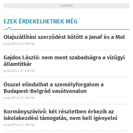
HIRDETÉS
EZEK ÉRDEKELHETNEK MÉG
Olajszállítási szerződést kötött a Janaf és a Mol
AUGUSZTUS 07., PÉNTEK
Gajdos László: nem ment szabadságra a vízügyi
államtitkár
AUGUSZTUS 07., PÉNTEK
Ősszel elindulhat a személyforgalom a
Budapest-Belgrád vasútvonalon
AUGUSZTUS 07., PÉNTEK
Kormányszóvivő: két részletben érkezik az
iskolakezdési támogatás, nem kell igényelni
AUGUSZTUS 07., PÉNTEK