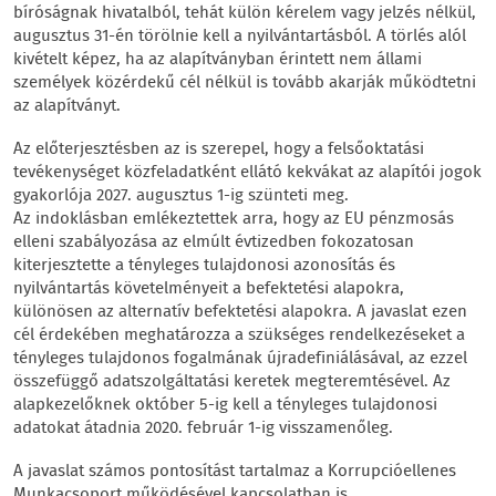
bíróságnak hivatalból, tehát külön kérelem vagy jelzés nélkül,
augusztus 31-én törölnie kell a nyilvántartásból. A törlés alól
kivételt képez, ha az alapítványban érintett nem állami
személyek közérdekű cél nélkül is tovább akarják működtetni
az alapítványt.
Az előterjesztésben az is szerepel, hogy a felsőoktatási
tevékenységet közfeladatként ellátó kekvákat az alapítói jogok
gyakorlója 2027. augusztus 1-ig szünteti meg.
Az indoklásban emlékeztettek arra, hogy az EU pénzmosás
elleni szabályozása az elmúlt évtizedben fokozatosan
kiterjesztette a tényleges tulajdonosi azonosítás és
nyilvántartás követelményeit a befektetési alapokra,
különösen az alternatív befektetési alapokra. A javaslat ezen
cél érdekében meghatározza a szükséges rendelkezéseket a
tényleges tulajdonos fogalmának újradefiniálásával, az ezzel
összefüggő adatszolgáltatási keretek megteremtésével. Az
alapkezelőknek október 5-ig kell a tényleges tulajdonosi
adatokat átadnia 2020. február 1-ig visszamenőleg.
A javaslat számos pontosítást tartalmaz a Korrupcióellenes
Munkacsoport működésével kapcsolatban is.