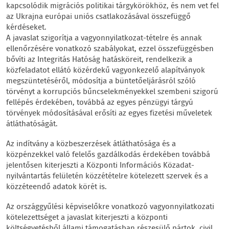
kapcsolódik migrációs politikai tárgykörökhöz, és nem vet fel
az Ukrajna európai uniós csatlakozásával összefüggő
kérdéseket.
A javaslat szigorítja a vagyonnyilatkozat-tételre és annak
ellenőrzésére vonatkozó szabályokat, ezzel összefüggésben
bővíti az Integritás Hatóság hatásköreit, rendelkezik a
közfeladatot ellátó közérdekű vagyonkezelő alapítványok
megszüntetéséről, módosítja a büntetőeljárásról szóló
törvényt a korrupciós bűncselekményekkel szembeni szigorú
fellépés érdekében, továbbá az egyes pénzügyi tárgyú
törvények módosításával erősíti az egyes fizetési műveletek
átláthatóságát.
Az indítvány a közbeszerzések átláthatósága és a
közpénzekkel való felelős gazdálkodás érdekében továbbá
jelentősen kiterjeszti a Központi Információs Közadat-
nyilvántartás felületén közzétételre kötelezett szervek és a
közzéteendő adatok körét is.
Az országgyűlési képviselőkre vonatkozó vagyonnyilatkozati
kötelezettséget a javaslat kiterjeszti a központi
költségvetésből állami támogatásban részesülő pártok, civil