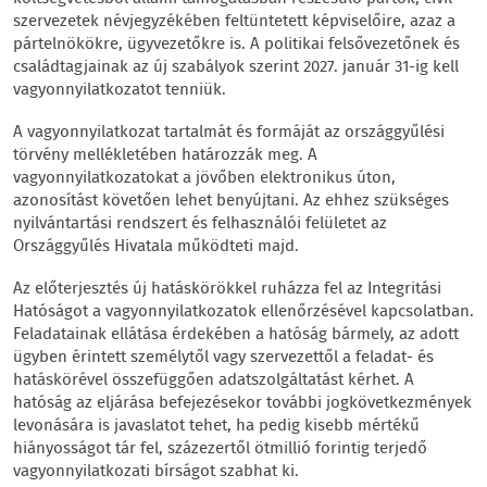
szervezetek névjegyzékében feltüntetett képviselőire, azaz a
pártelnökökre, ügyvezetőkre is. A politikai felsővezetőnek és
családtagjainak az új szabályok szerint 2027. január 31-ig kell
vagyonnyilatkozatot tenniük.
A vagyonnyilatkozat tartalmát és formáját az országgyűlési
törvény mellékletében határozzák meg. A
vagyonnyilatkozatokat a jövőben elektronikus úton,
azonosítást követően lehet benyújtani. Az ehhez szükséges
nyilvántartási rendszert és felhasználói felületet az
Országgyűlés Hivatala működteti majd.
Az előterjesztés új hatáskörökkel ruházza fel az Integritási
Hatóságot a vagyonnyilatkozatok ellenőrzésével kapcsolatban.
Feladatainak ellátása érdekében a hatóság bármely, az adott
ügyben érintett személytől vagy szervezettől a feladat- és
hatáskörével összefüggően adatszolgáltatást kérhet. A
hatóság az eljárása befejezésekor további jogkövetkezmények
levonására is javaslatot tehet, ha pedig kisebb mértékű
hiányosságot tár fel, százezertől ötmillió forintig terjedő
vagyonnyilatkozati bírságot szabhat ki.