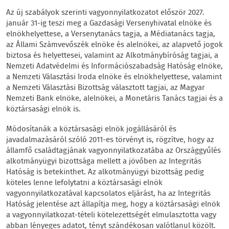
Az új szabályok szerinti vagyonnyilatkozatot először 2027.
január 31-ig teszi meg a Gazdasági Versenyhivatal elnöke és
elnökhelyettese, a Versenytanács tagja, a Médiatanács tagja,
az Állami Számvevőszék elnöke és alelnökei, az alapvető jogok
biztosa és helyettesei, valamint az Alkotmánybíróság tagjai, a
Nemzeti Adatvédelmi és Információszabadság Hatóság elnöke,
a Nemzeti Választási Iroda elnöke és elnökhelyettese, valamint
a Nemzeti Választási Bizottság választott tagjai, az Magyar
Nemzeti Bank elnöke, alelnökei, a Monetáris Tanács tagjai és a
köztársasági elnök is.
Módosítanák a köztársasági elnök jogállásáról és
javadalmazásáról szóló 2011-es törvényt is, rögzítve, hogy az
államfő családtagjának vagyonnyilatkozatába az Országgyűlés
alkotmányügyi bizottsága mellett a jövőben az Integritás
Hatóság is betekinthet. Az alkotmányügyi bizottság pedig
köteles lenne lefolytatni a köztársasági elnök
vagyonnyilatkozatával kapcsolatos eljárást, ha az Integritás
Hatóság jelentése azt állapítja meg, hogy a köztársasági elnök
a vagyonnyilatkozat-tételi kötelezettségét elmulasztotta vagy
abban lényeges adatot, tényt szándékosan valótlanul közölt.