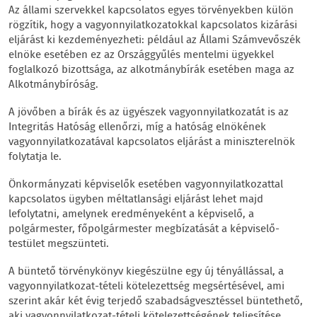
Az állami szervekkel kapcsolatos egyes törvényekben külön
rögzítik, hogy a vagyonnyilatkozatokkal kapcsolatos kizárási
eljárást ki kezdeményezheti: például az Állami Számvevőszék
elnöke esetében ez az Országgyűlés mentelmi ügyekkel
foglalkozó bizottsága, az alkotmánybírák esetében maga az
Alkotmánybíróság.
A jövőben a bírák és az ügyészek vagyonnyilatkozatát is az
Integritás Hatóság ellenőrzi, míg a hatóság elnökének
vagyonnyilatkozatával kapcsolatos eljárást a miniszterelnök
folytatja le.
Önkormányzati képviselők esetében vagyonnyilatkozattal
kapcsolatos ügyben méltatlansági eljárást lehet majd
lefolytatni, amelynek eredményeként a képviselő, a
polgármester, főpolgármester megbízatását a képviselő-
testület megszünteti.
A büntető törvénykönyv kiegészülne egy új tényállással, a
vagyonnyilatkozat-tételi kötelezettség megsértésével, ami
szerint akár két évig terjedő szabadságvesztéssel büntethető,
aki vagyonnyilatkozat-tételi kötelezettségének teljesítése