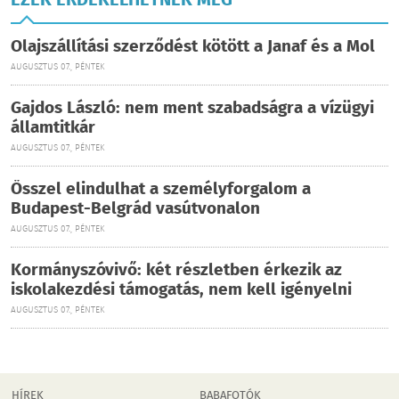
EZEK ÉRDEKELHETNEK MÉG
Olajszállítási szerződést kötött a Janaf és a Mol
AUGUSZTUS 07., PÉNTEK
Gajdos László: nem ment szabadságra a vízügyi
államtitkár
AUGUSZTUS 07., PÉNTEK
Ősszel elindulhat a személyforgalom a
Budapest-Belgrád vasútvonalon
AUGUSZTUS 07., PÉNTEK
Kormányszóvivő: két részletben érkezik az
iskolakezdési támogatás, nem kell igényelni
AUGUSZTUS 07., PÉNTEK
HÍREK
BABAFOTÓK