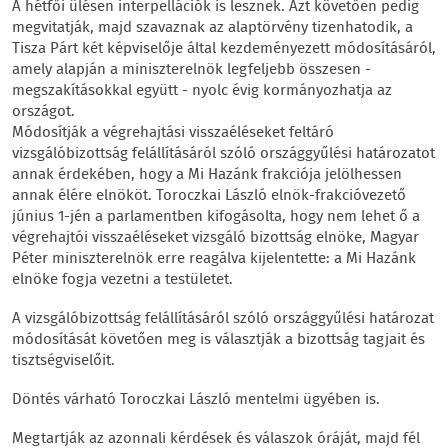
A hétfői ülésen interpellációk is lesznek. Azt követően pedig
megvitatják, majd szavaznak az alaptörvény tizenhatodik, a
Tisza Párt két képviselője által kezdeményezett módosításáról,
amely alapján a miniszterelnök legfeljebb összesen -
megszakításokkal együtt - nyolc évig kormányozhatja az
országot.
Módosítják a végrehajtási visszaéléseket feltáró
vizsgálóbizottság felállításáról szóló országgyűlési határozatot
annak érdekében, hogy a Mi Hazánk frakciója jelölhessen
annak élére elnököt. Toroczkai László elnök-frakcióvezető
június 1-jén a parlamentben kifogásolta, hogy nem lehet ő a
végrehajtói visszaéléseket vizsgáló bizottság elnöke, Magyar
Péter miniszterelnök erre reagálva kijelentette: a Mi Hazánk
elnöke fogja vezetni a testületet.
A vizsgálóbizottság felállításáról szóló országgyűlési határozat
módosítását követően meg is választják a bizottság tagjait és
tisztségviselőit.
Döntés várható Toroczkai László mentelmi ügyében is.
Megtartják az azonnali kérdések és válaszok óráját, majd fél