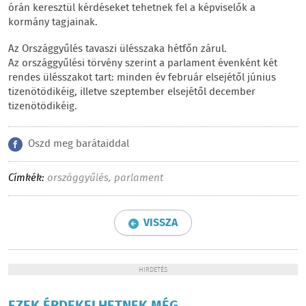
órán keresztül kérdéseket tehetnek fel a képviselők a
kormány tagjainak.
Az Országgyűlés tavaszi ülésszaka hétfőn zárul.
Az országgyűlési törvény szerint a parlament évenként két
rendes ülésszakot tart: minden év február elsejétől június
tizenötödikéig, illetve szeptember elsejétől december
tizenötödikéig.
Oszd meg barátaiddal
Címkék:
országgyűlés
,
parlament
VISSZA
HIRDETÉS