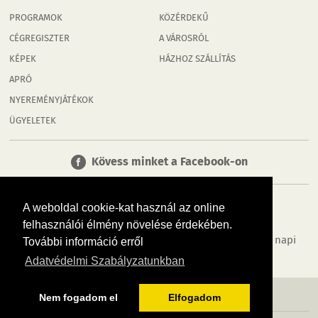
PROGRAMOK
KÖZÉRDEKŰ
CÉGREGISZTER
A VÁROSRÓL
KÉPEK
HÁZHOZ SZÁLLÍTÁS
APRÓ
NYEREMÉNYJÁTÉKOK
ÜGYELETEK
Kövess minket a Facebook-on
A weboldal cookie-kat használ az online
felhasználói élmény növelése érdekében.
Tudj meg többet városodról! Hírek, programok, képek, napi
További információ erről
menü, cégek…. és minden, ami Tatabánya
Adatvédelmi Szabályzatunkban
MÉDIAAJÁNLÓ
ADATVÉDELEM
IMPRESSZUM
RÓLUNK
ÁSZF
Nem fogadom el
Elfogadom