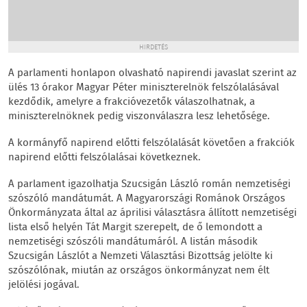
HIRDETÉS
A parlamenti honlapon olvasható napirendi javaslat szerint az
ülés 13 órakor Magyar Péter miniszterelnök felszólalásával
kezdődik, amelyre a frakcióvezetők válaszolhatnak, a
miniszterelnöknek pedig viszonválaszra lesz lehetősége.
A kormányfő napirend előtti felszólalását követően a frakciók
napirend előtti felszólalásai következnek.
A parlament igazolhatja Szucsigán László román nemzetiségi
szószóló mandátumát. A Magyarországi Románok Országos
Önkormányzata által az áprilisi választásra állított nemzetiségi
lista első helyén Tát Margit szerepelt, de ő lemondott a
nemzetiségi szószóli mandátumáról. A listán második
Szucsigán Lászlót a Nemzeti Választási Bizottság jelölte ki
szószólónak, miután az országos önkormányzat nem élt
jelölési jogával.