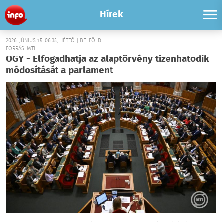
Hírek
2026. JÚNIUS 15. 06:38, HÉTFŐ | BELFÖLD
FORRÁS: MTI
OGY - Elfogadhatja az alaptörvény tizenhatodik
módosítását a parlament