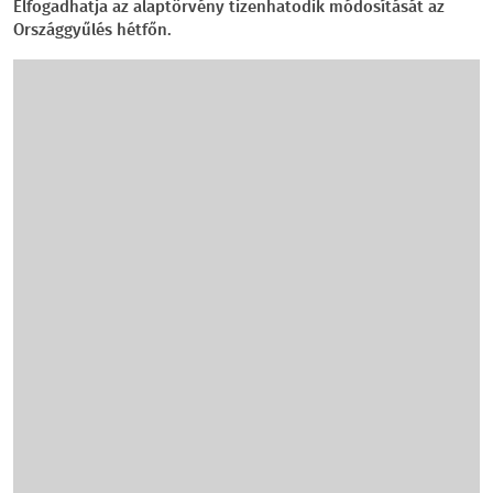
Elfogadhatja az alaptörvény tizenhatodik módosítását az
Országgyűlés hétfőn.