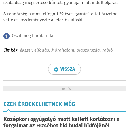
szabadság megsértése bűntett gyanúja miatt indult eljárás.
A rendőrség a most elfogott 39 éves gyanúsítottat őrizetbe
vette és kezdeményezte a letartóztatását.
Oszd meg barátaiddal
Címkék:
ékszer
,
elfogás
,
Mórahalom
,
olaszország
,
rabló
VISSZA
HIRDETÉS
EZEK ÉRDEKELHETNEK MÉG
Középkori ágyúgolyó miatt kellett korlátozni a
forgalmat az Erzsébet híd budai hídfőjénél