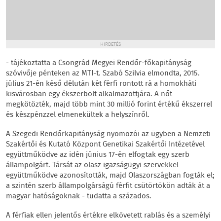
HIRDETÉS
- tájékoztatta a Csongrád Megyei Rendőr-főkapitányság
szóvivője pénteken az MTI-t. Szabó Szilvia elmondta, 2015.
július 21-én késő délután két férfi rontott rá a homokháti
kisvárosban egy ékszerbolt alkalmazottjára. A nőt
megkötözték, majd több mint 30 millió forint értékű ékszerrel
és készpénzzel elmenekültek a helyszínről.
A Szegedi Rendőrkapitányság nyomozói az ügyben a Nemzeti
Szakértői és Kutató Központ Genetikai Szakértői Intézetével
együttműködve az idén június 17-én elfogtak egy szerb
állampolgárt. Társát az olasz igazságügyi szervekkel
együttműködve azonosították, majd Olaszországban fogták el;
a szintén szerb állampolgárságú férfit csütörtökön adták át a
magyar hatóságoknak - tudatta a százados.
A férfiak ellen jelentős értékre elkövetett rablás és a személyi