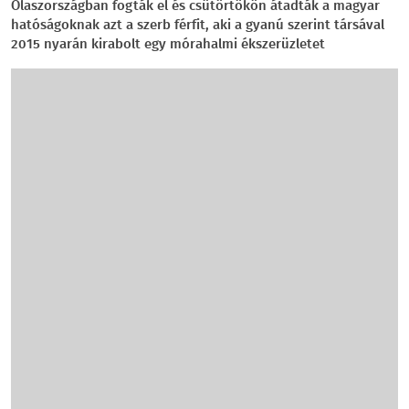
Olaszországban fogták el és csütörtökön átadták a magyar
hatóságoknak azt a szerb férfit, aki a gyanú szerint társával
2015 nyarán kirabolt egy mórahalmi ékszerüzletet