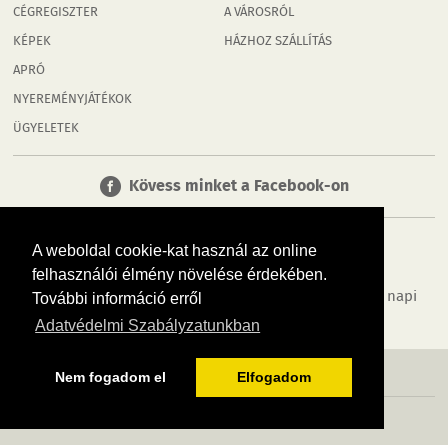
CÉGREGISZTER
A VÁROSRÓL
KÉPEK
HÁZHOZ SZÁLLÍTÁS
APRÓ
NYEREMÉNYJÁTÉKOK
ÜGYELETEK
Kövess minket a Facebook-on
A weboldal cookie-kat használ az online
felhasználói élmény növelése érdekében.
Tudj meg többet városodról! Hírek, programok, képek, napi
További információ erről
menü, cégek…. és minden, ami Tatabánya
Adatvédelmi Szabályzatunkban
MÉDIAAJÁNLÓ
ADATVÉDELEM
IMPRESSZUM
RÓLUNK
ÁSZF
Nem fogadom el
Elfogadom
Copyright InfoVárosok. Minden jog fenntartva. | Web design & arculat by
Voov