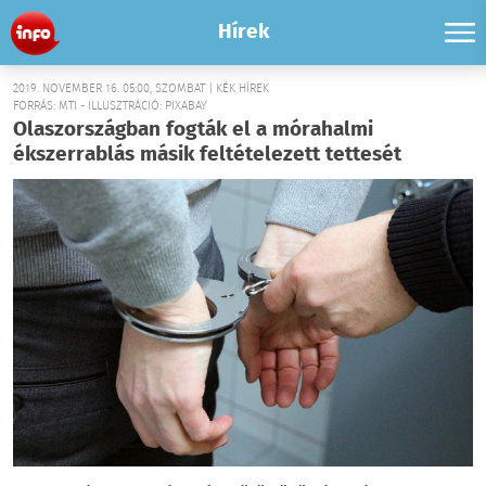
Hírek
2019. NOVEMBER 16. 05:00, SZOMBAT | KÉK HÍREK
FORRÁS: MTI - ILLUSZTRÁCIÓ: PIXABAY
Olaszországban fogták el a mórahalmi
ékszerrablás másik feltételezett tettesét