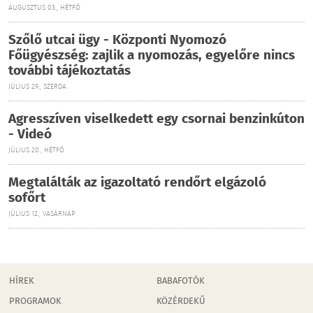
AUGUSZTUS 03., HÉTFŐ
Szőlő utcai ügy - Központi Nyomozó
Főügyészség: zajlik a nyomozás, egyelőre nincs
további tájékoztatás
JÚLIUS 29., SZERDA
Agresszíven viselkedett egy csornai benzinkúton
- Videó
JÚLIUS 20., HÉTFŐ
Megtalálták az igazoltató rendőrt elgázoló
sofőrt
JÚLIUS 12., VASÁRNAP
HÍREK
BABAFOTÓK
PROGRAMOK
KÖZÉRDEKŰ